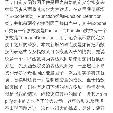
子，自定义函数因子便是用之前给的定义拿实参去
替换形参从而将其转化为表达式。在这里我便新增
了Exponent类、Function类和Function Definition
类，并把前两个都接到因子接口当中，其中Expone
nt类有一个参数便是Factor，而Function类中有一个
参数是FunctionDefinition，用于记录该函数的定义
便于之后的替换。本次新增的难点便是如何把函数
换为表达式以及指数又可以嵌套因子的情况。先说
说第一个，将函数换为表达式则是使用递归替换的
方法，先从函数定义的表达式开始，一层层往下寻
找和形参字母相同的变量因子，然后用实参将其替
换，替换时还要一并复制该变量的指数。至于指数
嵌套因子，则在有递归下降的地方多加一种情况也
就是指数的情况，继续递归其中的因子，尤其是sim
plify类中的方法有了较大改动，这些改动以及新增
不出现问题是这一次作业很大的挑战，另外，随着