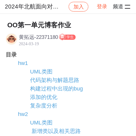
2024年北航面向对象设计与构造
登录
频道
加入
社区
2024年北航面向对象设计与构造
作业提交
OO第一单元博客作业
黄拓远-22371180
学生
2024-03-19
目录
hw1
UML类图
代码架构与解题思路
构建过程中出现的bug
添加的优化
复杂度分析
hw2
UML类图
新增类以及相关思路