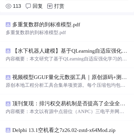
113
回复
打赏
多重复数群的到标准模型.pdf
多重复数群的到标准模型.pdf
【水下机器人建模】基于QLearning自适应强化学习PID控制器在AUV中的应用研究（Matlab代码实现）
内容概要：本文研究了基于QLearning自适应强化学习的PI
D控制器在自主水下航行器（AUV）中的应用，通过Matla
b代码实现了对水下机器人的动力学建模与运动控制。重点
视频模型GGUF量化元数据工具｜原创源码+测试+离线报告
探讨了将强化学习算法QLearning与传统PID控制相结合的
方法，以提升AUV在复杂、时变及非线性水下环境中的自
原创本地工程分析工具合集单项资源。每个压缩包均包含
适应控制能力。文中系统分析了AUV的运动学与动力学特
完整 JavaScript/Node.js 源码、3 项自动化测试、可复现合
性，阐述了传统PID参数整定面临的挑战，并提出采用QLe
成示例、离线 HTML/JSON/SVG 报告、1080×720 真实运
arning算法在线动态优化PID控制器的比例、积分和微分参
顶刊复现：排污权交易机制是否提高了企业全要素生产率 -来自中国上市公司的证据（论文+数据）
行效果图、README、运行说明、功能清单、MIT License
数，从而实现对系统误差、响应速度、超调量等性能指标
及原创授权声明。Node.js 18+ 可直接运行，零第三方运行
内容概要：本文以有源中点箝位（ANPC）三电平并网逆
的综合优化。通过Matlab仿真实验验证了该复合控制策略
依赖，适合开发者进行工程预检、质量审查和交付复核。
变器为研究对象，提出并构建了一套融合双极性倍频脉宽
在轨迹跟踪精度、抗外部干扰能力和系统鲁棒性方面的显
调制（DPWMA）、正负序分离锁相控制与电网电压前馈
著优势，充分展示了强化学习在智能水下装备自主控制领
Delphi 13.1空机看之7z26.02-zstd-x64Mod.zip
的一体化高性能并网控制策略。通过深入分析ANPC三电