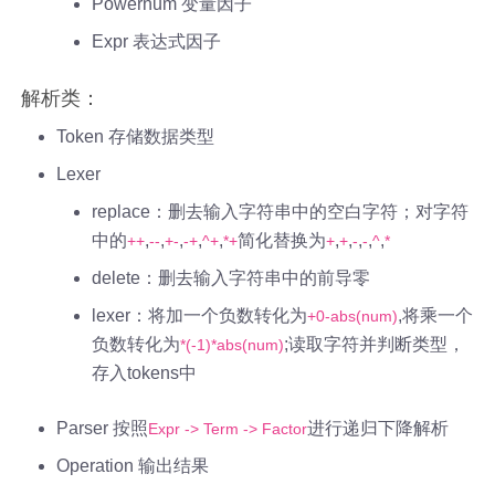
Powernum 变量因子
Expr 表达式因子
解析类：
Token 存储数据类型
Lexer
replace：删去输入字符串中的空白字符；对字符
中的
,
,
,
,
,
简化替换为
,
,
,
,
,
++
--
+-
-+
^+
*+
+
+
-
-
^
*
delete：删去输入字符串中的前导零
lexer：将加一个负数转化为
,将乘一个
+0-abs(num)
负数转化为
;读取字符并判断类型，
*(-1)*abs(num)
存入tokens中
Parser 按照
进行递归下降解析
Expr -> Term -> Factor
Operation 输出结果