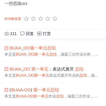
一些思路orz
给本帖投票
111
回复
打赏
BUAA
_
OO
第一
单元
总结
本文是
BUAA
_
OO
第一
单元
总结
，涵盖三次作业分析，包
括题目描述、架构设计、UML类图、程序结构度量、优化
及Bug分析。还提出新迭代场景，增加反三角函数。介绍
BUAA
_
OO
第一
单元
：表达式展开
总结
了Bug识别策略，如特例分析和评测机暴力测试，最后分
享心得体会与未来方向。
本文是
BUAA
_
OO
第一
单元
表达式展开作业的
总结
，涵盖
三次迭代分析，包括任务简析、架构设计、具体实现、自
动化测评等内容。还进行了复杂度分析和debug
总结
，涉及
[
BUAA
-
OO
]
第一
单元
总结
深浅克隆、预处理等问题。最后分享了心得体会与对后续
单元
的展望。
本文是
BUAA
-
OO
第一
单元
作业
总结
，涵盖三次作业，包
括单变量多项式展开、含指数函数和自定义函数的多层嵌