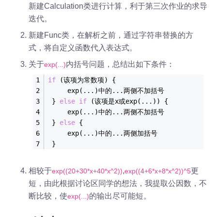
新建Calculation类进行计算，利于第三次作业的求导
迭代。
新建Func类，在解析之前，通过字符串替换的方
式，将自定义函数代入表达式。
关于
内括号问题，总结出如下条件：
exp(...)
if
 (该项为常数项) { 
     exp(
...
)中的
...
两侧不加括号
 } 
else
if
 (该项是x或exp(
...
)) {
     exp(
...
)中的
...
两侧不加括号
 } 
else
 {
     exp(
...
)中的
...
两侧加括号
 }
相较于
,
更
exp((20+30*x+40*x^2))
exp((4+6*x+8*x^2))^5
短，由此根据讨论区同学的想法，我提取公因数，不
断比较，使
的输出尽可能短。
exp(...)