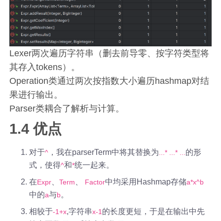
Lexer两次遍历字符串（删去前导零、按字符类型将
其存入tokens）。
Operation类通过两次按指数大小遍历hashmap对结
果进行输出。
Parser类耦合了解析与计算。
1.4 优点
对于
，我在parserTerm中将其替换为
的形
^
...* ...* ...
式，使得
和
统一起来。
^
*
在
、
、
中均采用Hashmap存储
Expr
Term
Factor
a*x^b
中的
与
。
a
b
相较于
,字符串
的长度更短，于是在输出中先
-1+x
x-1