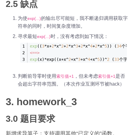
2.5 缺点
为使
的输出尽可能短，我不断递归调用获取字
exp(...)
符串的同时，时间复杂度增加。
寻求最短
时，没有考虑到如下情况：
exp(...)
exp
((
3
*x+
2
*x^
2
+
2
*x^
3
+
2
*x^
4
+
2
*x^
5
)) (
34
个字符
<==>
exp
(x)*exp((x+x^
2
+x^
3
+x^
4
+x^
5
))^
2
 (
33
个字符)
判断前导零时使用
，但未考虑
是否
索引值+1
索引值+1
会超出字符串范围。（本次作业互测环节被hack）
3. homework_3
3.0 题目要求
新增求导算子；支持调用其他“已定义的”函数。