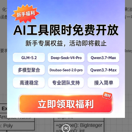
r内容。化简的方式是将其转化为多项式(Poly)，并进行多项式的加法和乘
幂函数因子可以直接转化为单项式，即a*x^n的形式，可以看作只有一
系数类型定为BigInteger,且创建一个新Num类型时要采用BigInteg