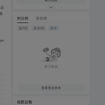
法运
项
积分榜
荣誉榜
近7日
近30日
至今
er
暂无数据
查看更多榜单
社区公告