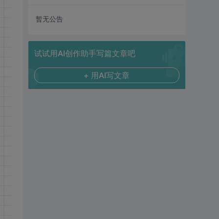
暂无公告
试试用AI创作助手写篇文章吧
+ 用AI写文章