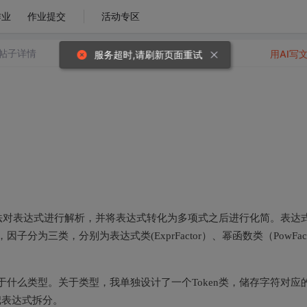
作业
作业提交
活动专区
帖子详情
用AI写
法对表达式进行解析，并将表达式转化为多项式之后进行化简。表达
成，因子分为三类，分别为表达式类(ExprFactor）、幂函数类（PowFacto
属于什么类型。关于类型，我单独设计了一个Token类，储存字符对应
把表达式拆分。