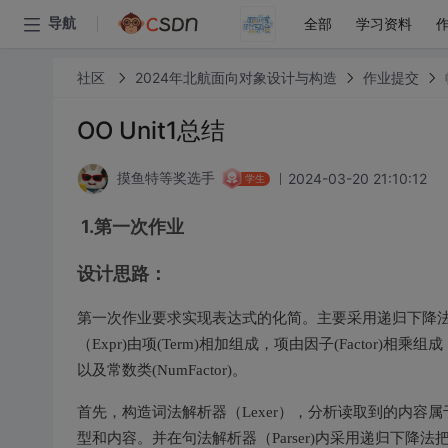
全部
学习资料
导航
社区
2024年北航面向对象设计与构造
作业提交
OO Unit1总结
2024-03-20 21:10:12
摸鱼特等奖选手
学生
1.第一次作业
设计思路：
第一次作业要求实现表达式的化简。主要采用递归下降
（Expr)由项(Term)相加组成，项由因子(Factor)相乘组
以及常数类(NumFactor)。
首先，构造词法解析器（Lexer），分析读取到的内容
型和内容。并在句法解析器（Parser)内采用递归下降法