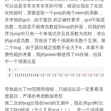
可以说是非常非常非常的可惜，错误出现在了在优
化性能时，需要提取一个poly的每个elem的系数，
并求他的gcd，由于题目 的正确性要求，gcd不能是
负数，也就是不能将负数提到exp的外面，但我的程
序当exp中只有一个单项式并且其系数为负时，求出
的gcd是负数，导致挂了两个强测和无数个互测。第
二个bug，由于题目规定指数不会大于8，本着不浪
费性能的考量，我的power都使用了int存储，但其
中一个强测点是
0
(((((((((((x
^
8
)
^
8
)
^
8
)
^
8
)
^
8
)
^
8
)
^
8
)
^
8
)
^
8
)
^
8
)
^
8
)
^
8
导致超出了int范围而报错，只能说以后一定要看清
楚题目，严谨的考虑数据类型
第二次的bug出现在hw3的互测中，我在求gcd时出
现了除0错误（怎么又是gcd！！），是一个连强测