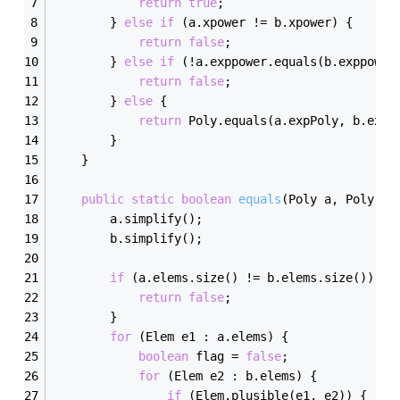
return
true
;
        } 
else
if
 (a.xpower != b.xpower) {
return
false
;
        } 
else
if
 (!a.exppower.equals(b.exppower
return
false
;
        } 
else
 {
return
 Poly.equals(a.expPoly, b.expP
        }
    }
public
static
boolean
equals
(Poly a, Poly b)
        a.simplify();
        b.simplify();
if
 (a.elems.size() != b.elems.size()) {
return
false
;
        }
for
 (Elem e1 : a.elems) {
boolean
 flag = 
false
;
for
 (Elem e2 : b.elems) {
if
 (Elem.plusible(e1, e2)) {