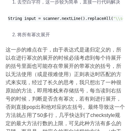
去空白字符，这一步较为简单，直接一行代码解决
String input = scanner.next
Line()
.replace
All(
"\\s+"
,
将所有幂次展开
这一步的难点在于，由于表达式是递归定义的，所
以在进行幂次的展开的时候必须考虑到每个待展开
的括号里面也可能存在带展开的带幂次的括号，所
以无法使用（或是很难使用）正则表达时匹配的方
式来实现，经过了长久的思考，我只想出了一种很
原始的方法，即用堆栈来存储括号，每当读到右括
号的时候，判断是否含有幂次，若有则进行展开，
否则直接pop出和他对应的左括号。最终导致这一个
方法就占用了50多行，几乎快达到了checkstyle规
定的最大方法行数的上限，可见此种方法有多么的