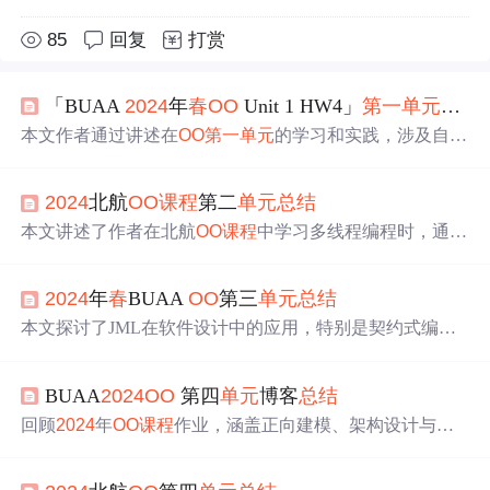
85
回复
打赏
「BUAA
2024
年
春
OO
Unit 1 HW4」
第一
单元
总结
本文作者通过讲述在
OO
第一
单元
的学习和实践，涉及自我
检讨、架构设计、复杂度分析、Bug解决策略、优化技巧
以及心得体会，展示了递归下降思想的应用和架构优化的
2024
北航
OO
课程
第二
单元
总结
重要性。
本文讲述了作者在北航
OO
课程
中学习多线程编程时，通过
模拟电梯系统，理解并应用了生产者-消费者模式、线程同
步、不同策略的设计。文章详细描述了作业过程中的思
2024
年
春
BUAA
OO
第三
单元
总结
路、类结构、同步控制和遇到的问题，强调了线程安全在
多线程编程中的重要性。
本文探讨了JML在软件设计中的应用，特别是契约式编程
思想，涉及
单元
测试、黑盒与白盒测试方法，以及如何通
过层次化设计和架构优化来提高性能。作者还分享了在面
BUAA
2024
OO
第四
单元
博客
总结
向对象
课程
中的学习心得和体会到的
OO
原则实践。
回顾
2024
年
OO
课程
作业，涵盖正向建模、架构设计与测
试思维的演进。从无到有的架构设计，逐步掌握面向对象
设计原则。