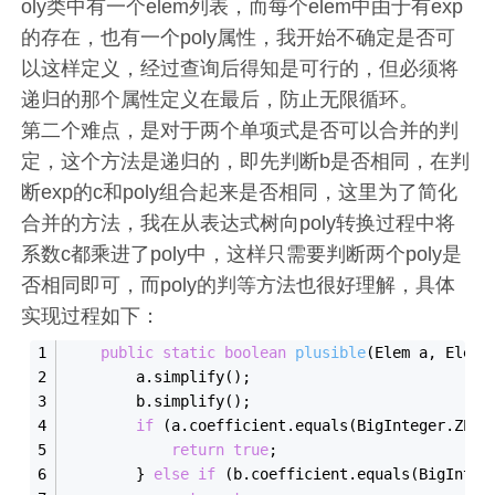
oly类中有一个elem列表，而每个elem中由于有exp
的存在，也有一个poly属性，我开始不确定是否可
以这样定义，经过查询后得知是可行的，但必须将
递归的那个属性定义在最后，防止无限循环。
第二个难点，是对于两个单项式是否可以合并的判
定，这个方法是递归的，即先判断b是否相同，在判
断exp的c和poly组合起来是否相同，这里为了简化
合并的方法，我在从表达式树向poly转换过程中将
系数c都乘进了poly中，这样只需要判断两个poly是
否相同即可，而poly的判等方法也很好理解，具体
实现过程如下：
public
static
boolean
plusible
(Elem a, Elem 
        a.simplify();
        b.simplify();
if
 (a.coefficient.equals(BigInteger.ZERO
return
true
;
        } 
else
if
 (b.coefficient.equals(BigInteg