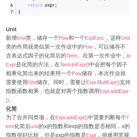
return
 expr;
}
Unit
新增
类，储存一个
和一个
，这样
Unit
Pow
ExpFunc
Unit
类的作用就类似第一次作业中的
，可以储存不
Pow
含表达式因子的化简后的
。在第一次作业中，
Term
to
是化简的方法，在
中会把每个因子
Expr
Term.toExpr()
相乘化简出来的结果用一个
储存，本次作业就
Pow
需要使用
储存。同时，需要让
支持
Unit
Expr.MultExpr()
指数函数相乘，也就是对两个指数调用
Expr.addExpr
。
()
化简
为了合并同类项，在
中需要判断每个
Expr.addExpr()
T
化简后
的x的指数和exp的指数是否相同，x的
erm
unit
指数很好比较，但是exp的指数是
，很难用常规
Expr