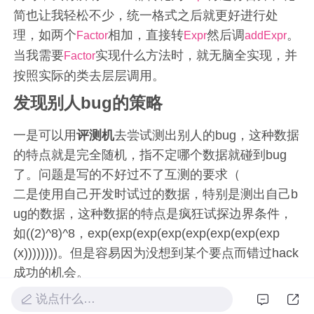
简也让我轻松不少，统一格式之后就更好进行处
理，如两个
相加，直接转
然后调
。
Factor
Expr
addExpr
当我需要
实现什么方法时，就无脑全实现，并
Factor
按照实际的类去层层调用。
发现别人bug的策略
一是可以用
评测机
去尝试测出别人的bug，这种数据
的特点就是完全随机，指不定哪个数据就碰到bug
了。问题是写的不好过不了互测的要求（
二是使用自己开发时试过的数据，特别是测出自己b
ug的数据，这种数据的特点是疯狂试探边界条件，
如((2)^8)^8，exp(exp(exp(exp(exp(exp(exp(exp
(x))))))))。但是容易因为没想到某个要点而错过hack
成功的机会。
自己的优化
说点什么…