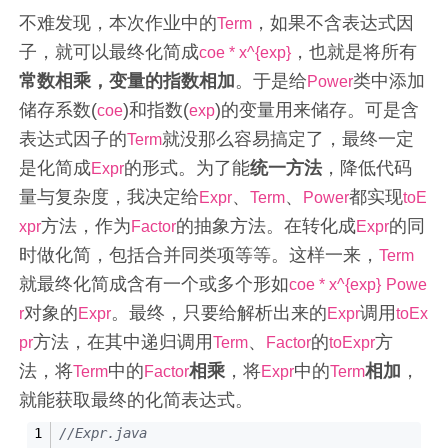
不难发现，本次作业中的
，如果不含表达式因
Term
子，就可以最终化简成
，也就是将所有
coe * x^{exp}
常数相乘，变量的指数相加
。于是给
类中添加
Power
储存系数(
)和指数(
)的变量用来储存。可是含
coe
exp
表达式因子的
就没那么容易搞定了，最终一定
Term
是化简成
的形式。为了能
统一方法
，降低代码
Expr
量与复杂度，我决定给
、
、
都实现
Expr
Term
Power
toE
方法，作为
的抽象方法。在转化成
的同
xpr
Factor
Expr
时做化简，包括合并同类项等等。这样一来，
Term
就最终化简成含有一个或多个形如
coe * x^{exp}
Powe
对象的
。最终，只要给解析出来的
调用
r
Expr
Expr
toEx
方法，在其中递归调用
、
的
方
pr
Term
Factor
toExpr
法，将
中的
相乘
，将
中的
相加
，
Term
Factor
Expr
Term
就能获取最终的化简表达式。
//Expr.java