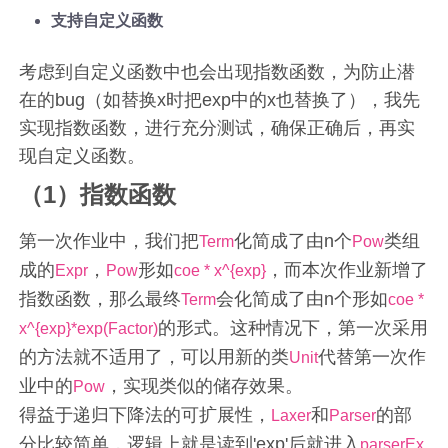
支持自定义函数
考虑到自定义函数中也会出现指数函数，为防止潜
在的bug（如替换x时把exp中的x也替换了），我先
实现指数函数，进行充分测试，确保正确后，再实
现自定义函数。
（1）指数函数
第一次作业中，我们把
化简成了由n个
类组
Term
Pow
成的
，
形如
，而本次作业新增了
Expr
Pow
coe * x^{exp}
指数函数，那么最终
会化简成了由n个形如
Term
coe *
的形式。这种情况下，第一次采用
x^{exp}*exp(Factor)
的方法就不适用了，可以用新的类
代替第一次作
Unit
业中的
，实现类似的储存效果。
Pow
得益于递归下降法的可扩展性，
和
的部
Laxer
Parser
分比较简单，逻辑上就是读到'exp'后就进入
parserEx