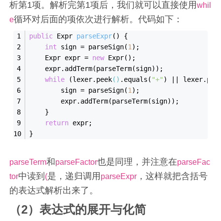
析第1项。解析完第1项后，我们就可以直接使用
whil
循环对后面的项依次进行解析。代码如下：
e
public
 Expr 
parse
Expr
()
{
int
 sign = parse
Sign(
1
)
;
    Expr expr = 
new
Expr()
;
    expr.add
Term(
parseTerm
(
sign
)
);
while
 (lexer.peek
()
.equals(
"+"
)
 || 
lexer.pee
        sign = parse
Sign(
1
)
;
        expr.add
Term(
parseTerm
(
sign
)
);
    }
return
 expr;
}
和
也是同理，并注意在
parseTerm
parseFactor
parseFac
中读到
是，递归调用
，这样就把含括号
tor
(
parseExpr
的表达式解析出来了。
（2）表达式的展开与化简