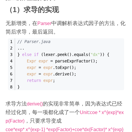
（1）求导的实现
无新增类，在
中调解析表达式因子的方法，化
Parser
简后求导，最后返回。
// 
Parser
.java
...
} 
else
if
 (lexer.peek().equals(
"dx"
)) {
Expr
expr
 = parseExprFactor();
expr
 = 
expr
.toExpr();
expr
 = 
expr
.derive();
return
expr
;
}
求导方法
的实现非常简单，因为表达式已经
derive()
经过化简，每一项都化成了一个
:
Unit
coe * x^{exp}*ex
，只要求导变成
p(Factor)
coe*exp* x^{exp-1} *exp(Factor)+coe*dx(Factor)* x^{exp}