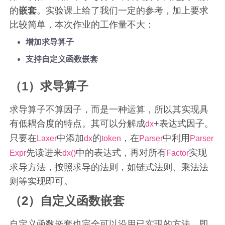
的
嵌套
。实验课上给了我们一定的参考，加上要求
比较简单，本次作业的工作量不大：
增加求导算子
支持自定义函数嵌套
（1）求导算子
求导算子不算因子，而是一种运算，所以其实现具
有低耦合度的特点。其可以分解成
+表达式因子。
dx
只要在
中添加
的
，在
中利用
Laxer
dx
token
Parser
Parser
先读进来
中的表达式，再对所有
实现
Expr
dx()
Factor
求导方法，按照求导的法则，如链式法则、乘法法
则等实现即可。
（2）自定义函数嵌套
自定义函数嵌套也完全可以沿用已实现的方法，即