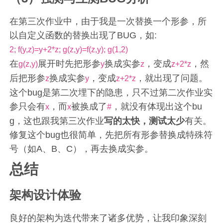
在第三次作业中，由于我是一次替换一个形参，所
以自定义函数的替换出现了BUG，如:
2; f(y,z)=y+2*z; g(z,y)=f(z,y); g(1,2)
在
展开时先把形参
换成实参
，变成
，然
g(z,y)
y
z
z+2*z
后把形参
换成实参
，变成
，就出现了问题。
z
y
z+2*z
这个bug是第二次埋下的隐患，只不过第二次作业实
参只会有
，而
被换成了
，就没有体现出这个bu
x
x
#
g，这也跟我第三次作业
写的太快，测试太少
有关。
修复这个bug也很简单，先把所有形参替换成特殊符
号（如A、B、C），再去换成实参。
总结
架构设计体验
良好的架构为迭代带来了诸多优势，让我印象深刻