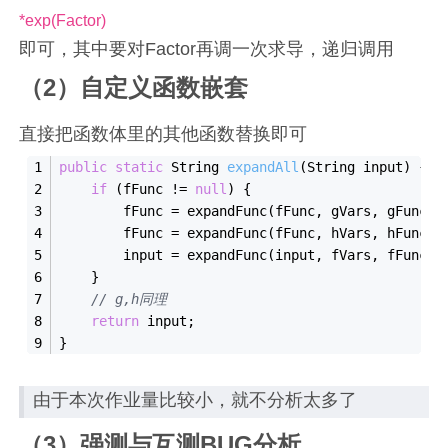
*exp(Factor)
即可，其中要对Factor再调一次求导，递归调用
（2）自定义函数嵌套
直接把函数体里的其他函数替换即可
public
static
 String 
expand
All
(String 
input
)
{
if
 (fFunc != 
null
) {
        fFunc = expand
Func(
fFunc
, 
gVars
, 
gFunc
, 
        fFunc = expand
Func(
fFunc
, 
hVars
, 
hFunc
, 
        input = expand
Func(
input
, 
fVars
, 
fFunc
, 
    }
// g,h同理
return
 input;
}
由于本次作业量比较小，就不分析太多了
（3）强测与互测BUG分析