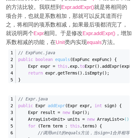
的方法比较。我联想到
就是将相同的
Expr.addExpr()
项合并，也就是系数相加，那就可以反其道而行
之，将相同的项系数相减，如果最后项都消完了，
就说明两个
相同。于是修改
，增加
Expr
Expr.addExpr()
系数相减的功能，在
类内实现
方法。
Unit
equals
// ExpFunc.java
public
boolean
equals
(ExpFunc expFunc)
{
    Expr expr = 
this
.exp.
to
Expr()
.add
Expr(
expFun
return
 expr.get
Terms()
.is
Empty()
;
}
// Expr.java
public
 Expr 
add
Expr
(Expr 
expr
, 
int
sign
)
{
    Expr result = 
new
Expr()
;
    ArrayList<Unit> units = 
new
 ArrayList<>
()
;
for
 (Term term : 
this
.terms) {
//调用unit的equals方法，当sign=1合并相等的项