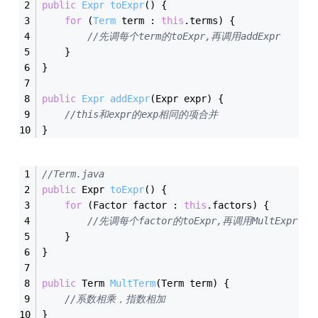
public
Expr
toExpr
(
)
{
for
 (
Term
 term : 
this
.
terms
) {
//先调每个term的toExpr,再调用addExpr
    }
}
public
Expr
addExpr
(
Expr expr
)
{
//this和expr的exp相同的项合并
}
//Term.java
public
 Expr 
toExpr
()
{
for
 (Factor factor : 
this
.factors) {
//先调每个factor的toExpr,再调用MultExpr
    }
}
public
 Term 
MultTerm
(Term term)
{
//系数相乘，指数相加
}