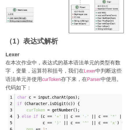
（1）表达式解析
Lexer
在本次作业中，表达式的基本语法单元的类型有数
字，变量，运算符和括号，我们在
中判断这些
Lexer
语法单元并使用
存下来，在
中使用。
curToken
Parser
代码如下：
char
 c = input.charAt(pos);
if
 (Character.isDigit(c)) {
curToken
 = getNumber();
} 
else
if
 (c == 
'+'
 || c == 
'-'
 || c == 
'*'
 || c
           c == 
')'
 || c == 
'^'
 || c == 
'x'
) {
pos
 += 
1
;