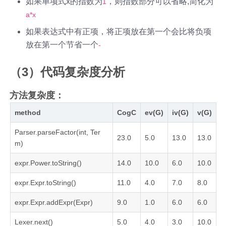
如果单项式x的指数为
，则指数部分可以省略,简化为
1
a*x
如果表达式中有正项，将正项放在第一个会比将负项
放在第一个节省一个
-
（3）代码复杂度分析
方法复杂度：
method
CogC
ev(G)
iv(G)
v(G)
Parser.parseFactor(int, Ter
23.0
5.0
13.0
13.0
m)
expr.Power.toString()
14.0
10.0
6.0
10.0
expr.Expr.toString()
11.0
4.0
7.0
8.0
expr.Expr.addExpr(Expr)
9.0
1.0
6.0
6.0
Lexer.next()
5.0
4.0
3.0
10.0