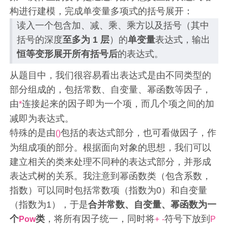
构进行建模，完成单变量多项式的括号展开：
读入一个包含加、减、乘、乘方以及括号（其中
括号的深度
至多为 1 层
）的
单变量
表达式，输出
恒等变形展开所有括号后
的表达式。
从题目中，我们很容易看出表达式是由不同类型的
部分组成的，包括常数、自变量、幂函数等因子，
由
连接起来的因子即为一个项，而几个项之间的加
*
减即为表达式。
特殊的是由
包括的表达式部分，也可看做因子，作
()
为组成项的部分。根据面向对象的思想，我们可以
建立相关的类来处理不同种的表达式部分，并形成
表达式树的关系。我注意到幂函数类（包含系数，
指数）可以同时包括常数项（指数为0）和自变量
（指数为1），于是
合并常数、自变量、幂函数为一
个
类
，将所有因子统一，同时将
符号下放到
Pow
+
-
P