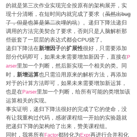
的就是第三次作业实现完全按原有的架构展开，实
现十分清晰，在短时间内就完成了要求（
虽然出bug
了，但是也算是第二次埋的坑
）。递归下降法递归
调用的方法完美契合了要求，否则只是人脑解析那
些嵌套了一层层的表达式都会CPU烧了。
递归下降法在
新增因子
的
扩展性
很好，只需要添加
部分代码即可，如果未来需要增加新因子，直接在
P
里加一个判断，然后新实现一个相关的类。同
arser
时，
新增运算
也只需沿用原来的解析方法，再添加
对于的计算方法即可，如果未来需要增加新运算，
也是在
里加一个判断，给所有可能的类增加该
Parser
运算相关的实现。
事实证明，递归下降法很好的完成了它的使命，没
有让我重构过代码，感谢课程组一开始的实验题就
把递归下降的架构给了出来，赞美课程组。
同时，我将所有
都转化为
再进行合并和化
Factor
Expr