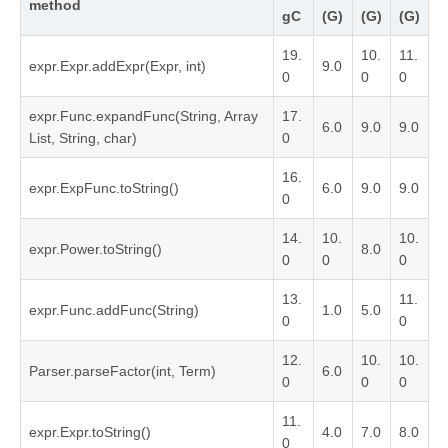
method
gC
(G)
(G)
(G)
19.
10.
11.
expr.Expr.addExpr(Expr, int)
9.0
0
0
0
expr.Func.expandFunc(String, Array
17.
6.0
9.0
9.0
List, String, char)
0
16.
expr.ExpFunc.toString()
6.0
9.0
9.0
0
14.
10.
10.
expr.Power.toString()
8.0
0
0
0
13.
11.
expr.Func.addFunc(String)
1.0
5.0
0
0
12.
10.
10.
Parser.parseFactor(int, Term)
6.0
0
0
0
11.
expr.Expr.toString()
4.0
7.0
8.0
0