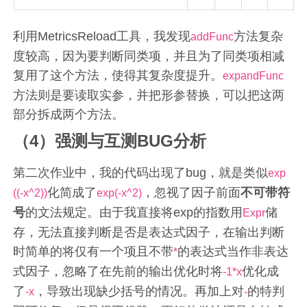
利用MetricsReload工具，我发现
方法复杂
addFunc
度较高，因为要判断同类项，并且为了同类项相减
复用了这个方法，使得其复杂度提升。
expandFunc
方法则是要读取实参，并把形参替换，可以把这两
部分拆成两个方法。
（4）强测与互测BUG分析
第二次作业中，我的代码出现了bug，就是类似
exp
化简成了
，忽视了因子前面
不可带符
((-x^2))
exp(-x^2)
号
的文法规定。由于我直接将exp的指数用
储
Expr
存，无法直接判断是否是表达式因子，在输出判断
时简单的将仅有一个项且不带
的表达式当作非表达
*
式因子，忽略了在先前的输出优化时将
优化成
-1*x
了
，导致出现缺少括号的情况。再加上对
的特判
-x
-