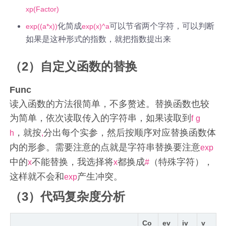
xp(Factor)
化简成
可以节省两个字符，可以判断
exp((a*x))
exp(x)^a
如果是这种形式的指数，就把指数提出来
（2）自定义函数的替换
Func
读入函数的方法很简单，不多赘述。替换函数也较
为简单，依次读取传入的字符串，如果读取到
f
g
，就按
分出每个实参，然后按顺序对应替换函数体
h
,
内的形参。需要注意的点就是字符串替换要注意
exp
中的
不能替换，我选择将
都换成
（特殊字符），
x
x
#
这样就不会和
产生冲突。
exp
（3）代码复杂度分析
Co
ev
iv
v