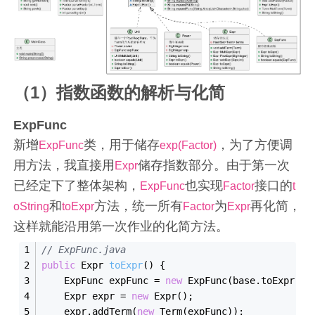
（1）指数函数的解析与化简
ExpFunc
新增
类，用于储存
​​，为了方便调
ExpFunc
exp(Factor)
用方法，我直接用
储存指数部分。由于第一次
Expr
已经定下了整体架构，
也实现
接口的
ExpFunc
Factor
t
和
方法，统一所有
为
再化简，
oString
toExpr
Factor
Expr
这样就能沿用第一次作业的化简方法。
// ExpFunc.java
public
 Expr 
to
Expr
()
{
    ExpFunc expFunc = 
new
ExpFunc(
base
.
toExpr
()
)
    Expr expr = 
new
Expr()
;
    expr.add
Term(
new
 Term(
expFunc
)
);