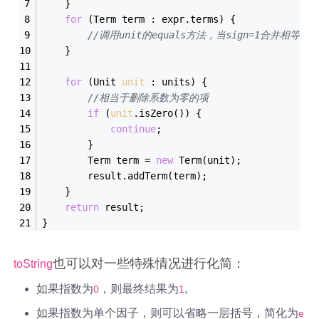
    }
for
 (Term term : expr.terms) {
//调用unit的equals方法，当sign=1合并相等的项
    }
for
 (Unit 
unit
 : units) {
//相当于删除系数为零的项
if
 (
unit
.is
Zero()
) {
continue
;
        }
        Term term = 
new
Term(
unit
)
;
        result.add
Term(
term
)
;
    }
return
 result;
}
也可以对一些特殊情况进行化简：
toString
如果指数为
，则最终结果为
,
0
1
如果指数为单个因子，则可以省略一层括号，简化为
e