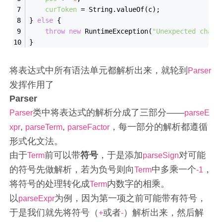
curToken
 = String.valueOf(c);
} 
else
 {
throw
new
 RuntimeException(
"Unexpected chara
}
将表达式中所有语法单元都解析出来，就轮到
Parser
发挥作用了
Parser
类中将表达式的解析分成了三部分——
Parser
parseE
,
,
，每一部分的解析都遵循
xpr
parseTerm
parseFactor
形式化文法。
由于
前可以带
符号
，于是添加
对可能
Term
parseSign
的符号先做解析，若为负号则向
中多乘一个
，
Term
-1
将符号的处理转化成
内数字的相乘。
Term
以
为例，因为第一项之前可能带有符号，
parseExpr
于是我们就先将符号（
或者
）解析出来，然后解
+
-