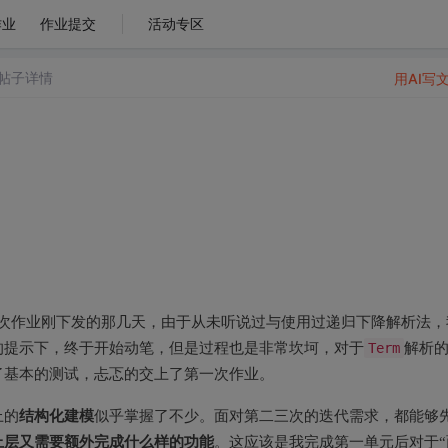
作业
作业提交
活动专区
帖子详情
用AI写
次作业刚下发的那几天，由于从未听说过与使用过递归下降解析法，
的提示下，终于开始动笔，但是过程也是非常坎坷，对于
Term
解析
了基本的测试，忐忑的交上了第一次作业。
结构化建模
上的
似乎掌握了不少。面对第二三次的迭代需求，都能够
上层又需要额外完成什么样的功能
。这应该是我完成第一单元后对于“