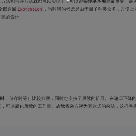
实现基本项
算方法和合并方法就都可以实现了，可以说
是最重要、最
全部返回
Expression
，当时我的考虑是由于因子种类众多，方便上
常高的设计。
时，储存时等）比较方便，同时也支持了后续的扩展。在递归下降
式，可以简化后续的工作量。故我将乘方视为表达式的乘法，这样各