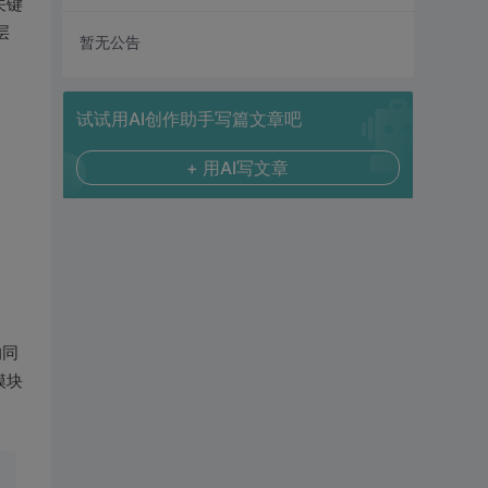
关键
层
暂无公告
试试用AI创作助手写篇文章吧
+ 用AI写文章
的同
模块