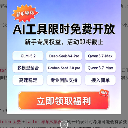
停留在曾经的过程式编程阶段，而这种概念很快被面向对象所刷新，
一次作业的完成思路，再给出复杂度分析和代码规模，最后做一个小
tor
这样的层次。而
Factor
最终又嵌套回
Expression
。使用递归
同时支持多层括号。在实现上我没有做任何语义上的预处理，仅仅将
开，基本项乘法，表达式加减
。
ficient系数
+
factors单项式集合
。刚开始设计时考虑可能会有多变