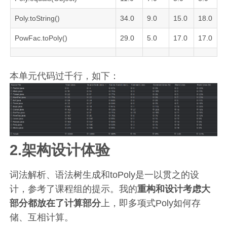
Poly.toString()
34.0
9.0
15.0
18.0
PowFac.toPoly()
29.0
5.0
17.0
17.0
本单元代码过千行，如下：
2.架构设计体验
词法解析、语法树生成和toPoly是一以贯之的设
计，参考了课程组的提示。我的
重构和设计考虑大
部分都放在了计算部分
上，即多项式Poly如何存
储、互相计算。