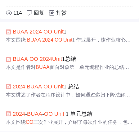
114
回复
打赏
BUAA
2024
OO
Unit
1
本文围绕
BUAA
2024
OO
Unit
1 作业展开，该作业核心是
数学表达式化简。详细阐述了 Hw1 - Hw3 各阶段任务，包
括表达式存储、解析、化简等，分析了遇到的难点与 Bu
BUAA
OO
2024
Unit
1总结
g，如函数代入错误、指数提取负数等，并给出修复方案。
还进行了程序复杂度和架构分析，搭建评测机检查 Bug。
本文是作者对
BUAA
面向对象第一单元编程作业的总结。
该单元任务为表达式去括号化简，后续加入指数函数、自
定义函数和求导因子。作者按迭代顺序介绍三次作业的类
2024
BUAA
OO
Unit
1 总结
图、架构、优化、复杂度和bug分析，还分享了hack策略和
心得体会，强调控制复杂度和提升扩展性。
本文讲述了作者在程序设计中，如何通过递归下降法解析
表达式，使用Factor类进行代码简化，处理多层括号和自定
义函数，以及在
OO
学习中的面向对象原则、代码优化和测
2024
-
BUAA
-
OO
Unit
1 单元总结
试经验。
本文围绕
OO
三次作业展开，介绍了每次作业的任务，包括
表达式处理、新增功能等。阐述了代码架构，如存储形
式、流程分析，采用递归下降算法等。还进行了复杂度、