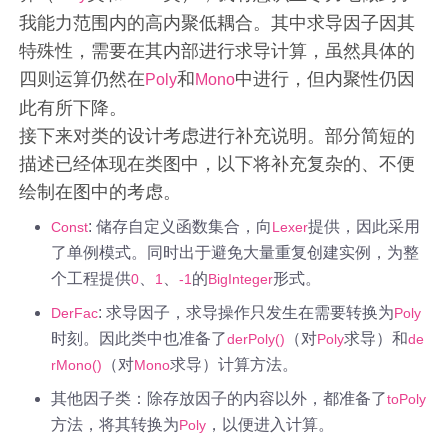
我能力范围内的高内聚低耦合。其中求导因子因其
特殊性，需要在其内部进行求导计算，虽然具体的
四则运算仍然在
和
中进行，但内聚性仍因
Poly
Mono
此有所下降。
接下来对类的设计考虑进行补充说明。部分简短的
描述已经体现在类图中，以下将补充复杂的、不便
绘制在图中的考虑。
: 储存自定义函数集合，向
提供，因此采用
Const
Lexer
了单例模式。同时出于避免大量重复创建实例，为整
个工程提供
、
、
的
形式。
0
1
-1
BigInteger
: 求导因子，求导操作只发生在需要转换为
DerFac
Poly
时刻。因此类中也准备了
（对
求导）和
derPoly()
Poly
de
（对
求导）计算方法。
rMono()
Mono
其他因子类：除存放因子的内容以外，都准备了
toPoly
方法，将其转换为
，以便进入计算。
Poly