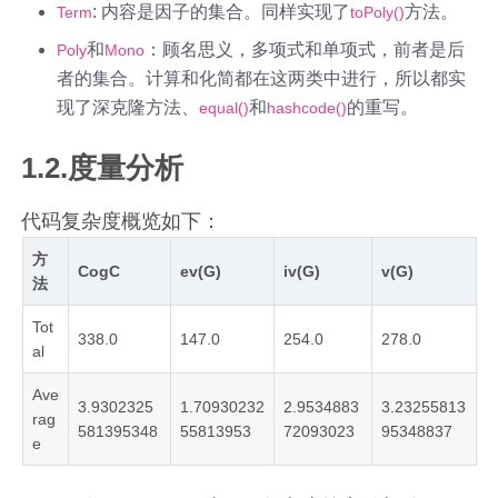
: 内容是因子的集合。同样实现了
方法。
Term
toPoly()
和
：顾名思义，多项式和单项式，前者是后
Poly
Mono
者的集合。计算和化简都在这两类中进行，所以都实
现了深克隆方法、
和
的重写。
equal()
hashcode()
1.2.度量分析
代码复杂度概览如下：
方
CogC
ev(G)
iv(G)
v(G)
法
Tot
338.0
147.0
254.0
278.0
al
Ave
3.9302325
1.70930232
2.9534883
3.23255813
rag
581395348
55813953
72093023
95348837
e