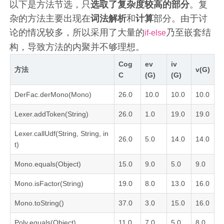
以下是方法节选，只
选取了复杂度较高的部分
。复
杂的方法主要出现在
词法解析
和
计算
部分。由于讨
论的情况较多，所以采用了大量的
乃至嵌套结
if-else
构，导致方法的内聚并不够理想。
Cog
ev
iv
方法
v(G)
C
(G)
(G)
DerFac.derMono(Mono)
26.0
10.0
10.0
10.0
Lexer.addToken(String)
26.0
1.0
19.0
19.0
Lexer.callUdf(String, String, in
26.0
5.0
14.0
14.0
t)
Mono.equals(Object)
15.0
9.0
5.0
9.0
Mono.isFactor(String)
19.0
8.0
13.0
16.0
Mono.toString()
37.0
3.0
15.0
16.0
Poly.equals(Object)
11.0
7.0
5.0
8.0