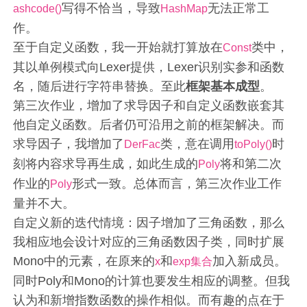
写得不恰当，导致
无法正常工
ashcode()
HashMap
作。
至于自定义函数，我一开始就打算放在
类中，
Const
其以单例模式向Lexer提供，Lexer识别实参和函数
名，随后进行字符串替换。至此
框架基本成型
。
第三次作业，增加了求导因子和自定义函数嵌套其
他自定义函数。后者仍可沿用之前的框架解决。而
求导因子，我增加了
类，意在调用
时
DerFac
toPoly()
刻将内容求导再生成，如此生成的
将和第二次
Poly
作业的
形式一致。总体而言，第三次作业工作
Poly
量并不大。
自定义新的迭代情境：因子增加了三角函数，那么
我相应地会设计对应的三角函数因子类，同时扩展
Mono中的元素，在原来的
和
加入新成员。
x
exp集合
同时Poly和Mono的计算也要发生相应的调整。但我
认为和新增指数函数的操作相似。而有趣的点在于