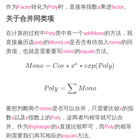
作为
转化为
时，直接将指数
乘进
。
Factor
Poly
a
factor
关于合并同类项
在计算的过程中
类中有一个
的方法，我
Poly
addMono
直接遍历该
的
是否含有待加入
的同
poly
MonoList
mono
类项，也就是需要重写
的
方法。
mono
equals
a
=
∗
∗
(
)
M
o
n
o
C
o
e
x
e
x
p
P
o
l
y
M
o
n
o
=
C
o
e
∗
x
a
∗
e
x
p
(
P
o
l
y
)
∑
=
P
o
l
y
M
o
n
o
P
o
l
y
=
∑
M
o
n
o
要想判断两个
是否可以合并，只需要比较
的指
mono
x
数
以及
指数上的
，这两者均相等就可以合
a
e
Poly
并。作为
的
直接比较即可，而
的相等
BigInteger
a
Poly
则需要我们再写相应的
方法。
equals