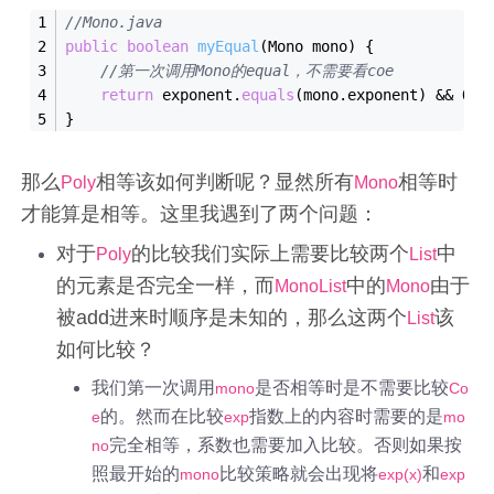
//Mono.java
public
boolean
myEqual
(
Mono mono
)
{
//第一次调用Mono的equal，不需要看coe
return
 exponent.
equals
(mono.exponent) && Obj
}
那么
相等该如何判断呢？显然所有
相等时
Poly
Mono
才能算是相等。这里我遇到了两个问题：
对于
的比较我们实际上需要比较两个
中
Poly
List
的元素是否完全一样，而
中的
由于
MonoList
Mono
被add进来时顺序是未知的，那么这两个
该
List
如何比较？
我们第一次调用
是否相等时是不需要比较
mono
Co
的。然而在比较
指数上的内容时需要的是
e
exp
mo
完全相等，系数也需要加入比较。否则如果按
no
照最开始的
比较策略就会出现将
和
mono
exp(x)
exp