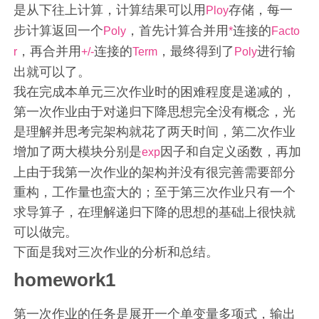
是从下往上计算，计算结果可以用
存储，每一
Ploy
步计算返回一个
，首先计算合并用
连接的
Poly
*
Facto
，再合并用
连接的
，最终得到了
进行输
r
+/-
Term
Poly
出就可以了。
我在完成本单元三次作业时的困难程度是递减的，
第一次作业由于对递归下降思想完全没有概念，光
是理解并思考完架构就花了两天时间，第二次作业
增加了两大模块分别是
因子和自定义函数，再加
exp
上由于我第一次作业的架构并没有很完善需要部分
重构，工作量也蛮大的；至于第三次作业只有一个
求导算子，在理解递归下降的思想的基础上很快就
可以做完。
下面是我对三次作业的分析和总结。
homework1
第一次作业的任务是展开一个单变量多项式，输出