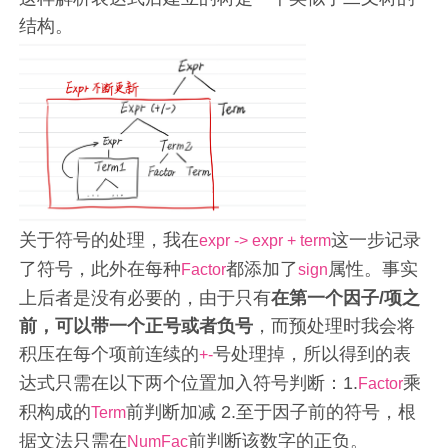
结构。
关于符号的处理，我在
这一步记录
expr -> expr + term
了符号，此外在每种
都添加了
属性。事实
Factor
sign
上后者是没有必要的，由于只有
在第一个因子/项之
前，可以带一个正号或者负号
，而预处理时我会将
积压在每个项前连续的
号处理掉，所以得到的表
+-
达式只需在以下两个位置加入符号判断：1.
乘
Factor
积构成的
前判断加减 2.至于因子前的符号，根
Term
据文法只需在
前判断该数字的正负。
NumFac