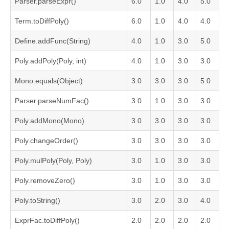
Parser.parseExpr()
6.0
1.0
4.0
5.0
Term.toDiffPoly()
6.0
1.0
4.0
4.0
Define.addFunc(String)
4.0
1.0
3.0
5.0
Poly.addPoly(Poly, int)
4.0
1.0
3.0
3.0
Mono.equals(Object)
3.0
3.0
3.0
5.0
Parser.parseNumFac()
3.0
1.0
3.0
3.0
Poly.addMono(Mono)
3.0
3.0
3.0
3.0
Poly.changeOrder()
3.0
3.0
3.0
3.0
Poly.mulPoly(Poly, Poly)
3.0
1.0
3.0
3.0
Poly.removeZero()
3.0
1.0
3.0
3.0
Poly.toString()
3.0
2.0
3.0
4.0
ExprFac.toDiffPoly()
2.0
2.0
2.0
2.0