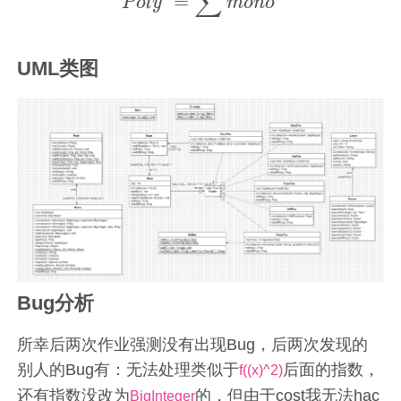
∑
=
P
o
l
y
m
o
n
o
P
o
l
y
′
=
∑
m
o
n
o
′
UML类图
Bug分析
所幸后两次作业强测没有出现Bug，后两次发现的
别人的Bug有：无法处理类似于
后面的指数，
f((x)^2)
还有指数没改为
的，但由于cost我无法hac
BigInteger