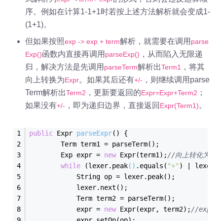
序。例如在计算1-1+1时若按上述方法解析就会变成1-
(1+1)。
但如果按照
解析，就需要在调用
exp -> exp + term
parse
函数内直接再调用
，从而陷入无限递
Exp()
parseExp()
归，解决方法是先调用
解析出
，将其
parseTerm
Term1
向上转换为
。如果其后还有
，则继续调用parse
Expr
+/-
Term解析出
，更新要返回的
；
Term2
Expr=Expr+Term2
如果没有
，即为递归边界，直接返回
。
+/-
Expr(Term1)
public
 Expr 
parse
Expr
()
{
        Term term1 = parse
Term()
;
        Exp expr = 
new
Expr(
term1
)
;
//向上转化为Exp
while
 (lexer.peak
()
.equals(
"+"
) 
| lexer.
String
 op = lexer.peak();
            lexer.next();
Term
 term2 = parse
Term()
;
            expr = 
new
Expr(
expr
, 
term2
)
;
/
/
expr 
            expr.set
Op(
op
)
;