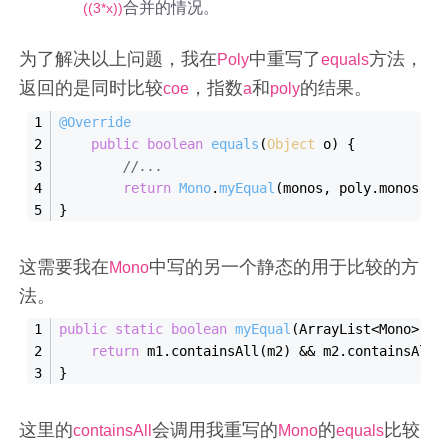
合并的情况。
((3*x))
为了解决以上问题，我在
中重写了
方法，
Poly
equals
返回的是同时比较
，指数
和
的结果。
coe
a
poly
@Override
public
boolean
equals
(
Object
 o
)
{
//...
return
Mono
.
myEqual
(monos, poly.
monos
);
}
这需要我在
中写的另一个静态的用于比较的方
Mono
法。
public
static
boolean
my
Equal
(ArrayList<Mono> 
m1
return
 m1.contains
All(
m2
)
 && 
m2.contains
All(
}
这里的
会调用我重写的
的
比较
containsAll
Mono
equals