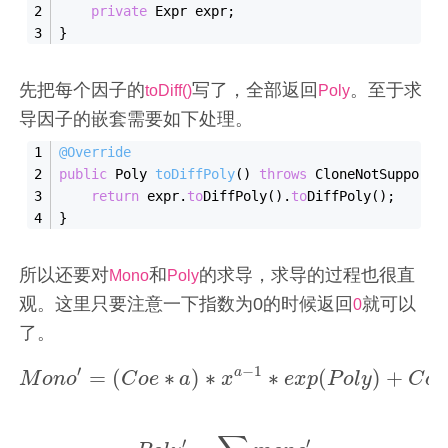
private
 Expr expr;
}
先把每个因子的
写了，全部返回
。至于求
toDiff()
Poly
导因子的嵌套需要如下处理。
@Override
public
 Poly 
to
DiffPoly
()
throws
 CloneNotSupporte
return
 expr.
to
DiffPoly()
.
to
DiffPoly()
;
}
所以还要对
和
的求导，求导的过程也很直
Mono
Poly
观。这里只要注意一下指数为0的时候返回
就可以
0
了。
′
−
1
a
=
(
∗
)
∗
∗
(
)
+
M
o
n
o
C
o
e
a
x
e
x
p
P
o
l
y
C
o
e
M
o
n
o
′
=
(
C
o
e
∗
a
)
∗
x
a
−
1
∗
e
x
p
(
P
o
l
y
)
+
C
o
e
∗
x
′
′