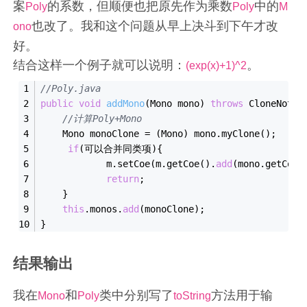
案
的系数，但顺便也把原先作为乘数
中的
Poly
Poly
M
也改了。我和这个问题从早上决斗到下午才改
ono
好。
结合这样一个例子就可以说明：
。
(exp(x)+1)^2
//Poly.java
public
void
addMono
(
Mono mono
)
throws
 CloneNotSu
//计算Poly+Mono
    Mono monoClone = (Mono) mono.myClone();
if
(可以合并同类项){
            m.setCoe(m.getCoe().
add
(mono.getCoe(
return
;
    }
this
.monos.
add
(monoClone);
}
结果输出
我在
和
类中分别写了
方法用于输
Mono
Poly
toString