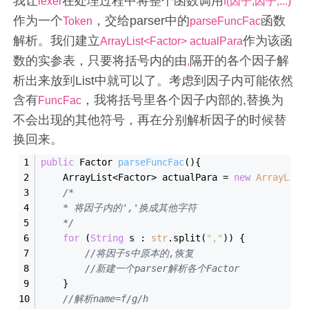
我让
在处理过程中将整个函数调用
lexer
f(因子,因子,...)
作为一个
，交给parser中的
函数
Token
parseFuncFac
解析。我们建立
作为该函
ArrayList<Factor> actualPara
数的实参表，只要将括号内的由
隔开的各个因子解
,
析出来放到List中就可以了。考虑到因子内可能依然
含有
，我将括号里各个因子内部的,替换为
FuncFac
不会出现的其他符号，再在分别解析因子的时候替
换回来。
public
 Factor 
parseFuncFac
()
{
    ArrayList<Factor> actualPara = 
new
ArrayList
/*
    * 将因子内的','换成其他字符
    */
for
 (
String
 s : 
str
.split(
","
)) {
//将因子s中原本的,恢复
//新建一个parser解析各个Factor
    }
//解析name=f/g/h