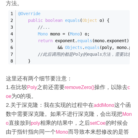
方法。
@Override
public
boolean
equals
(
Object
 o
)
{
//...
Mono
 mono = (
Mono
) o;
return
 exponent.
equals
(mono.
exponent
) &&
                && 
Objects
.
equals
(poly, mono.
pol
//此后调用的都是Poly的equals方法，需要比较系
    }
这里还有两个细节要注意：
1.在比较
之前还需要
操作，以除去
Poly
removeZero()
c
为0的项。
oe
2.关于深克隆：我在实现的过程中在
这个函
addMono
数中需要深克隆。如果不进行深克隆，会出现把
Mon
直接放到
相乘的结果中，之后
的时候会
o
poly
setCoe
由于指针指向同一个
而导致本来想修改的是答
Mono