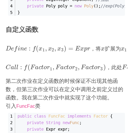
private
 Poly poly = 
new
Poly
();
//exp(Poly)
}
自定义函数
:
(
,
,
)
=
D
e
f
i
n
e
f
x
x
x
E
x
p
r
，
将
x
扩
展
为
x
，
D
e
f
i
n
e
:
f
(
x
1
,
x
2
,
x
3
)
=
E
x
p
r
，
将
x
扩
展
为
x
1
，
x
2
，
1
2
3
1
:
(
,
,
)
C
a
l
l
f
F
a
c
t
o
r
F
a
c
t
o
r
F
a
c
t
o
r
，
此
处
F
a
c
C
a
l
l
:
f
(
F
a
c
t
o
r
1
,
F
a
c
t
o
r
2
,
F
a
c
t
o
r
3
)
，
此
处
F
a
c
t
o
r
i
1
2
3
第二次作业在定义函数的时候保证不出现其他函
数，但第三次作业可以在定义中调用之前定义过的
函数。我在第二次作业中就实现了这个功能。
引入
类
FuncFac
public
class
FuncFac
implements
Factor
{
private
String
new
Func
;
private
 Expr expr;