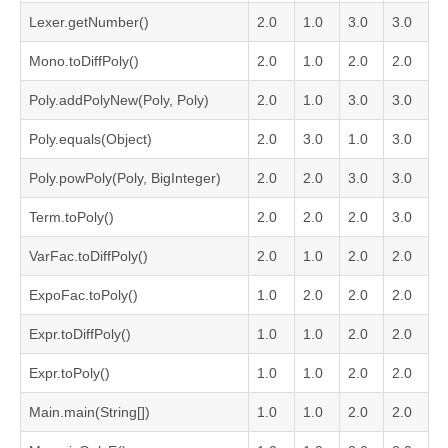
Lexer.getNumber()
2.0
1.0
3.0
3.0
Mono.toDiffPoly()
2.0
1.0
2.0
2.0
Poly.addPolyNew(Poly, Poly)
2.0
1.0
3.0
3.0
Poly.equals(Object)
2.0
3.0
1.0
3.0
Poly.powPoly(Poly, BigInteger)
2.0
2.0
3.0
3.0
Term.toPoly()
2.0
2.0
2.0
3.0
VarFac.toDiffPoly()
2.0
1.0
2.0
2.0
ExpoFac.toPoly()
1.0
2.0
2.0
2.0
Expr.toDiffPoly()
1.0
1.0
2.0
2.0
Expr.toPoly()
1.0
1.0
2.0
2.0
Main.main(String[])
1.0
1.0
2.0
2.0