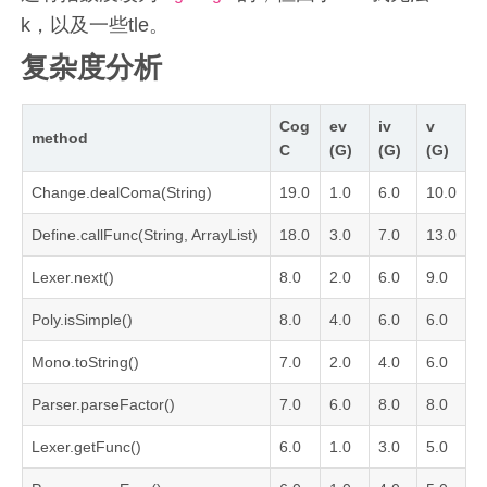
k，以及一些tle。
复杂度分析
Cog
ev
iv
v
method
C
(G)
(G)
(G)
Change.dealComa(String)
19.0
1.0
6.0
10.0
Define.callFunc(String, ArrayList)
18.0
3.0
7.0
13.0
Lexer.next()
8.0
2.0
6.0
9.0
Poly.isSimple()
8.0
4.0
6.0
6.0
Mono.toString()
7.0
2.0
4.0
6.0
Parser.parseFactor()
7.0
6.0
8.0
8.0
Lexer.getFunc()
6.0
1.0
3.0
5.0