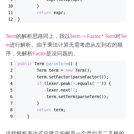
        }
return
 expr;
}
的解析思路同上，我以
对
Term
Term -> Factor * Term
Ter
进行解析。由于乘法计算无需考虑从左到右的顺
m
序，先解析
是没问题的。
Factor
public
 Term 
parse
Term
()
{
        Term term = 
new
Term()
;
        term.set
Factor(
parseFactor
()
);
if
 (lexer.peak
()
.equals(
"*"
)) {
            lexer.next
()
;
            term.set
Term(
parseTerm
()
);
        }
return
 term;
    }
这样解析表达式后建立的树是一个类似于二叉树的