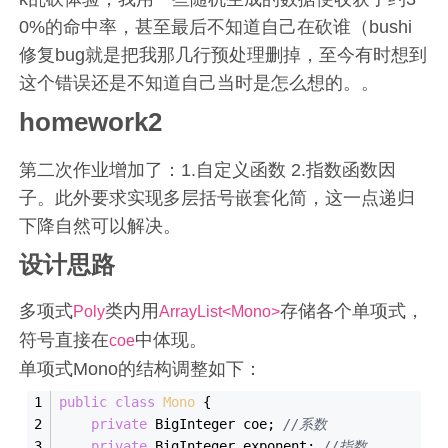
0%的命中率，甚至最后不知道自己在砍谁（bushi
修复bug就是把我那几行预处理删掉，至今有时想到
这个错误还是不知道自己当时是怎么想的。。
homework2
第二次作业增加了：1.自定义函数 2.指数函数因
子。此外要求实现多层括号嵌套化简，这一点递归
下降自然可以解决。
设计思路
多项式
类内用
存储各个单项式，
Poly
ArrayList<Mono>
符号直接在
中体现。
coe
单项式Mono的结构调整如下：
public
class
Mono
{
private
 BigInteger coe; 
//系数
private
 BigInteger exponent; 
//指数