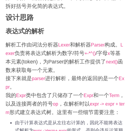
拆好括号并化简的表达式。
设计思路
表达式的解析
解析工作由词法分析器
和解析器
构成。
Lexer
Parser
L
负责将表达式解析为数字/符号
/字母
等基
exer
+-*^()
x
本元素(token)，为Parser的解析工作提供了
函
next()
数来获取每一个元素。
接下来就是
进行解析，最终的返回的是一个
parser
Ex
。
pr
我的
类中包含了只储存了一个
和一个
，
Expr
Expr
Term
以及连接两者的符号
，在解析时以
op
expr -> expr + ter
形式建立表达式树。这里有一些细节需要注意：
m
由于计算表达式是从左往右计算的，因此不能将表达
式解析为
的形式，否则会违反运算顺
expr ->term+ expr