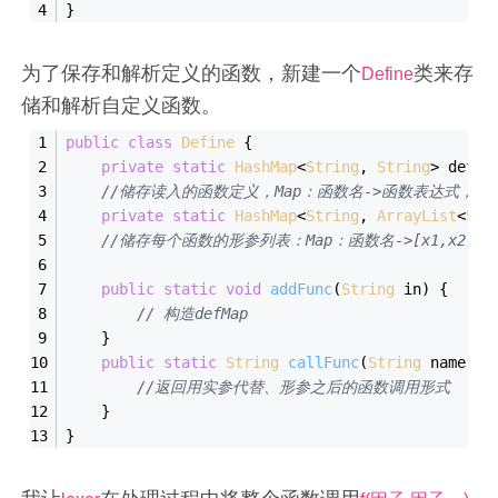
}
为了保存和解析定义的函数，新建一个
类来存
Define
储和解析自定义函数。
public
class
Define
{
private
static
HashMap
<
String
, 
String
> defMa
//储存读入的函数定义，Map：函数名->函数表达式，直接
private
static
HashMap
<
String
, 
ArrayList
<
Str
//储存每个函数的形参列表：Map：函数名->[x1,x2,x3
public
static
void
addFunc
(
String
 in)
{
// 构造defMap
    }
public
static
String
callFunc
(
String
 name, 
A
//返回用实参代替、形参之后的函数调用形式
    }
}