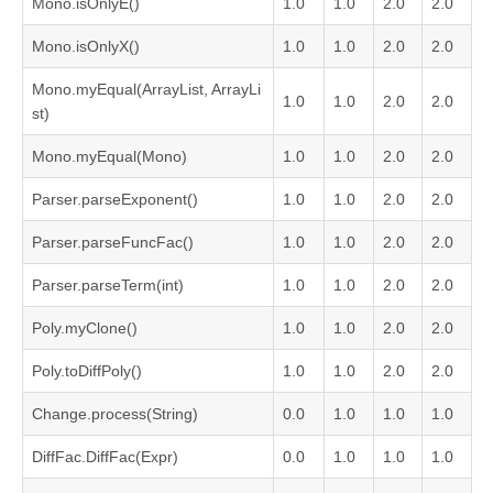
Mono.isOnlyE()
1.0
1.0
2.0
2.0
Mono.isOnlyX()
1.0
1.0
2.0
2.0
Mono.myEqual(ArrayList, ArrayLi
1.0
1.0
2.0
2.0
st)
Mono.myEqual(Mono)
1.0
1.0
2.0
2.0
Parser.parseExponent()
1.0
1.0
2.0
2.0
Parser.parseFuncFac()
1.0
1.0
2.0
2.0
Parser.parseTerm(int)
1.0
1.0
2.0
2.0
Poly.myClone()
1.0
1.0
2.0
2.0
Poly.toDiffPoly()
1.0
1.0
2.0
2.0
Change.process(String)
0.0
1.0
1.0
1.0
DiffFac.DiffFac(Expr)
0.0
1.0
1.0
1.0