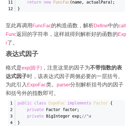
return
new
FuncFac
(name, actualPara);
}
至此再调用
的构造函数，解析
中的
FuncFac
Define
call
返回的字符串，这样就得到解析好的函数的
Func
Exp
了。
r
表达式因子
格式是
，注意这里的因子为
不带指数的表
exp(因子)
达式因子
时，该表达式因子两侧必要的一层括号。
为此引入
类。
分别解析括号内的因子
ExpoFac
parser
和括号外的指数即可。
public
class
ExpoFac
implements
Factor
{
private
 Factor factor;
private
 BigInteger exp;
//^a
}