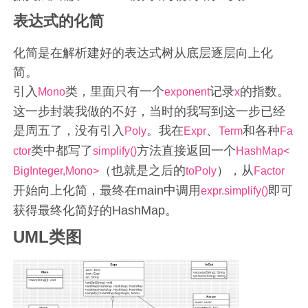
表达式的化简
化简是在解析建好的表达式树从底层逐层向上化
简。
引入
类，里面只有一个
记录
的指数。
Mono
exponent
x
这一步封装我做的不好，当时的我写到这一步已经
是周五了，没有引入
。我在
、
和各种
Poly
Expr
Term
Fa
类中都写了
方法直接返回一个
ctor
simplify()
HashMap<
（也就是之后的
），从
BigInteger,Mono>
toPoly
Factor
开始向上化简，最终在main中调用
即可
expr.simplify()
获得最终化简好的HashMap。
UML类图