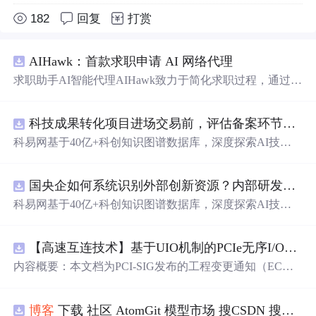
182
回复
打赏
AIHawk：首款求职申请 AI 网络代理
求职助手AI智能代理AIHawk致力于简化求职过程，通过自
动化职位申请流程。借助人工智能，它能够帮助用户以定
制化的方式申请多个职位。
科技成果转化项目进场交易前，评估备案环节需要准备哪些材料？.docx
科易网基于40亿+科创知识图谱数据库，深度探索AI技术
在技术转移、成果转化、技术经纪、知识产权、产业创
新、科技招商等垂直领域的多样化应用场景，研究科技创
国央企如何系统识别外部创新资源？内部研发体系完善，但对外部高校、
新领域的AI+数智化解决方案，推动科技创新与产业创新
智能化发展。
科易网基于40亿+科创知识图谱数据库，深度探索AI技术
在技术转移、成果转化、技术经纪、知识产权、产业创
新、科技招商等垂直领域的多样化应用场景，研究科技创
【高速互连技术】基于UIO机制的PCIe无序I/O扩展：多路径架构下内存请求的高性能传输与排序控制方案设计
新领域的AI+数智化解决方案，推动科技创新与产业创新
智能化发展。
内容概要：本文档为PCI-SIG发布的工程变更通知（EC
N），介绍了名为“无序输入/输出（Unordered I/O, UIO）”
的新功能，旨在解决传统PCI/PCIe架构
中
严格的顺序传输
博客
下载 社区 AtomGit 模型市场 搜CSDN 搜索 AI 搜索 会员
规则对多路径拓扑和高性能IO系统的限制。UIO基于Flit模