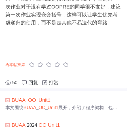
次作业对于没有学过OOPRE的同学很不友好，建议
第一次作业实现嵌套括号，这样可以让学生优先考
虑递归的使用，而不是走其他不易迭代的弯路。
给本帖投票
50
回复
打赏
BUAA
_
OO
_
Unit1
本文围绕
BUAA
_
OO
_
Unit1
展开，介绍了程序架构，包括h
w1、hw2、hw3的类图、文法设置、表达式展开及优化
等。分析了
OO
度量，指出架构优点与缺点。还进行了bug
BUAA
2024
OO
Unit1
分析，阐述测试策略，最后分享心得体会与未来方向，如