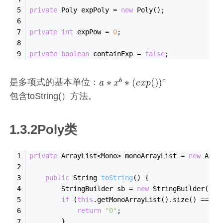
private
 Poly expPoly = 
new
 Poly();
private
int
 expPow = 
0
;
private
boolean
 containExp = 
false
;
是多项式的基本单位：
包含toString(）方法。
1.3.2Poly类
private
 ArrayList<Mono> monoArrayList = 
new
 Arra
public
 String 
toString
()
{
        StringBuilder sb = 
new
 StringBuilder();
if
 (
this
.getMonoArrayList().size() == 
0
)
return
"0"
;
        }