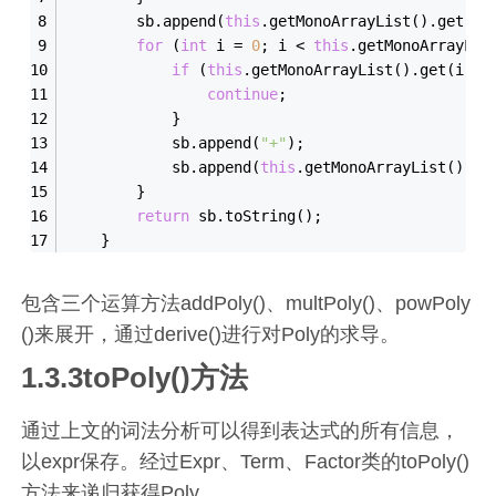
        sb.append(
this
.getMonoArrayList().get(
0
)
for
 (
int
 i = 
0
; i < 
this
.getMonoArrayLis
if
 (
this
.getMonoArrayList().get(i + 
continue
;
            }
            sb.append(
"+"
);
            sb.append(
this
.getMonoArrayList().ge
        }
return
 sb.toString();
    }
包含三个运算方法addPoly()、multPoly()、powPoly
()来展开，通过derive()进行对Poly的求导。
1.3.3toPoly()方法
通过上文的词法分析可以得到表达式的所有信息，
以expr保存。经过Expr、Term、Factor类的toPoly()
方法来递归获得Poly。