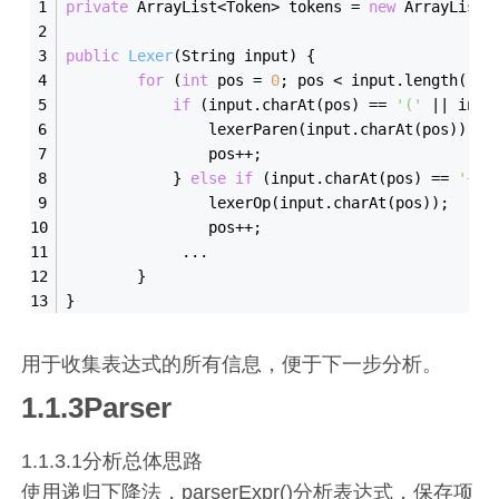
private
 ArrayList<Token> tokens = 
new
 ArrayList<
public
Lexer
(String input)
{
for
 (
int
 pos = 
0
; pos < input.length();)
if
 (input.charAt(pos) == 
'('
 || inpu
                lexerParen(input.charAt(pos));
                pos++;
            } 
else
if
 (input.charAt(pos) == 
'+'
 
                lexerOp(input.charAt(pos));
                pos++;
             ...
        }
}
用于收集表达式的所有信息，便于下一步分析。
1.1.3Parser
1.1.3.1分析总体思路
使用递归下降法，parserExpr()分析表达式，保存项