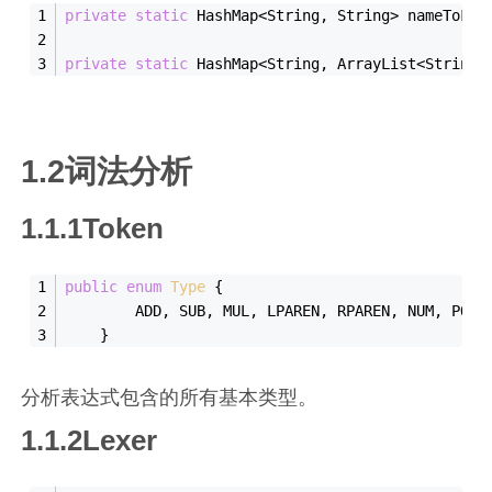
private
static
 HashMap<String, String> nameToFun
private
static
 HashMap<String, ArrayList<String>
1.2词法分析
1.1.1Token
public
enum
Type
{
        ADD, SUB, MUL, LPAREN, RPAREN, NUM, POW,
    }
分析表达式包含的所有基本类型。
1.1.2Lexer