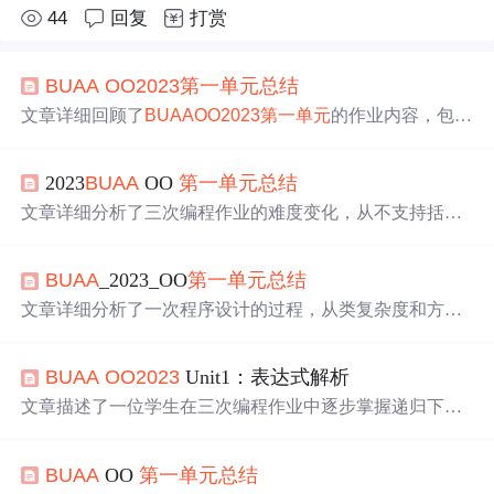
44
回复
打赏
BUAA
OO2023
第一
单元
总结
文章详细回顾了
BUAA
OO2023
第一
单元
的作业内容，包括
表达式预处理、层次化模型、解释器的构造和实现，以及
自定义函数和三角函数的处理。作者分析了类复杂度，指
2023
BUAA
OO
第一
单元
总结
出在Term类中重复定义变量导致的高复杂度，并讨论了字
符串截取的潜在问题。此外，文章还探讨了求导策略和Bu
文章详细分析了三次编程作业的难度变化，从不支持括号
g分析，以及在编写代码过程中的心得体会。
到支持嵌套和自定义函数，再到加入求导功能。作者讨论
了类与方法的度量，内聚性和耦合情况，指出每次作业的
BUAA
_2023_OO
第一
单元
总结
架构优缺点，特别是对递归、内存管理和性能优化的考
量。在重构过程中，作者认识到良好的架构设计的重要
文章详细分析了一次程序设计的过程，从类复杂度和方法
性，以及早期发现和解决问题的必要性。
复杂度的角度探讨程序结构，指出其优点是结构清晰，但
缺点是面向对象性不足。作者经历了从简单到复杂的架构
BUAA
OO2023
Unit1：表达式解析
设计迭代，包括处理自定义函数和求导因子，并分享了在b
ug修复中的经验教训，强调了充分测试的重要性。此外，
文章描述了一位学生在三次编程作业中逐步掌握递归下降
作者还提出了对课程面向对象教学的建议，希望有更适宜
方法，从最初的多项式乘法到实现三角函数和自定义函数
的题目来促进面向对象思维的发展。
解析，再到表达式求导。在过程中，作者意识到代码复杂
BUAA
OO
第一
单元
总结
度、类设计和模块化的重要性，并进行了重构。在每次迭