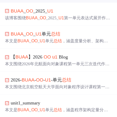
BUAA
_
OO
_2025_
U1
该博客围绕
BUAA
_
OO
_2025_
U1
第一单元表达式展开作
业，介绍使用VS Code、DesigniteJava、PlantUML等工具。
阐述整体架构，对三次作业进行复杂度和Bug分析。作者
BUAA
_
OO
_
U1
单元
总结
因习惯问题在第二次作业受挫，第三次调整策略。最后提
出希望助教分享往届架构，公开互测成功样例。
本文是
BUAA
_
OO
_
U1
单元
总结
，涵盖度量分析、架构设
计、bug分析等内容。度量分析指出架构逻辑简单但合并同
类项难；架构设计中合并同类项波折不断；bug主要源于测
【
BUAA
】2026
OO
u1
Blog
试不充分、遇困难放弃和粗心；优化主要是合并同类项但
效果不佳，作者表示有收获并希望获测试思路。
本文围绕2026年北航面向对象课程第一单元三次迭代作
业，系统分析了Java实现的代数表达式解析与求导系统。
重点涵盖程序结构度量（LOC、NOM、v(G)、CBO、LCO
2026-
BUAA
-
OO
-
U1
-单元
总结
M）、Dumb AST/Smart Engine分层架构、多态驱动的低耦
合高内聚设计，以及组合模式、静态工厂、单例等设计模
本文围绕北京航空航天大学面向对象程序设计课程第一单
式的应用。指出解释器模式局限，并提出访客模式改进方
元（Java实现符号微分系统）展开，重点分析程序结构度
案。强调不可变性、深拷贝对正确性的保障，及哈希优化
量（类/方法规模、内聚耦合）、分层架构演进（输入→解
在同类项合并中的关键作用。
unit1_summary
析→计算→数据）、典型Bug根因（超时源于低效equals、
空指针源于克隆初始化缺陷）、针对性优化（深拷贝封
本文是
BUAA
_
OO
_
U1
单元
总结
，涵盖程序架构定量分
装、指数项简化）及大模型辅助调试实践。强调接口抽
析、bug分析、优化分析等内容。架构设计有优点也有缺