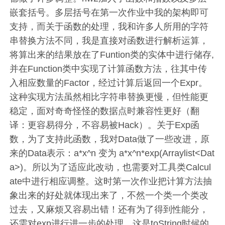
嵌套括号。多层括号在第一次作业中我的架构即可
支持，而关于函数的处理，我和许多人所用的字符
串替换方法不同，我是直接对函数进行解析运算，
将算出来的结果放在了Funtion类的实体中进行储存,
并在Function类中实现了计算函数方法，往其中传
入相应数量的Factor，经过计算后返回一个Expr。
这种实现方法虽然相比字符串替换更慢，但性能更
稳定，面对奇奇怪怪的数据点时兼容性更好（翻
译：更容易得分，不容易被Hack）。关于Exp函
数，为了支持此函数，我对Data做了一些改进，原
来的Data表示：a*x^n 变为 a*x^n*exp(Arraylist<Dat
a>)。所以为了适应此改动，也需要对工具类Calcul
ate中进行相应调整。这时第一次作业把计算方法抽
象出来的好处就体现出来了，不然一个类一个类改
过去，又麻烦又容易出错！还有为了得到性能分，
还需对exp进行进一步的处理，这是toString时候的