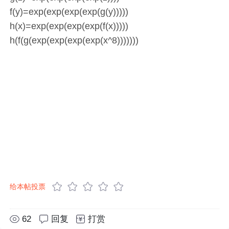
f(y)=exp(exp(exp(exp(g(y)))))
h(x)=exp(exp(exp(exp(f(x)))))
h(f(g(exp(exp(exp(exp(x^8)))))))
给本帖投票
62
回复
打赏