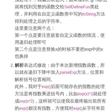
就将找到完整的函数交给
类处
SelfDefineFun
理，并利用在自定义函数类中写的
方法
toString
得到处理之后的字符串。
这里要注意两个点：
第一个点是要注意嵌套自定义函数的情况，使
用递归处理即可
第二个点是注意替换x的时候不要把exp中的x
也换掉
解析
表达式修改：由于本次新增指数函数，所
以就在递归下降中加入
方法，位置和
parseExp
解析括号位置相同。
此外，我对于
后面可能存在的指数的处理
exp()
方法是将指数乘进括号内，比如
就处理
exp(x)^2
成
，这样就可以使我在最终输出前所有
exp(x*2)
的
都没有指数，方便我对
从字符串层
exp()
exp()