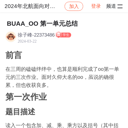
2024年北航面向对象设计与构造
登录
频道
加入
社区
2024年北航面向对象设计与构造
作业提交
BUAA_OO 第一单元总结
徐子峰-22373486
学生
2024-03-22
前言
在三周的磕磕绊绊中，也算是顺利完成了oo第一单
元的三次作业。面对久仰大名的oo，虽说的确很
累，但也收获良多。
第一次作业
题目描述
读入一个包含加、减、乘、乘方以及括号（其中括