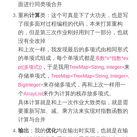
面进行同类项合并
重构
计算
类：这个可真是下了大功夫，也是写
了很多面对过程编程的代码，本来打算重构
的，但是第三次作业刚好用到了一部分，也就
没有全改掉
和上次一样，我发现最后的多项式由相同形式
的单项式组成，每个单项式都是
系数*x^指数*ex
，于是我用
来
p((多项式))
TreeMap<String, Integer>
存储单项式，
TreeMap<TreeMap<String, Integer>,
来存储多项式，再和上次一样用一
BigInteger>
个
来作为计算的栈存放多项式。
ArrayList
具体计算就是和上一次作业大致类似，就是需
要重新写加、减、乘方法来实现对指数函数的
计算与合并
输出
：我的
优化
均在输出时实现，也就是在输