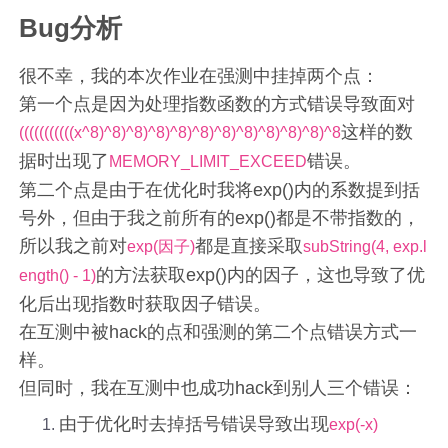
Bug分析
很不幸，我的本次作业在强测中挂掉两个点：
第一个点是因为处理指数函数的方式错误导致面对
这样的数
(((((((((((x^8)^8)^8)^8)^8)^8)^8)^8)^8)^8)^8)^8
据时出现了
错误。
MEMORY_LIMIT_EXCEED
第二个点是由于在优化时我将exp()内的系数提到括
号外，但由于我之前所有的exp()都是不带指数的，
所以我之前对
都是直接采取
exp(因子)
subString(4, exp.l
的方法获取exp()内的因子，这也导致了优
ength() - 1)
化后出现指数时获取因子错误。
在互测中被hack的点和强测的第二个点错误方式一
样。
但同时，我在互测中也成功hack到别人三个错误：
由于优化时去掉括号错误导致出现
exp(-x)