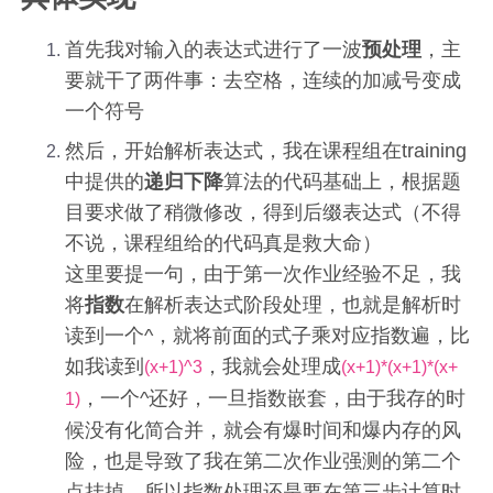
首先我对输入的表达式进行了一波
预处理
，主
要就干了两件事：去空格，连续的加减号变成
一个符号
然后，开始解析表达式，我在课程组在training
中提供的
递归下降
算法的代码基础上，根据题
目要求做了稍微修改，得到后缀表达式（不得
不说，课程组给的代码真是救大命）
这里要提一句，由于第一次作业经验不足，我
将
指数
在解析表达式阶段处理，也就是解析时
读到一个^，就将前面的式子乘对应指数遍，比
如我读到
，我就会处理成
(x+1)^3
(x+1)*(x+1)*(x+
，一个^还好，一旦指数嵌套，由于我存的时
1)
候没有化简合并，就会有爆时间和爆内存的风
险，也是导致了我在第二次作业强测的第二个
点挂掉。所以指数处理还是要在第三步计算时