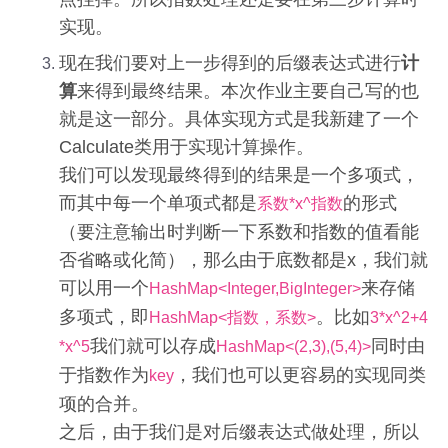
实现。
现在我们要对上一步得到的后缀表达式进行
计
算
来得到最终结果。本次作业主要自己写的也
就是这一部分。具体实现方式是我新建了一个
Calculate类用于实现计算操作。
我们可以发现最终得到的结果是一个多项式，
而其中每一个单项式都是
的形式
系数*x^指数
（要注意输出时判断一下系数和指数的值看能
否省略或化简），那么由于底数都是x，我们就
可以用一个
来存储
HashMap<Integer,BigInteger>
多项式，即
。比如
HashMap<指数，系数>
3*x^2+4
我们就可以存成
同时由
*x^5
HashMap<(2,3),(5,4)>
于指数作为
，我们也可以更容易的实现同类
key
项的合并。
之后，由于我们是对后缀表达式做处理，所以