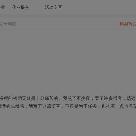
作业
作业提交
活动专区
帖子详情
用AI写
向对象课程的初期无疑是十分痛苦的。我熬了不少夜，看了许多博客，磕磕
满满的成就感，我写下这篇博客，不仅是为了任务，也抱着一点点希