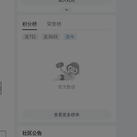
积分榜
荣誉榜
近7日
近30日
至今
暂无数据
查看更多榜单
社区公告