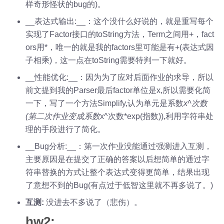
样奇形怪状的bug的)。
__表达式输出:__：这个没什么好说的，就是重写每个
实现了Factor接口的toString方法，Term之间用+，fact
ors用*，唯一的就是我的factors里可能是有+(表达式因
子相乘)，这一点在toString需要特判一下就好。
__性能优化:__：因为为了应对后面作业的求导，所以
前文提到我的Parser最后factor单位是x,所以需要化简
一下，写了一个方法Simplify,认为单元是系数
x^次数
(第二次作业变成系数
x^次数*exp(指数)),利用字符串处
理的手段进行了简化。
__Bug分析:__：第一次作业没能通过强测进入互测，
主要原因是在提交了正确的答案以后想简单的通过字
符串替换的方式让整个表达式变得更简单，结果出现
了意想不到的Bug(有点过于低智这里就不再多说了。)
互测:
没进去不多说了（悲伤）。
hw2: