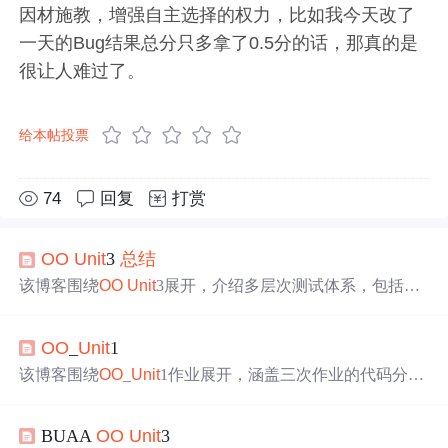
因材施教，增强自主选择的权力，比如我今天改了
一天的Bug结果总分只多拿了0.5分的话，那真的是
很让人难过了。
给本帖投票
74
回复
打赏
OO
Unit
3
总结
该博客围绕
OO
Unit
3展开，介绍多层次测试体系，包括单
元、功能、集成、压力和回归测试，采用白箱+黑箱数据构
造策略。提及大模型辅助开发，分析图模型构建与优化，
OO
_
Unit
1
指出性能问题及修复方法。还阐述J
Unit
测试实践，强调JM
L与J
Unit
协同测试的逻辑和策略，最后分享学习收获。
该博客围绕
OO
_
Unit
1作业展开，涵盖三次作业的代码分
析。首次作业采用“通用形式”设计，解决符号处理等问
题，但存在常数项输出等bug。第二、三次作业增加三角函
BUAA
OO
Unit
3
数因子，沿袭“通用形式”，重写相关方法。还介绍了bug修