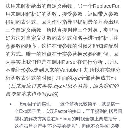
法用来解析给出的自定义函数，另一个ReplaceFun
用来调用解析好的函数，接受参数，返回带入参数
得到的表达式。因为作业指导里提到最多只会出现
三个自定义函数，所以直接创建三个对象，类里写
好方法对自定义函数的表达式和名字进行解析，注
意参数的顺序，这样在传参数的时候才能知道配对
的方式。唯一的难点在于实参替换形参的时候，因
为事实上我们也是在调用Parser在进行分析，所以
不能让形参x走到原来的Variable里去,所以在实现分
析函数表达式的时候把里面的xyz全部替换成其他
（
后来反应过来事实上yz可以不替换，因为我们的
自变量本来也没写yz的
)
__Exp因子的实现__：这个解析比较简单，就是搞一
个Exp因子类，实现Factor的接口，至于提到的括号问
题我的解决方案是在toString的时候全加上两层括号，
这样虽然会产生“不必要的括号”，但绝不会丢掉“必要