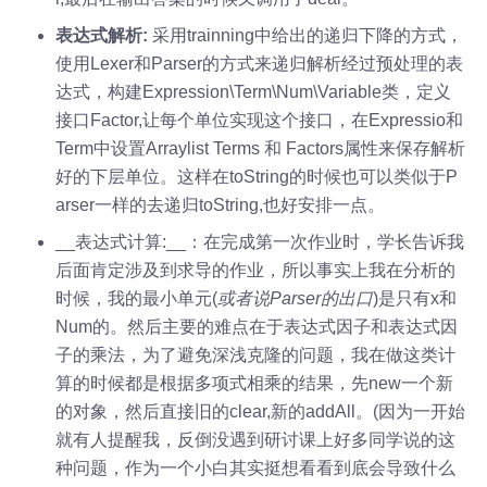
表达式解析:
采用trainning中给出的递归下降的方式，
使用Lexer和Parser的方式来递归解析经过预处理的表
达式，构建Expression\Term\Num\Variable类，定义
接口Factor,让每个单位实现这个接口，在Expressio和
Term中设置Arraylist Terms 和 Factors属性来保存解析
好的下层单位。这样在toString的时候也可以类似于P
arser一样的去递归toString,也好安排一点。
__表达式计算:__：在完成第一次作业时，学长告诉我
后面肯定涉及到求导的作业，所以事实上我在分析的
时候，我的最小单元(
或者说Parser的出口
)是只有x和
Num的。然后主要的难点在于表达式因子和表达式因
子的乘法，为了避免深浅克隆的问题，我在做这类计
算的时候都是根据多项式相乘的结果，先new一个新
的对象，然后直接旧的clear,新的addAll。(因为一开始
就有人提醒我，反倒没遇到研讨课上好多同学说的这
种问题，作为一个小白其实挺想看看到底会导致什么