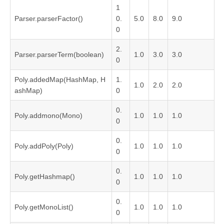
1
Parser.parserFactor()
0.
5.0
8.0
9.0
0
2.
Parser.parserTerm(boolean)
1.0
3.0
3.0
0
Poly.addedMap(HashMap, H
1.
1.0
2.0
2.0
ashMap)
0
0.
Poly.addmono(Mono)
1.0
1.0
1.0
0
0.
Poly.addPoly(Poly)
1.0
1.0
1.0
0
0.
Poly.getHashmap()
1.0
1.0
1.0
0
0.
Poly.getMonoList()
1.0
1.0
1.0
0