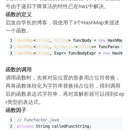
号由于递归下降算法的特性已在hw1中解决。
函数的定义
启发自学长的博客，我使用了3个HashMap来描述
一个函数。
HashMap
<
String
, 
String
> funcBody = 
new
HashMap
<>
HashMap
<
String
, 
ArrayList
<
String
>> funcParas = 
n
HashMap
<
String
, Expr> funcBodyExpr = 
new
HashMap
函数的调用
调用函数时，先将对应位置的形参用占位符替换，
再将函数体转化为字符串替换掉占位符，得到调用
后的函数表达式字符串，再对其解析就可以得到Exp
r类型的表达式。
函数因子
// FuncFactor.java
private
 String calledFuncString;