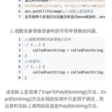
通过ans存储两个
Poly加法运算后得到的HashMap进而得
HashMap
<
BigInteger
, 
ArrayList
<
Pair
<
BigInteg
ans.putAll(thismap);
//实际上是浅拷贝
这导致两个多项式分别遍历单项式mono相加时，ans的
函数实参替换形参时的字符串替换的问题。
//函数调用时实参替换占位符
if
 (...) {
    calledFuncString = calledFuncString.rep
}
//应该为:
if
 (...) {
    calledFuncString = calledFuncString.rep
}
​ 这实际上是混淆了Expr与Poly的toString()方法，Ex
pr的toString()方法在我的实现中只是用于调试，而
运算时实际上调用的应该是Poly的toString方法。