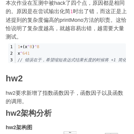
本次作业在互测中被hack了四个点，原因都是相同
的。原因是在尝试输出化简
时出了错，而这正是上
1
述提到的复杂度偏高的printMono方法的职责。这恰
恰说明了复杂度越高，就越容易出错，越需要大量
测试。
1
+(x
^
8
)
^
8
x
^
641
// 错误在于，希望缩短表达式结果长度的时候将 +
1
 简化为 
hw2
hw2要求新增了指数函数因子，函数因子以及函数
的调用。
hw2架构分析
hw2架构图