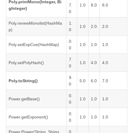
Poly.printMono(Integer, Bi
7.
1.0
8.0
8.0
gInteger)
0
Poly.renewMonolist(HashMa
1.
1.0
2.0
2.0
p)
0
0.
Poly.setExpCoe(HashMap)
1.0
1.0
1.0
0
7.
Poly.setPolyHash()
1.0
4.0
4.0
0
9.
Poly.toString()
5.0
6.0
7.0
0
0.
Power.getBase()
1.0
1.0
1.0
0
0.
Power.getExponent()
1.0
1.0
1.0
0
Power.Power(String, String,
0.