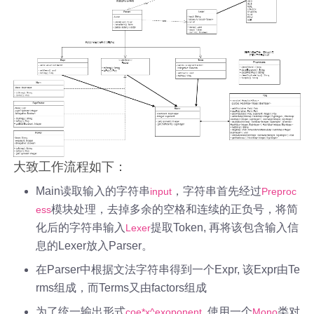
大致工作流程如下：
Main读取输入的字符串
，字符串首先经过
input
Preproc
模块处理，去掉多余的空格和连续的正负号，将简
ess
化后的字符串输入
提取Token, 再将该包含输入信
Lexer
息的Lexer放入Parser。
在Parser中根据文法字符串得到一个Expr, 该Expr由Te
rms组成，而Terms又由factors组成
为了统一输出形式
, 使用一个
类对
coe*x^exoponent
Mono