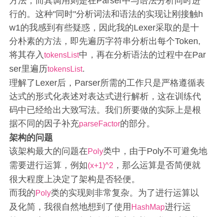
方法，而其调用则是在Parser中与语法分析同时进
行的。这种"同时"分析词法和语法的实现让刚接触h
w1的我感到有些疑惑，因此我的Lexer采取的是十
分朴素的方法，即先遍历字符串分析出每个Token,
将其存入
中，再在分析语法的过程中在Par
tokensList
ser里遍历
.
tokensList
理解了Lexer后，Parser所需的工作只是严格遵循表
达式的形式化表述对表达式进行解析，这在训练代
码中已经给出大致写法。我们所要做的实际上是根
据不同的因子补充
的部分。
parseFactor
架构的问题
该架构最大的问题在
类中，由于Poly不可避免地
Poly
需要进行运算，例如
，那么运算是否简便就
(x+1)^2
很大程度上决定了架构是否轻便。
而我的
类的实现则非常复杂。为了进行运算以
Poly
及化简，我很自然地想到了使用
进行运
HashMap