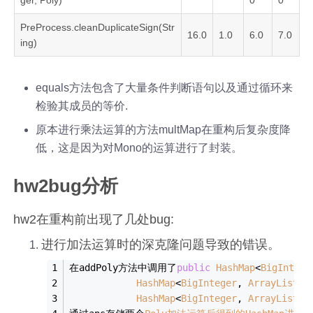
PreProcess.cleanDuplicateSign(Str
16.0
1.0
6.0
7.0
ing)
equals方法包含了大量条件判断语句以及通过循环来
检验其成员的等价.
原本进行乘法运算的方法multMap在重构后复杂度降
低，这是因为对Mono的运算进行了封装。
hw2bug分析
hw2在重构前出现了几处bug:
进行加法运算时的深克隆问题导致的错误。
在addPoly方法中调用了
public
HashMap
<
BigIntege
HashMap
<
BigInteger
, 
ArrayList
<
P
HashMap
<
BigInteger
, 
ArrayList
<
P