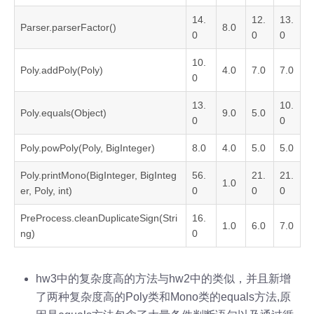
14.
12.
13.
Parser.parserFactor()
8.0
0
0
0
10.
Poly.addPoly(Poly)
4.0
7.0
7.0
0
13.
10.
Poly.equals(Object)
9.0
5.0
0
0
Poly.powPoly(Poly, BigInteger)
8.0
4.0
5.0
5.0
Poly.printMono(BigInteger, BigInteg
56.
21.
21.
1.0
er, Poly, int)
0
0
0
PreProcess.cleanDuplicateSign(Stri
16.
1.0
6.0
7.0
ng)
0
hw3中的复杂度高的方法与hw2中的类似，并且新增
了两种复杂度高的Poly类和Mono类的equals方法,原