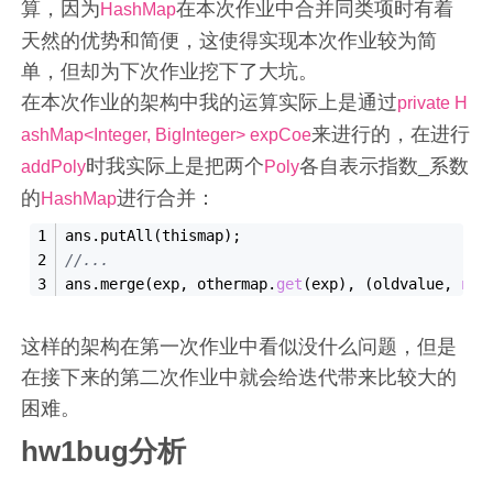
算，因为
在本次作业中合并同类项时有着
HashMap
天然的优势和简便，这使得实现本次作业较为简
单，但却为下次作业挖下了大坑。
在本次作业的架构中我的运算实际上是通过
private H
来进行的，在进行
ashMap<Integer, BigInteger> expCoe
时我实际上是把两个
各自表示指数_系数
addPoly
Poly
的
进行合并：
HashMap
ans.putAll(thismap);
//... 
ans.merge(exp, othermap.
get
(exp), (oldvalue, 
new
这样的架构在第一次作业中看似没什么问题，但是
在接下来的第二次作业中就会给迭代带来比较大的
困难。
hw1bug分析