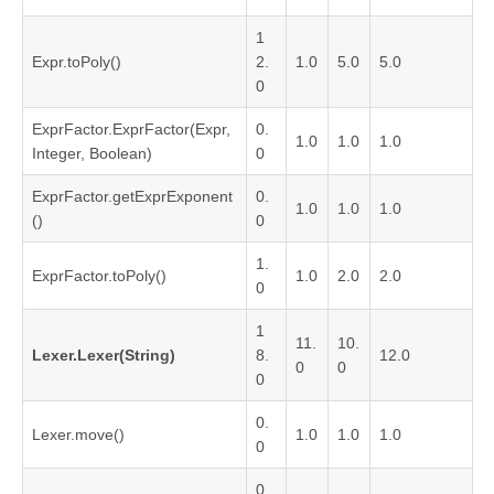
1
Expr.toPoly()
2.
1.0
5.0
5.0
0
ExprFactor.ExprFactor(Expr,
0.
1.0
1.0
1.0
Integer, Boolean)
0
ExprFactor.getExprExponent
0.
1.0
1.0
1.0
()
0
1.
ExprFactor.toPoly()
1.0
2.0
2.0
0
1
11.
10.
Lexer.Lexer(String)
8.
12.0
0
0
0
0.
Lexer.move()
1.0
1.0
1.0
0
0.