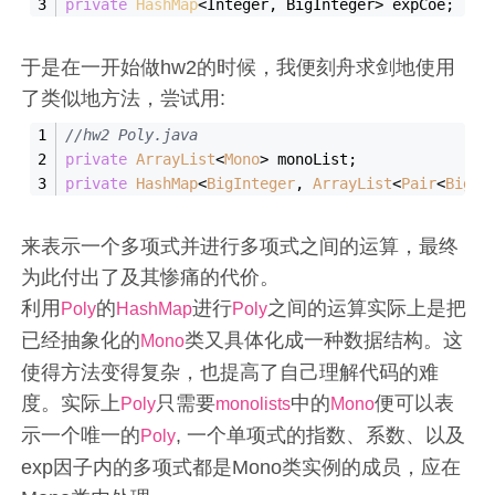
private
HashMap
<Integer, BigInteger> expCoe;
于是在一开始做hw2的时候，我便刻舟求剑地使用
了类似地方法，尝试用:
//hw2 Poly.java
private
ArrayList
<
Mono
> monoList;
private
HashMap
<
BigInteger
, 
ArrayList
<
Pair
<
BigIn
来表示一个多项式并进行多项式之间的运算，最终
为此付出了及其惨痛的代价。
利用
的
进行
之间的运算实际上是把
Poly
HashMap
Poly
已经抽象化的
类又具体化成一种数据结构。这
Mono
使得方法变得复杂，也提高了自己理解代码的难
度。实际上
只需要
中的
便可以表
Poly
monolists
Mono
示一个唯一的
, 一个单项式的指数、系数、以及
Poly
exp因子内的多项式都是Mono类实例的成员，应在