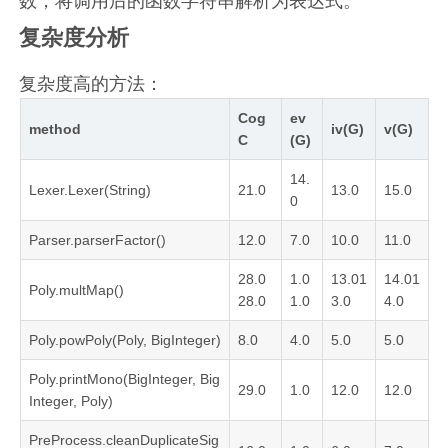
数，将调用后的函数字符串解析为表达式。
复杂度分析
复杂度高的方法：
Cog
ev
method
iv(G)
v(G)
C
(G)
14.
Lexer.Lexer(String)
21.0
13.0
15.0
0
Parser.parserFactor()
12.0
7.0
10.0
11.0
28.0
1.0
13.01
14.01
Poly.multMap()
28.0
1.0
3.0
4.0
Poly.powPoly(Poly, BigInteger)
8.0
4.0
5.0
5.0
Poly.printMono(BigInteger, Big
29.0
1.0
12.0
12.0
Integer, Poly)
PreProcess.cleanDuplicateSig