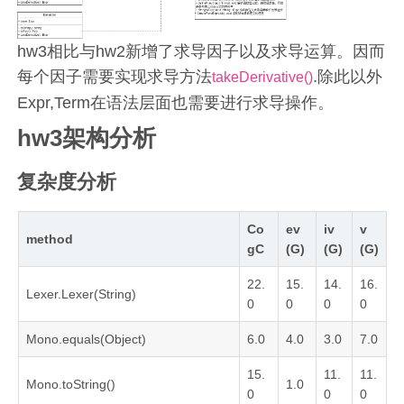
hw3相比与hw2新增了求导因子以及求导运算。因而
每个因子需要实现求导方法
.除此以外
takeDerivative()
Expr,Term在语法层面也需要进行求导操作。
hw3架构分析
复杂度分析
Co
ev
iv
v
method
gC
(G)
(G)
(G)
22.
15.
14.
16.
Lexer.Lexer(String)
0
0
0
0
Mono.equals(Object)
6.0
4.0
3.0
7.0
15.
11.
11.
Mono.toString()
1.0
0
0
0