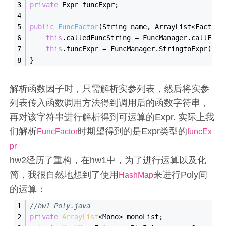
private
 Expr funcExpr;
public
FuncFactor
(String 
name
, ArrayList<Factor>
this
.calledFuncString = 
FuncManager
.
call
Func
this
.funcExpr = FuncManager.
StringtoExpr(
cal
}
解析函数因子时，只需解析实参列表，然后将实参
列表传入函数调用方法得到调用后的函数字符串，
再对该字符串进行解析得到可运算的Expr. 实际上我
们解析
时期望得到的是Expr类型的
FuncFactor
funcEx
pr
hw2经历了重构，在hw1中，为了进行运算以及化
简，我很自然地想到了使用
来进行Poly间
HashMap
的运算：
//hw1 Poly.java
private
ArrayList
<Mono> monoList;