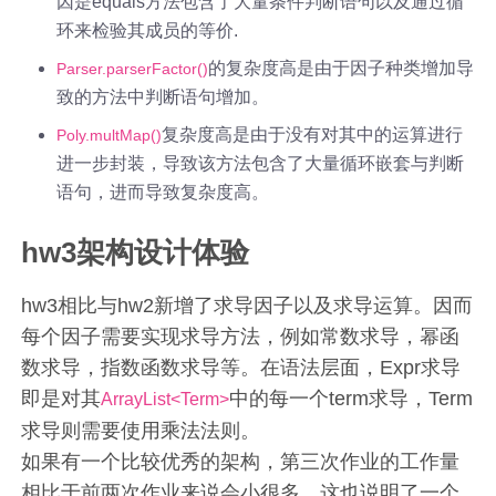
因是equals方法包含了大量条件判断语句以及通过循
环来检验其成员的等价.
的复杂度高是由于因子种类增加导
Parser.parserFactor()
致的方法中判断语句增加。
复杂度高是由于没有对其中的运算进行
Poly.multMap()
进一步封装，导致该方法包含了大量循环嵌套与判断
语句，进而导致复杂度高。
hw3架构设计体验
hw3相比与hw2新增了求导因子以及求导运算。因而
每个因子需要实现求导方法，例如常数求导，幂函
数求导，指数函数求导等。在语法层面，Expr求导
即是对其
中的每一个term求导，Term
ArrayList<Term>
求导则需要使用乘法法则。
如果有一个比较优秀的架构，第三次作业的工作量
相比于前两次作业来说会小很多。这也说明了一个