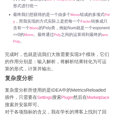
形式进行统一
最终我们想获得的是一个由多个
组成的多项式
Mono
Pol
，而我实现的方式实际上是把每一个
转换成只
y
Factor
含有一个
的Poly类，例如Num就是一个exponent
Mono
==0的
。最终通过
之间的运算得到最终的
Mono
Poly
ans
。
Poly
完成时，也就是说我们大致需要实现3个模块，它们
的作用分别是：输入解析，将解析结果转化为可运
算的形式，计算并输出。
复杂度分析
复杂度分析所使用的是IDEA中的MetricsReloaded
插件，只需要在
搜索
然后在
Settings
Plugin
Marketplace
搜索并安装即可。
对于各项指标的含义，我在学长的博客上找到了回