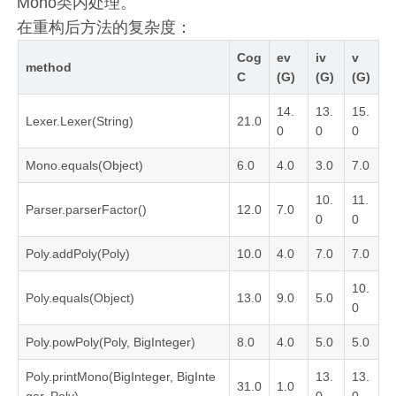
Mono类内处理。
在重构后方法的复杂度：
Cog
ev
iv
v
method
C
(G)
(G)
(G)
14.
13.
15.
Lexer.Lexer(String)
21.0
0
0
0
Mono.equals(Object)
6.0
4.0
3.0
7.0
10.
11.
Parser.parserFactor()
12.0
7.0
0
0
Poly.addPoly(Poly)
10.0
4.0
7.0
7.0
10.
Poly.equals(Object)
13.0
9.0
5.0
0
Poly.powPoly(Poly, BigInteger)
8.0
4.0
5.0
5.0
Poly.printMono(BigInteger, BigInte
13.
13.
31.0
1.0
ger, Poly)
0
0