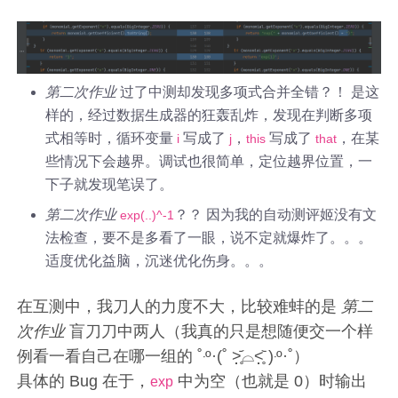
第二次作业
过了中测却发现多项式合并全错？！ 是这
样的，经过数据生成器的狂轰乱炸，发现在判断多项
式相等时，循环变量
写成了
，
写成了
，在某
i
j
this
that
些情况下会越界。调试也很简单，定位越界位置，一
下子就发现笔误了。
第二次作业
？？ 因为我的自动测评姬没有文
exp(..)^-1
法检查，要不是多看了一眼，说不定就爆炸了。。。
适度优化益脑，沉迷优化伤身。。。
在互测中，我刀人的力度不大，比较难蚌的是
第二
次作业
盲刀刀中两人（我真的只是想随便交一个样
例看一看自己在哪一组的 ˚‧º·(˚ ˃̣̣̥᷄⌓˂̣̣̥᷅ )‧º·˚）
具体的 Bug 在于，
中为空（也就是 0）时输出
exp