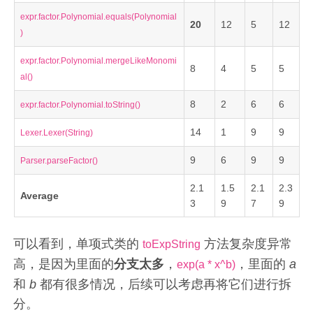
expr.factor.Polynomial.equals(Polynomial
20
12
5
12
)
expr.factor.Polynomial.mergeLikeMonomi
8
4
5
5
al()
8
2
6
6
expr.factor.Polynomial.toString()
14
1
9
9
Lexer.Lexer(String)
9
6
9
9
Parser.parseFactor()
2.1
1.5
2.1
2.3
Average
3
9
7
9
可以看到，单项式类的
方法复杂度异常
toExpString
高，是因为里面的
分支太多
，
，里面的
a
exp(a * x^b)
和
b
都有很多情况，后续可以考虑再将它们进行拆
分。