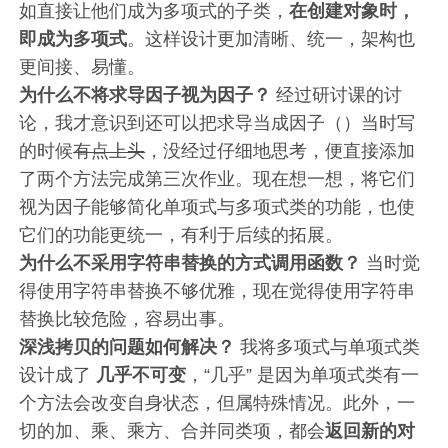
如直接让他们成为多项式的子类，
在创建对象时，
即成为多项式
。这样设计更加清晰、统一，架构也
更间接、易懂。
为什么不将求导因子视为因子？
经过研讨课的讨
论，我才意识到还可以把求导当成因子（）当时写
的时候
有点上头
，没经过仔细地思考，便直接添加
了两个方法完成第三次作业。现在想一想，将它们
视为因子能够简化单项式与多项式类的功能，也使
它们的功能更统一，有利于后续的拓展。
为什么不采用字符串替换的方式调用函数？
当时觉
得使用字符串替换不够优雅，现在觉得使用字符串
替换比较危险，容易出事。
深浅拷贝的问题如何解决？
我将多项式与单项式类
设计成了
几乎不可变
，“几乎” 是因为单项式类有一
个方法会改变自身状态，但属特殊情况。此外，一
切的加、乘、乘方、合并同类项，都会
返回新的对