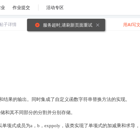
作业
作业提交
活动专区
帖子详情
用AI写
服务超时,请刷新页面重试
的读入和结果的输出。同时集成了自定义函数字符串替换方法的实现。
的存储和其不同部分的分割并分别存储。
)，所以单项式成员为a，b，exppoly，该类实现了单项式的加减乘和求导