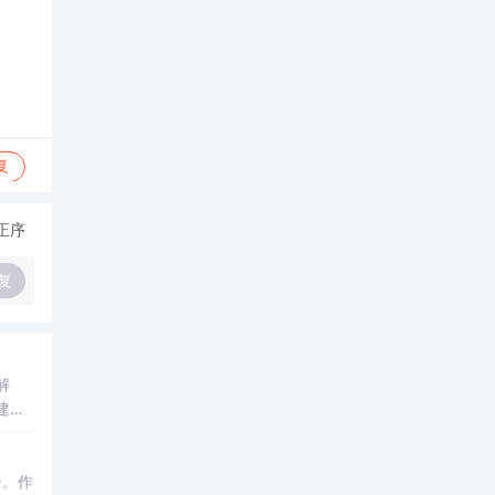
复
正序
复
解
建评
子。作