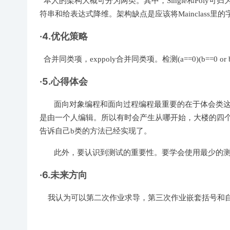
本人的架构大概可分为两类。其中，Single和Poly可归
符串和给表达式降维。架构缺点是应该将Mainclass里的字
·4.优化策略
合并同类项，exppoly合并同类项。检测(a==0)(b==0 or b==1)(
·5.心得体会
面向对象编程和面向过程编程最重要的在于体会类这个
是由一个人编辑。所以有时会产生从哪开始，大楼的四个
告诉自己b类的方法已经实现了。
此外，要认识到测试的重要性。要学会使用最少的测试
·6.未来方向
我认为可以第二次作业求导，第三次作业嵌套括号和