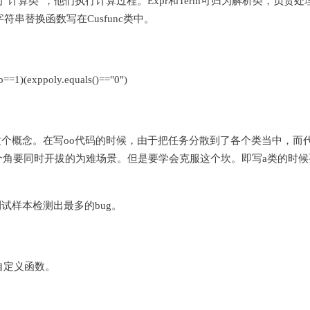
为“计算类”，他们执行计算过程。Expr和Term可归为解析类，负责处
符串替换函数写在Cusfunc类中。
exppoly.equals()=="0")
概念。在写oo代码的时候，由于把任务分散到了各个类当中，而
角要同时开拔的为难场景。但是要学会克服这个坎。即写a类的时候
样本检测出最多的bug。
自定义函数。