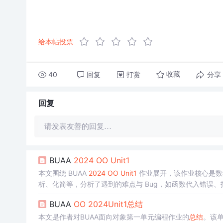
给本帖投票
40
回复
打赏
分享
收藏
回复
请发表友善的回复…
BUAA
2024
OO
Unit1
本文围绕 BUAA
2024
OO
Unit1
作业展开，该作业核心是数学
析、化简等，分析了遇到的难点与 Bug，如函数代入错误
测机检查 Bug。
BUAA
OO
2024
Unit1
总结
本文是作者对BUAA面向对象第一单元编程作业的
总结
。该