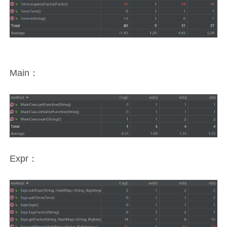
Main：
Expr：