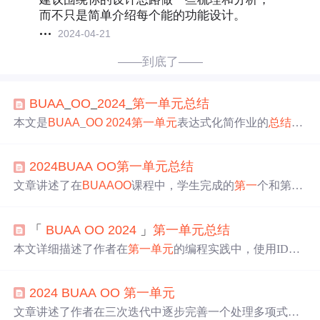
而不只是简单介绍每个能的功能设计。
2024-04-21
——到底了——
BUAA
_
OO
_
2024
_
第一
单元
总结
本文是
BUAA
_
OO
2024
第一
单元
表达式化简作业的
总结
。
作者分享了三次作业的任务、思路、优化、Bug等情况，
还介绍了自动化评测机搭建与优化。通过作业，作者领悟
2024
BUAA
OO
第一
单元
总结
了面向对象思想，代码践行了SOLID原则，但也存在架构
和优化算法待改进的问题。
文章讲述了在
BUAA
OO
课程中，学生完成的
第一
个和第二
次作业，涉及解析单变量表达式、构建表达式树、处理括
号、幂函数、自定义函数和指数函数，以及后续的求导计
「
BUAA
OO
2024
」
第一
单元
总结
算。作业内容包括Lexer和Parser类的设计，多项式计算的
实现，以及优化性能的方法和心得
本文详细描述了作者在
第一
单元
的编程实践中，使用IDEA
的插件进行复杂度分析和代码规模管理，通过UML类图设
计表达式解析系统，包括处理幂函数、常数、自定义函
2024
BUAA
OO
第一
单元
数、指数函数和求导操作。文章强调了面向对象设计的重
要性及复杂度控制，指出良好的设计对后续编码的便利
文章讲述了作者在三次迭代中逐步完善一个处理多项式表