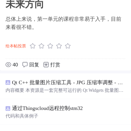
未来方向
总体上来说，第一单元的课程非常易于入手，目前
来看很不错。
给本帖投票
40
回复
打赏
Qt C++ 批量图片压缩工具 - JPG 压缩率调整 - 批量修改分辨率 - 本地图片批处理（源码）
内容概要 本资源是一套完整可运行的 Qt Widgets 批量图片
压缩桌面工具源码，基于 Qt5/C++ 从零开发，专为初学者
设计，分步实现图片批量处理全套功能。工具支持多选单
通过Thingscloud远程控制stm32
张图片、直接读取整个文件夹内所有 JPG/PNG 图像，可自
定义输出图片分辨率、调节 JPG0~100 区间压缩质量，自
代码和具体例子
带锁定宽高比防拉伸变形功能；批量处理完成后自动统计
每张图片压缩前后文件体积，计算整体压缩缩小比例，直