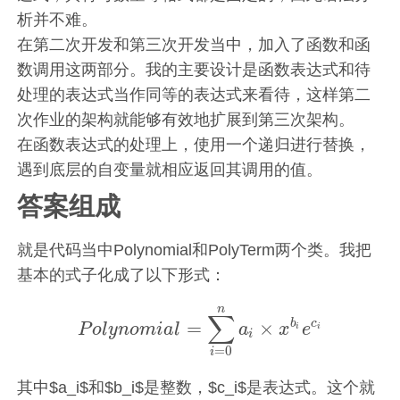
析并不难。
在第二次开发和第三次开发当中，加入了函数和函
数调用这两部分。我的主要设计是函数表达式和待
处理的表达式当作同等的表达式来看待，这样第二
次作业的架构就能够有效地扩展到第三次架构。
在函数表达式的处理上，使用一个递归进行替换，
遇到底层的自变量就相应返回其调用的值。
答案组成
就是代码当中Polynomial和PolyTerm两个类。我把
基本的式子化成了以下形式：
n
∑
b
c
=
×
P
o
l
y
n
o
m
i
a
l
a
x
e
P
o
l
y
n
o
m
i
a
l
=
∑
i
=
0
n
a
i
×
x
b
i
e
c
i
i
i
i
=
0
i
其中$a_i$和$b_i$是整数，$c_i$是表达式。这个就