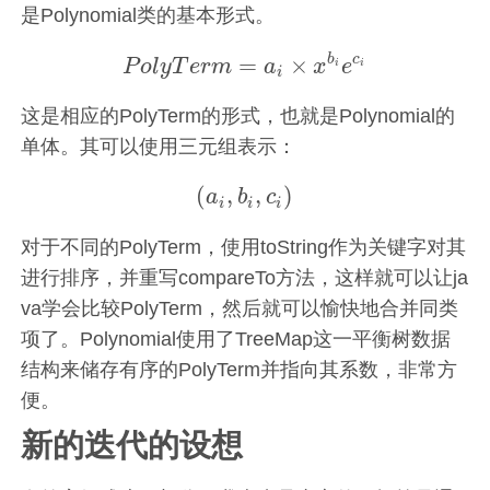
是Polynomial类的基本形式。
b
c
=
×
P
o
l
y
T
e
r
m
a
x
e
P
o
l
y
T
e
r
m
=
a
i
×
x
b
i
e
c
i
i
i
i
这是相应的PolyTerm的形式，也就是Polynomial的
单体。其可以使用三元组表示：
(
,
,
)
a
b
c
(
a
i
,
b
i
,
c
i
)
i
i
i
对于不同的PolyTerm，使用toString作为关键字对其
进行排序，并重写compareTo方法，这样就可以让ja
va学会比较PolyTerm，然后就可以愉快地合并同类
项了。Polynomial使用了TreeMap这一平衡树数据
结构来储存有序的PolyTerm并指向其系数，非常方
便。
新的迭代的设想