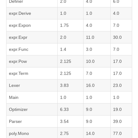
Definer
2.0
4.0
6.0
expr.Derive
1.0
1.0
4.0
expr.Expon
1.75
4.0
7.0
expr.Expr
2.0
11.0
30.0
expr.Func
1.4
3.0
7.0
expr.Pow
2.125
10.0
17.0
expr.Term
2.125
7.0
17.0
Lexer
3.83
16.0
23.0
Main
1.0
1.0
1.0
Optimizer
6.33
9.0
19.0
Parser
3.54
9.0
39.0
poly.Mono
2.75
14.0
77.0