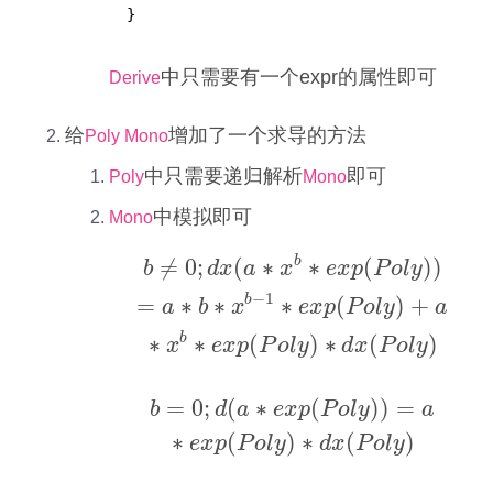
 }
中只需要有一个expr的属性即可
Derive
给
增加了一个求导的方法
Poly Mono
中只需要递归解析
即可
Poly
Mono
中模拟即可
Mono
b
≠
0
;
(
∗
∗
(
)
)
b
d
x
a
x
e
x
p
P
o
l
y
−
1
b
=
∗
∗
∗
(
)
+
a
b
x
e
x
p
P
o
l
y
a
b
∗
∗
(
)
∗
(
)
x
e
x
p
P
o
l
y
d
x
P
o
l
y
b
≠
0
;
d
x
(
a
∗
x
b
∗
e
x
p
(
P
o
l
y
)
)
=
a
∗
b
∗
x
b
−
1
=
0
;
(
∗
(
)
)
=
b
d
a
e
x
p
P
o
l
y
a
∗
(
)
∗
(
)
e
x
p
P
o
l
y
d
x
P
o
l
y