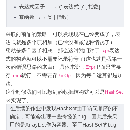
表达式因子 →→ '(' 表达式 ')' [ 指数]
幂函数 →→ 'x' [ 指数]
采取向前靠的策略，可以发现现在已经变成了，表
达式就是多个项相加（已经没有减这种情况了），
项就是多个因子相乘，那么这时我们对于
表达
Expr
式的构造就可以不需要记录符号了(这也就是我第一
次的错误思路的来由)，具体来说，
里面只需要
Expr
存
就行，不需要存
，因为每个运算都是加
Term
BinOp
法。
这个时候我们可以想到的数据结构就可以是
HashSet
来实现了。
在后续的作业中发现HashSet由于访问顺序的不
确定，可能会出现一些奇怪的bug，因此后来采
用的是ArrayList作为容器。至于HashSet的bug