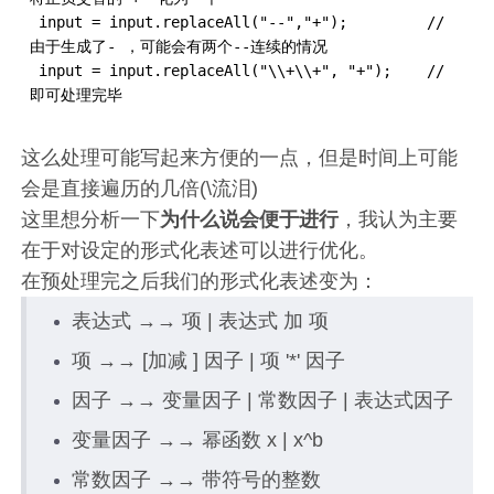
 input = input.replaceAll("--","+");         // 
由于生成了- ，可能会有两个--连续的情况

 input = input.replaceAll("\\+\\+", "+");    // 
即可处理完毕
这么处理可能写起来方便的一点，但是时间上可能
会是直接遍历的几倍(\流泪)
这里想分析一下
为什么说会便于进行
，我认为主要
在于对设定的形式化表述可以进行优化。
在预处理完之后我们的形式化表述变为：
表达式 →→ 项 | 表达式 加 项
项 →→ [加减 ] 因子 | 项 '*' 因子
因子 →→ 变量因子 | 常数因子 | 表达式因子
变量因子 →→ 幂函数 x | x^b
常数因子 →→ 带符号的整数