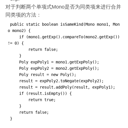
对于判断两个单项式Mono是否为同类项来进行合并
同类项的方法：
 public static boolean isSameKind(Mono mono1, Mon
o mono2) {

     if (mono1.getExp().compareTo(mono2.getExp()) 
!= 0) {

         return false;

     }

     Poly expPoly1 = mono1.getExpPoly();

     Poly expPoly2 = mono2.getExpPoly();

     Poly result = new Poly();

     result = expPoly2.toNegate(expPoly2);

     result = result.addPoly(result, expPoly1);

     if (result.isEmpty()) {

         return true;

     }

     return false;

 }