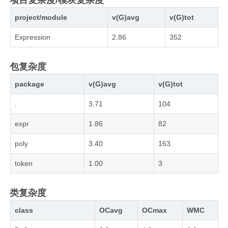
项目复杂度/模块复杂度
project/module
v(G)avg
v(G)tot
Expression
2.86
352
包复杂度
package
v(G)avg
v(G)tot
.
3.71
104
expr
1.86
82
poly
3.40
163
token
1.00
3
类复杂度
class
OCavg
OCmax
WMC