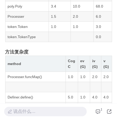
poly.Poly
3.4
10.0
68.0
Processer
1.5
2.0
6.0
token.Token
1.0
1.0
3.0
token.TokenType
0.0
方法复杂度
Cog
ev
iv
v
method
C
(G)
(G)
(G)
Processer.funcMap()
1.0
1.0
2.0
2.0
Definer.define()
5.0
1.0
4.0
4.0
1
说点什么…