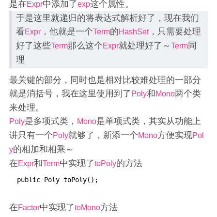
是在
中添加了
这个属性。
Expr
exp
于是这里就递归的将表达式解析好了，现在我们
看
，他就是一个
的
，只需要处理
Expr
Term
HashSet
好了这些
那么这个
就处理好了～
同
Term
Expr
Term
理
最关键的部分，同时也是相对比较难处理的一部分
就是消括号，我在这里使用到了
和
两个类
Poly
Mono
来处理。
是多项式类，
是单项式类，其实从功能上
Poly
Mono
讲只有一个
就够了，新添一个
方便实现
Poly
Mono
Pol
的相加和相乘～
y
在
和
中实现了
的方法
Expr
Term
toPoly
 public Poly toPoly();
在
中实现了
方法
Factor
toMono