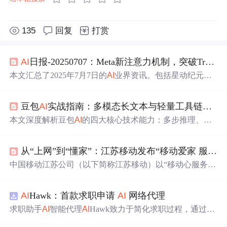
135
回复
打赏
AI
日报-20250707：Meta新注意力机制，突破Transformer性能；Open
本文汇总了2025年7月7日的
AI
业界资讯。包括星动纪元获
融资，人形机器人技术突破；中国团队开源
AI
记忆操作系
统；Meta新注意力机制突破Transformer性能；Open
AI
官
宣
豆包
AI
实战指南：多模态长文本与轻量工具链深度解析
GPT - 5将融合推理与多模态等，涵盖模型发布、融资、技
术应用等多方面内容。
本文深度解析豆包
AI
的四大核心技术能力：多步推理、长
文档理解（支持50页PDF结构化解析）、跨模态协同（图
像+OCR+知识关联）及轻量级Agent工具链（
灵犀
框
从“上网”到“懂家”：江苏移动发布“移动爱家 服务到家”，让家更有
架）。重点介绍其底层技术栈——云雀大模型（中文长尾
场景优化）、千寻多模态引擎（端到端图文理解）和
灵犀
中国移动江苏公司（以下简称江苏移动）以“移动心服务，
工作流框架（意图识别→任务拆解→原子工具调用）。内
爱家新体验”为主题，正式推出全新升级的“移动爱家 服务
容涵盖实操配置、高频场景应用、性能优化与幻觉防控，
到家”服务体系，将原来“装宽带、通网络”的服务，升级为
面向普通职场人提供开箱即用的生产力解决方案。
AI
Hawk：首款求职申请
AI
网络代理
“全场景智慧生活服务”，为家庭数字生活提供更智能的
产
品
、更专业的交付、更用心的服务。升级后的服务内容包
求职助手
AI
智能代理
AI
Hawk致力于简化求职过程，通过自
括网络服务到家、电视服务到家、
AI
服务到家、安全服务
动化职位申请流程。借助人工智能，它能够帮助用户以定