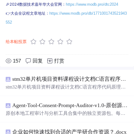
🎉2024数据技术嘉年华大会官网：
https://www.modb.pro/dtc2024
👉大会全议程文章地址：
https://www.modb.pro/db/1771001743521943
552
给本帖投票
157
回复
打赏
stm32单片机项目资料课程设计文档C语言程序代码原理图电路PCB实例五种PWM反馈控制模式研究
stm32单片机项目资料课程设计文档C语言程序代码原理图
电路PCB实例五种PWM反馈控制模式研究
Agent-Tool-Consent-Prompt-Auditor-v1.0-原创源码与文档.zip
原创本地工程审计与分析工具合集中的独立资源包。每个
ZIP包含完整源码、3项自动化测试、可复现合成示例、离
线HTML、JSON与SVG报告、1080×720真实运行效果图、
企业如何快速找到合适的产学研合作资源？.docx
README、运行说明、功能清单、MIT License及原创与授