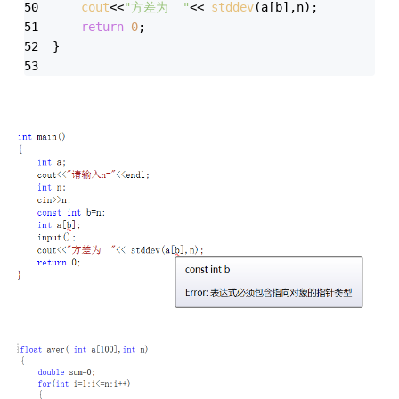
cout
<<
"方差为  "
<< 
stddev
(a[b],n);
return
0
;
}