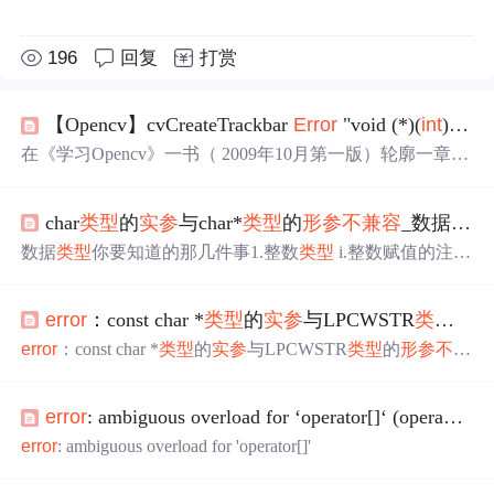
196
回复
打赏
【Opencv】cvCreateTrackbar
Error
"void (*)(
int
)"
类
在《学习Opencv》一书（ 2009年10月第一版）轮廓一章
（p269.）中，按实例代码运行会产生
类型
错误：
Error
"vo
id (*)(
int
)"
类型
的
实参
与"
int
"
类型
的
形参
不兼容
。 原因可能
char
类型
的
实参
与char*
类型
的
形参
不兼容
_数据
类型
是我们现在常用的opencv2库函数对opencv中的cvCreateTrac
kbar函数做了小的修
改
，因此我们将回调函数放在了一个
数据
类型
你要知道的那几件事1.整数
类型
i.整数赋值的注意
错误的参数位置上。 将cvCreateTra
事项- 在java中默认的整数
类型
都是
int
类型
，当一个数的大
小超过了
int
的范围并想赋值给long
类型
的时候，需要在这
error
：const char *
类型
的
实参
与LPCWSTR
类型
的
个整数后面加L或l。- 在java中给byte和short赋值时，只要
整数没有超过byte和short的范围就可以正常赋值。 - 如果碰
error
：const char *
类型
的
实参
与LPCWSTR
类型
的
形参
不兼
到了比long还大的数据
类型
可以用big
int
eger。 ii.整数赋值
容
方式 二进制赋...
error
: ambiguous overload for ‘operator[]‘ (operand types are ‘CXmlNode‘ and ‘
error
: ambiguous overload for 'operator[]'