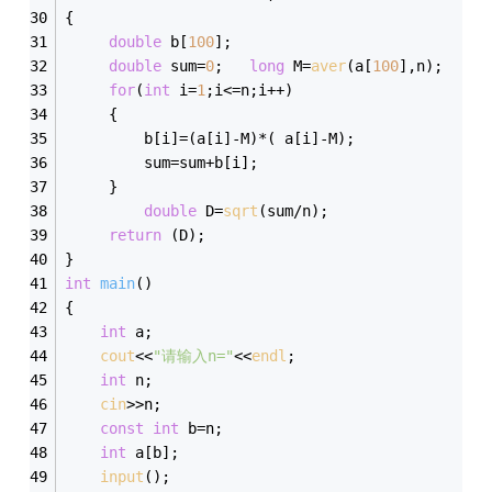
{
double
 b[
100
];
double
 sum=
0
;	 
long
 M=
aver
(a[
100
],n);
for
(
int
 i=
1
;i<=n;i++)
	 {
		 b[i]=(a[i]-M)*( a[i]-M);
		 sum=sum+b[i];
	 }
double
 D=
sqrt
(sum/n);
return
 (D);
}
int
main
()
{
int
 a;
cout
<<
"请输入n="
<<
endl
;
int
 n;
cin
>>n;
const
int
 b=n;
int
 a[b];
input
();