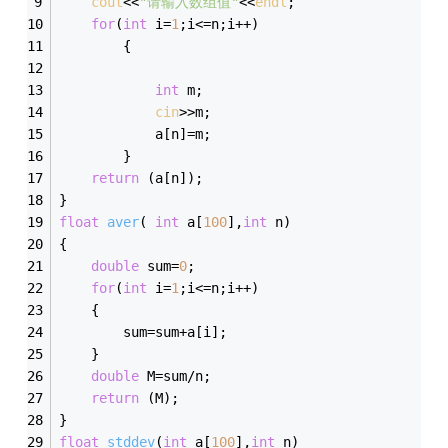
cout
<<
"请输入数组值"
<<
endl
;
for
(
int
 i=
1
;i<=n;i++)
		{
int
 m;
cin
>>m;
			a[n]=m;
		}
return
 (a[n]);
}
float
aver
( 
int
 a[
100
],
int
 n)
{
double
 sum=
0
;
for
(
int
 i=
1
;i<=n;i++)
	{
		sum=sum+a[i];
	}
double
 M=sum/n;
return
 (M);
}
float
stddev
(
int
 a[
100
],
int
 n)