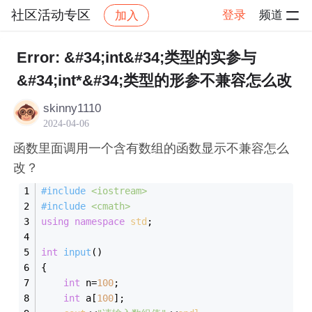
社区活动专区
登录
频道
加入
帖子详情
社区
社区活动专区
Error: &#34;int&#34;类型的实参与
&#34;int*&#34;类型的形参不兼容怎么改
skinny1110
2024-04-06
函数里面调用一个含有数组的函数显示不兼容怎么
改？
#
include
<iostream>
#
include
<cmath>
using
namespace
std
;
int
input
()
{
int
 n=
100
;
int
 a[
100
];