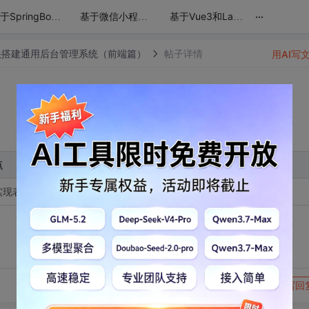
...
基于SpringBoot+Mybatis从头搭建通用管理系统(后端篇)
基于微信小程序原生开发从头实现小程序常见功能（基础篇）
基于Vue3和Layui从头搭建通用后台管理系统（前端篇）
i从头搭建通用后台管理系统（前端篇）
帖子详情
用AI写
点
实现表格数据的单行删除及多行删除功能。
转发到动态
举报
写回