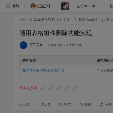
导航
基于VUE3和ElementPlus从头搭建通后台管理系统(前端篇)
社区
军军君的课程社区_NO_1
基于Vue3和Layu
通用表格组件删除功能实现
2024-04-13 23:21:43
军军君01
课时名称
课时知识
通用表格组件删除功能实现
本节讲解
给本帖投票
60
回复
打赏
分享
收藏