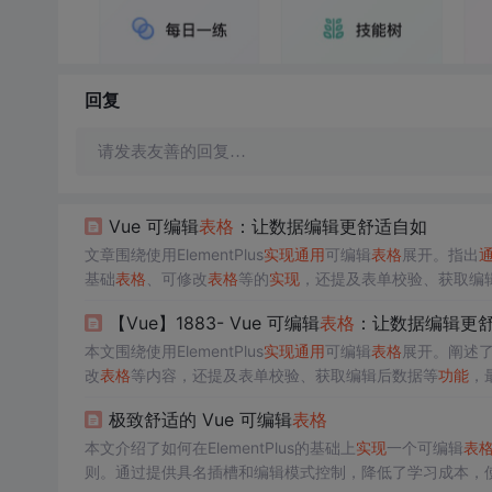
回复
请发表友善的回复…
Vue 可编辑
表格
：让数据编辑更舒适自如
文章围绕使用ElementPlus
实现
通用
可编辑
表格
展开。指出
基础
表格
、可修改
表格
等的
实现
，还提及表单校验、获取编
【Vue】1883- Vue 可编辑
表格
：让数据编辑更
本文围绕使用ElementPlus
实现
通用
可编辑
表格
展开。阐述
改
表格
等内容，还提及表单校验、获取编辑后数据等
功能
，
极致舒适的 Vue 可编辑
表格
本文介绍了如何在ElementPlus的基础上
实现
一个可编辑
表
则。通过提供具名插槽和编辑模式控制，降低了学习成本，