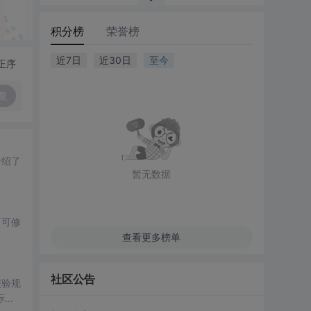
积分榜
荣誉榜
近7日
近30日
至今
正序
复
介绍了
暂无数据
、可修
查看更多榜单
社区公告
校验规
际操