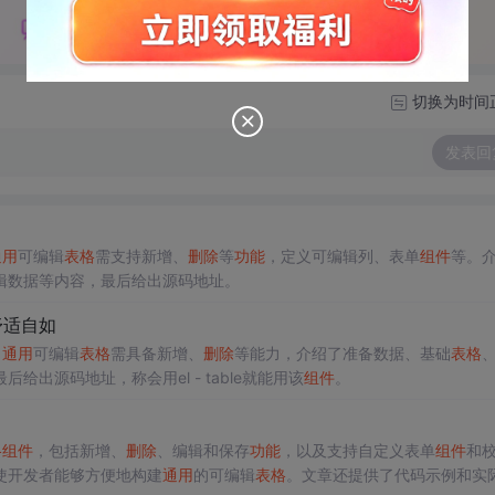
切换为时间
发表回
通用
可编辑
表格
需支持新增、
删除
等
功能
，定义可编辑列、表单
组件
等。
辑数据等内容，最后给出源码地址。
舒适自如
了
通用
可编辑
表格
需具备新增、
删除
等能力，介绍了准备数据、基础
表格
最后给出源码地址，称会用el - table就能用该
组件
。
格
组件
，包括新增、
删除
、编辑和保存
功能
，以及支持自定义表单
组件
和
使开发者能够方便地构建
通用
的可编辑
表格
。文章还提供了代码示例和实