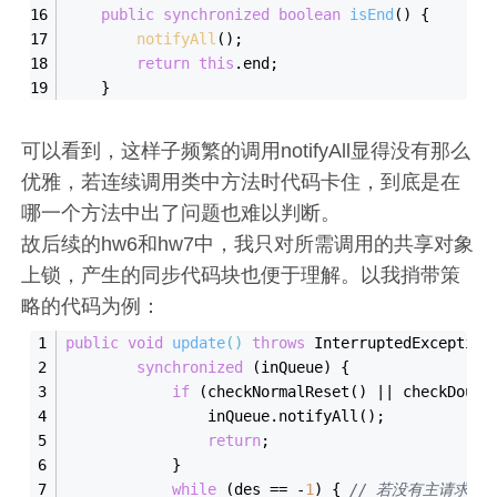
public
synchronized
boolean
isEnd
()
{
notifyAll
();
return
this
.end;
    }
可以看到，这样子频繁的调用notifyAll显得没有那么
优雅，若连续调用类中方法时代码卡住，到底是在
哪一个方法中出了问题也难以判断。
故后续的hw6和hw7中，我只对所需调用的共享对象
上锁，产生的同步代码块也便于理解。以我捎带策
略的代码为例：
public
void
update
()
throws
 InterruptedException
synchronized
 (inQueue) {
if
 (check
NormalReset()
 || 
check
Doubl
                inQueue.notify
All()
;
return
;
            }
while
 (des
 == 
-
1
) { 
// 若没有主请求，