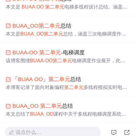
本文是
BUAA
OO
第二
单元
电梯多线程设计总结。涵盖架
构设计与线程协作，采用生产者 - 消费者模式，分析调度
策略；介绍锁、同步块与线程安全，包括物理锁和逻辑
BUAA
_
OO
第二
单元
总结
锁；分析调度策略漏洞和线程安全问题及解决办法；最后
分享线程安全和层次化设计的心得体会。
本文是
BUAA
_
OO
第二
单元
总结，涵盖三次电梯调度作
业。介绍了各次作业的题目概况、架构设计、UML图、运
行策略及锁的选择等。分析了稳定内容如生产者消费者模
BUAA
-
OO
第二
单元
-电梯调度
式和整体流程，也提及易变的请求类型和电梯结构。还分
享了线程安全和层次化设计的心得体会。
该博客围绕
BUAA
-
OO
第二
单元
电梯调度作业展开，此
单
元
聚焦多线程编程。作业要求模拟大楼电梯运行，需解决
线程安全问题并设计分配策略。作者分析了三次作业，涉
「
BUAA
OO
」
第二
单元
总结
及生产者 - 消费者模型、多种分配策略、双轿厢电梯改造
等，还提及BUG修复和心得体会。
本博客记录了面向对象编程
第二
单元
多线程模拟实时电梯
系统的学习过程。包括三次迭代作业的设计架构、程序结
构分析，涉及同步块与锁的使用、程序bug及debug方法。
BUAA
_
OO
第二
单元
总结
作者还分享了线程安全和层次化设计的心得体会，强调了
多线程编程核心及层次化设计对大型项目的重要性。
本文总结了
BUAA
_
OO
课程中关于多线程电梯调度系统的
设计与实现，涵盖单部多线程傻瓜调度、单部多线程可捎
带调度及多部多线程智能调度三个阶段，详细分析了类
说点什么…
图、代码结构、设计原则、测试技术及性能优化。