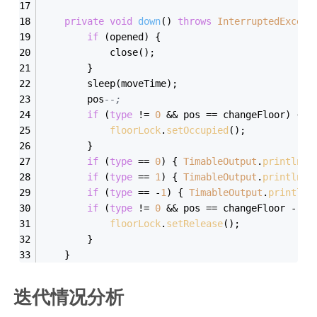
private
void
down
()
throws
InterruptedExcept
if
 (opened) {
            close();
        }
        sleep(moveTime);
        pos
--;
if
 (
type
 != 
0
 && pos == changeFloor) {
floorLock
.
setOccupied
();
        }
if
 (
type
 == 
0
) { 
TimableOutput
.
println
(
"
if
 (
type
 == 
1
) { 
TimableOutput
.
println
(
"
if
 (
type
 == -
1
) { 
TimableOutput
.
println
(
if
 (
type
 != 
0
 && pos == changeFloor - 
1
)
floorLock
.
setRelease
();
        }
    }
迭代情况分析