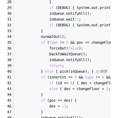
                }
if
 (DEBUG) { 
System
.
out.println(
                inQueue.notify
All()
;
                inQueue.wait
()
;
if
 (DEBUG) { 
System
.
out.println(
            }
            normal
Out()
;
if
 (
type
 != 
0
 && 
pos
 == 
changeFloor
 
                force
Out(
false
)
;
                back
ToWaitQueue()
;
                inQueue.notify
All()
;
return
;
            } 
else
 { pick(inQueue); } 
//捎带
if
 (innerCnt
 == 
0
 && 
type
 != 
0
 && 
po
if
 (id <= 
6
) { des = changeFloor
else
 { des = changeFloor + 
1
; }
            }
if
 (pos
 == 
des) {
                des = -
1
;
            }
            inQueue.notify
All()
;