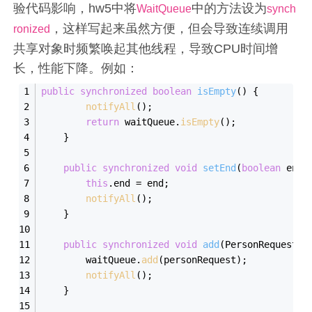
验代码影响，hw5中将
中的方法设为
WaitQueue
synch
，这样写起来虽然方便，但会导致连续调用
ronized
共享对象时频繁唤起其他线程，导致CPU时间增
长，性能下降。例如：
public
synchronized
boolean
isEmpty
()
{
notifyAll
();
return
 waitQueue.
isEmpty
();
    }
public
synchronized
void
setEnd
(
boolean
 end)
this
.end = end;
notifyAll
();
    }
public
synchronized
void
add
(PersonRequest p
        waitQueue.
add
(personRequest);
notifyAll
();
    }