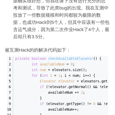
据确实很好想，但我在课下没有进行充分的思
考和测试，导致了此类bug的出现。我在互测中
投放了一些数据规模和时间都较为极限的数
据，也成功Hack到5个人，但其中应该有一些包
含运气成分，因为第二次作业Hack了4个人，最
后却只有3.5分。
被互测Hack的的解决代码如下：
private
boolean
checkAvailableElevator
()
{
int
availableNum
=
0
;
int
num
=
 elevators.size();
for
 (
int
i
=
1
; i < num; i++) {
Elevator
elevator
=
 elevators.get(i)
if
 (!elevator.getNormal() && !elevat
                availableNum += 
2
;
            }
if
 (elevator.getType() != 
0
 && !elev
                availableNum++;
            }