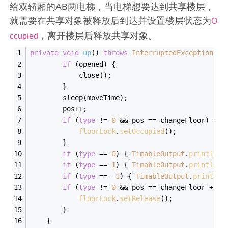
给双轿厢的AB两电梯，当电梯想要达到共享楼层，
就需要在共享对象被释放后到达并设置楼层状态为
O
，离开楼层后释放共享对象。
ccupied
private
void
up
()
throws
InterruptedException
{
if
 (opened) {
            close();
        }
        sleep(moveTime);
        pos++;
if
 (
type
 != 
0
 && pos == changeFloor) {
floorLock
.
setOccupied
();
        }
if
 (
type
 == 
0
) { 
TimableOutput
.
println
(
"
if
 (
type
 == 
1
) { 
TimableOutput
.
println
(
"
if
 (
type
 == -
1
) { 
TimableOutput
.
println
(
if
 (
type
 != 
0
 && pos == changeFloor + 
1
)
floorLock
.
setRelease
();
        }
    }