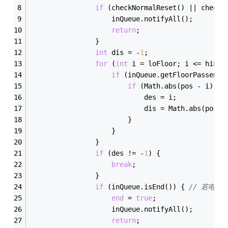
if
 (check
NormalReset()
 || 
check
D
                    inQueue.notify
All()
;
return
;
                }
int
 dis = -
1
;
for
 (
int
 i = loFloor; i <= hiFlo
if
 (inQueue.get
FloorPassenge
if
 (
Math
.
abs(pos - i) > 
                            des = i;
                            dis = 
Math
.
abs(pos -
                        }
                    }
                }
if
 (des != -
1
) {
break
;
                }
if
 (inQueue.is
End()
) { 
// 若电
end
 = 
true
;
                    inQueue.notify
All()
;
return
;