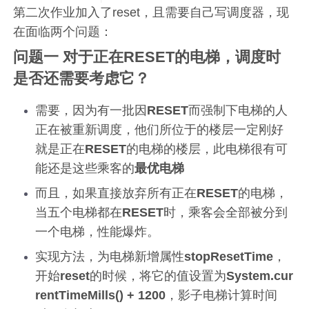
第二次作业加入了reset，且需要自己写调度器，现
在面临两个问题：
问题一 对于正在
RESET
的电梯，调度时
是否还需要考虑它？
需要，因为有一批因
RESET
而强制下电梯的人
正在被重新调度，他们所位于的楼层一定刚好
就是正在
RESET
的电梯的楼层，此电梯很有可
能还是这些乘客的
最优电梯
而且，如果直接放弃所有正在
RESET
的电梯，
当五个电梯都在
RESET
时，乘客会全部被分到
一个电梯，性能爆炸。
实现方法，为电梯新增属性
stopResetTime
，
开始
reset
的时候，将它的值设置为
System.cur
rentTimeMills() + 1200
，影子电梯计算时间