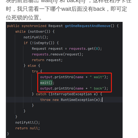
块的前后输出“wait{n}”和“back{n}”，这样在程序卡住
时，我只需看一下哪个wait后面没有back，即可定
位死锁的位置。