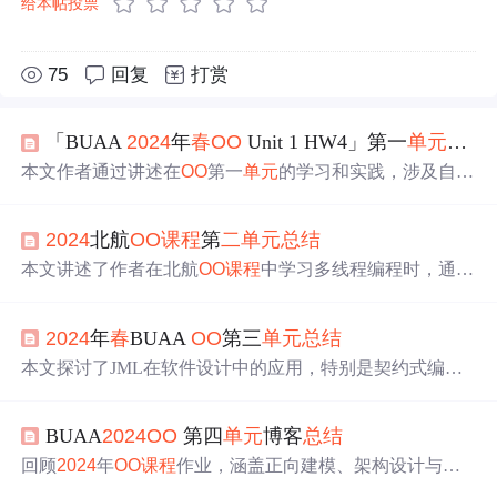
给本帖投票
75
回复
打赏
「BUAA
2024
年
春
OO
Unit 1 HW4」第一
单元
总结
本文作者通过讲述在
OO
第一
单元
的学习和实践，涉及自我
检讨、架构设计、复杂度分析、Bug解决策略、优化技巧
以及心得体会，展示了递归下降思想的应用和架构优化的
2024
北航
OO
课程
第
二
单元
总结
重要性。
本文讲述了作者在北航
OO
课程
中学习多线程编程时，通过
模拟电梯系统，理解并应用了生产者-消费者模式、线程同
步、不同策略的设计。文章详细描述了作业过程中的思
2024
年
春
BUAA
OO
第三
单元
总结
路、类结构、同步控制和遇到的问题，强调了线程安全在
多线程编程中的重要性。
本文探讨了JML在软件设计中的应用，特别是契约式编程
思想，涉及
单元
测试、黑盒与白盒测试方法，以及如何通
过层次化设计和架构优化来提高性能。作者还分享了在面
BUAA
2024
OO
第四
单元
博客
总结
向对象
课程
中的学习心得和体会到的
OO
原则实践。
回顾
2024
年
OO
课程
作业，涵盖正向建模、架构设计与测
试思维的演进。从无到有的架构设计，逐步掌握面向对象