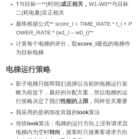
T与目标一**(时间)
成正相关，
W1-W0**与目标
二(耗电量)呈正相关
最终根据公式** score_i = TIME_RATE * t_i + P
OWER_RATE * (w1_i – w0_i)**
计算每个电梯的评分，取
score_i
最低的电梯作
为目标电梯
电梯运行策略
影子电梯只能帮我们选择以当前的电梯运行策
略为前提下，最好的分配方案，所以电梯的运
行策略决定了我们
性能的上限
，同样至关重要
我采用的是稍加改良版的
look
算法
传统
look
算法：电梯的运行方向上没有请求且
电梯内为空时
转向
，接客时只接乘客请求方向