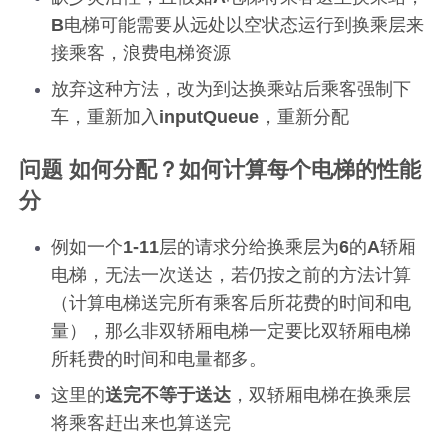
B
电梯可能需要从远处以空状态运行到换乘层来
接乘客，浪费电梯资源
放弃这种方法，改为到达换乘站后乘客强制下
车，重新加入
inputQueue
，重新分配
问题 如何分配？如何计算每个电梯的性能
分
例如一个
1-11
层的请求分给换乘层为
6
的
A
轿厢
电梯，无法一次送达，若仍按之前的方法计算
（计算电梯送完所有乘客后所花费的时间和电
量），那么非双轿厢电梯一定要比双轿厢电梯
所耗费的时间和电量都多。
这里的
送完不等于送达
，双轿厢电梯在换乘层
将乘客赶出来也算送完