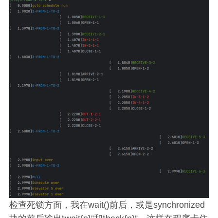
检查死锁方面，我在wait()前后，或是synchronized