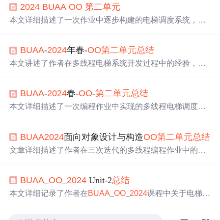
2024
BUAA
OO
第二
单元
本文详细描述了一次作业中逐步构建的电梯调度系统，包
括整体架构、l
oo
k算法、乘客分配策略，以及处理reset和D
oubleCarResetRequest的机制。文章强调了线程安全和层次
BUAA
-
2024
年春-
OO
第二
单元
总结
化设计的重要性，以及作者在实践中遇到的问题和解决方
案。,
本文讲述了作者在多线程电梯系统开发过程中的经验，包
括同步块的设置、锁选择的重要性，调度器的设计策略，
UML协作图的应用，以及如何处理双轿厢电梯的碰撞问题
BUAA
-
2024
春-
OO
-
第二
单元
总结
和多线程调试方法。重点强调了线程安全和并发编程的挑
战与心得。
本文详细描述了一次编程作业中实现的多线程电梯调度系
统，涉及UML类图、线程协作、共享对象同步、调度算法
（评分制）以及处理doubleReset请求的复杂逻辑。作者强
BUAA
2024
面向对象设计与构造
OO
第二
单元
总结
调了线程安全和代码层次化设计的重要性。,
文章详细描述了作者在三次迭代的多线程编程作业中的学
习过程，涉及线程安全、同步控制、电梯调度算法优化，
以及对线程安全和层次化设计的心得体会。作者通过实际
BUAA
_
OO
_
2024
Unit-2
总结
操作和bug分析，分享了从初识多线程的困惑到理解核心概
念和解决实际问题的历程。
本文详细记录了作者在
BUAA
_
OO
_
2024
课程中关于电梯系
统的设计、UML类图、线程同步与安全、多电梯调度策
略、Reset和DoubleCarReset处理、死锁分析及心得体会。