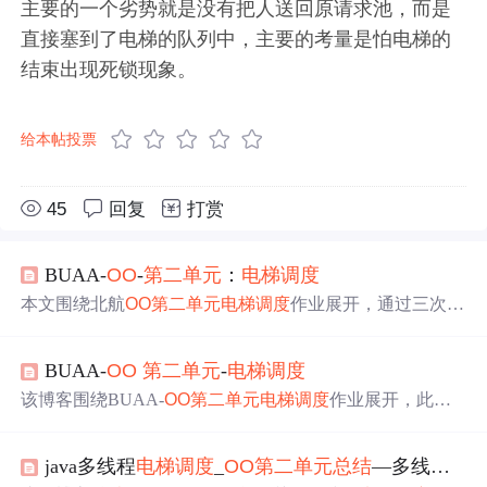
主要的一个劣势就是没有把人送回原请求池，而是
直接塞到了电梯的队列中，主要的考量是怕电梯的
结束出现死锁现象。
给本帖投票
45
回复
打赏
BUAA-
OO
-
第二
单元
：
电梯
调度
本文围绕北航
OO
第二
单元
电梯
调度
作业展开，通过三次迭
代开发，模拟多线程实时
电梯
系统。介绍了各次作业的功
能、难点、UML类图、
调度
策略等，分析了同步块设置、
BUAA-
OO
第二
单元
-
电梯
调度
锁的选择及出现的Bugs。还提及评测机搭建和心得体会，
强调线程安全和层次化设计的重要性。
该博客围绕BUAA-
OO
第二
单元
电梯
调度
作业展开，此
单
元
聚焦多线程编程。作业要求模拟大楼
电梯
运行，需解决
线程安全问题并设计分配策略。作者分析了三次作业，涉
java多线程
电梯
调度
_
OO
第二
单元
总结
—多线程
电
及生产者 - 消费者模型、多种分配策略、双轿厢
电梯
改造