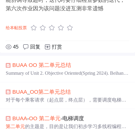
第六次作业因为该问题没进互测非常遗憾
给本帖投票
45
回复
打赏
BUAA
OO
第二
单元
总结
Summary of Unit 2. Objective Oriented(Spring 2024). Beihang
University.
BUAA
_
OO
第二
单元
总结
对于每个乘客请求（起点层，终点层），需要调度电梯将
其完成，并将必要的运行信息通过输出接口进行输出。具
体而言，你需要控制电梯上下行，开关门的动作以及控制
BUAA
-
OO
第二
单元
-电梯调度
乘客进出电梯来将乘客从起点层运送到终点层。在本次作
业中，每个乘客请求均指定了一部电梯负责接送该乘客。
第二
单元
的主题是，目的是让我们初步学习多线程编程，
你需要调度指定的电梯来接送对应乘客。
解决和。这一
单元
中的作业都与有关。要求模拟一座大楼