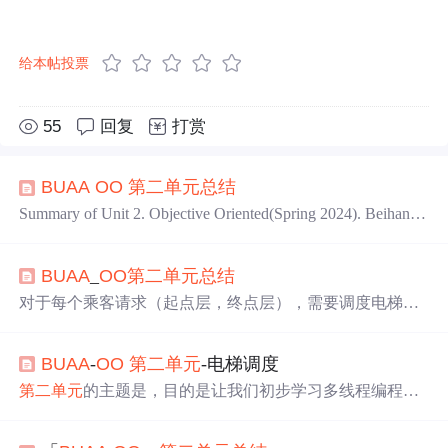
给本帖投票
55
回复
打赏
BUAA
OO
第二
单元
总结
Summary of Unit 2. Objective Oriented(Spring 2024). Beihang
University.
BUAA
_
OO
第二
单元
总结
对于每个乘客请求（起点层，终点层），需要调度电梯将
其完成，并将必要的运行信息通过输出接口进行输出。具
体而言，你需要控制电梯上下行，开关门的动作以及控制
BUAA
-
OO
第二
单元
-电梯调度
乘客进出电梯来将乘客从起点层运送到终点层。在本次作
业中，每个乘客请求均指定了一部电梯负责接送该乘客。
第二
单元
的主题是，目的是让我们初步学习多线程编程，
你需要调度指定的电梯来接送对应乘客。
解决和。这一
单元
中的作业都与有关。要求模拟一座大楼
中的电梯运行问题，在模拟的过程中，要适当运用加锁来