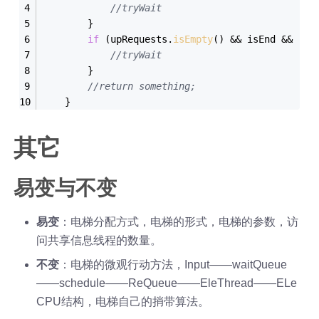
//tryWait
        }
if
 (upRequests.
isEmpty
() && isEnd && (nu
//tryWait
        }
//return something;
    }
其它
易变与不变
易变
：电梯分配方式，电梯的形式，电梯的参数，访
问共享信息线程的数量。
不变
：电梯的微观行动方法，Input——waitQueue
——schedule——ReQueue——EleThread——ELe
CPU结构，电梯自己的捎带算法。