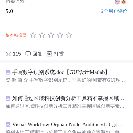
内容评分
5.0
2个用户评价
给本帖投票
115
回复
打赏
手写数字识别系统.doc【GUI设计Matlab】
资 源 简 介 手写数字识别系统，非常好的啊!带有GUI界
面，使用方便! 详 情 说 明 用这个手写数字识别系统，你可
以轻松地识别手写数字。这个系统不仅功能强大，而且还
如何通过区域科技创新分析工具精准掌握区域创新要素分布与产业链融合现状？.docx
带有直观的图形用户界面（GUI），非常容易使用。你只
需要将手写数字输入系统，它将立即给出准确的识别结
如何通过区域科技创新分析工具精准掌握区域创新要素分
果。这个系统可以在各种场景中使用，无论是学校、工作
布与产业链融合现状？
还是日常生活，都能为你提供快速和准确的识别服务。它
是一个非常方便和实用的工具，你一定会喜欢它的！
Visual-Workflow-Orphan-Node-Auditor-v1.0-原创源码与文档.zip
原创本地工程审计与分析工具合集中的独立资源包。每个