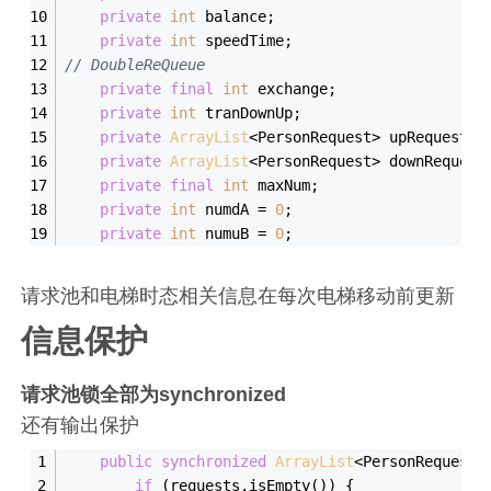
private
int
 balance;
private
int
 speedTime;
// DoubleReQueue
private
final
int
 exchange;
private
int
 tranDownUp;
private
ArrayList
<PersonRequest> upRequests;
private
ArrayList
<PersonRequest> downRequest
private
final
int
 maxNum;
private
int
 numdA = 
0
;
private
int
 numuB = 
0
;
请求池和电梯时态相关信息在每次电梯移动前更新
信息保护
请求池锁全部为synchronized
还有输出保护
public
synchronized
ArrayList
<PersonRequest>
if
 (requests.
isEmpty
()) {