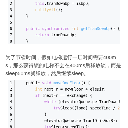
this
.tranDownUp = isUpD;
notifyAll
();
    }
public
synchronized
int
getTranDownUp
(
)
{
return
 tranDownUp;
    }
为了节省时间，假如电梯运行一层时间需要400m
s，那么获得锁的电梯不会在400ms后释放锁，而是
sleep50ms就释放，然后继续sleep。
    public 
void
move
OneFloor
(
)
 {
int
 nextFr = nowFloor + eleDir;
if
 (nextFr
 == 
exchange) {
while
 (elevatorQueue.get
TranDownUp()
try
Sleep((
long
)
 speedTime
 / 
2
);
            }
            elevatorQueue.set
TranID(
isAorB
)
;
try
Sleep(
speedTime
)
;