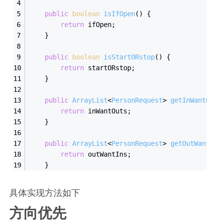
public
boolean
isIfOpen
(
)
 {
return
 ifOpen;
    }
public
boolean
isStartORstop
(
)
 {
return
 startORstop;
    }
public
ArrayList
<
PersonRequest
> 
getInWantOut
return
 inWantOuts;
    }
public
ArrayList
<
PersonRequest
> 
getOutWantIn
return
 outWantIns;
    }
具体实现方法如下
方向优先