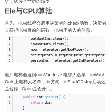
求，获得下一步的指令……
Ele与CPU算法
首先，电梯线程会调用决策者的check函数，决策者
会获得电梯目前的层数，电梯里的人的信息。
        outWantIns.clear()
;
        inWantOuts.clear()
;
        now 
=
 elevator.getNowFloor()
;
        seeRequests 
=
 requestQueue.getRequests()
        personIns 
=
 elevator.getInElevators()
;
最后电梯会返回outWantIns下电梯人名单，inWant
Outs上电梯人名单，dir方向，isStartORstop启动还
是暂停,ifOpen是否开门。
public
 int 
getDir
(
)
 {
return
 dir;
    }