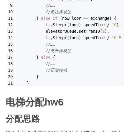
//……
//前往换成层
        } 
else
if
 (nowFloor
 == 
exchange) {
try
Sleep((
long
)
 speedTime
 / 
10
);
            elevatorQueue.set
TranID(
0
)
;
try
Sleep((
long
)
 speedTime
 / 
10
 * 
9
);
//……
//离开换成层
        } 
else
 {
//……
//正常移动
        }
    }
电梯分配hw6
分配思路