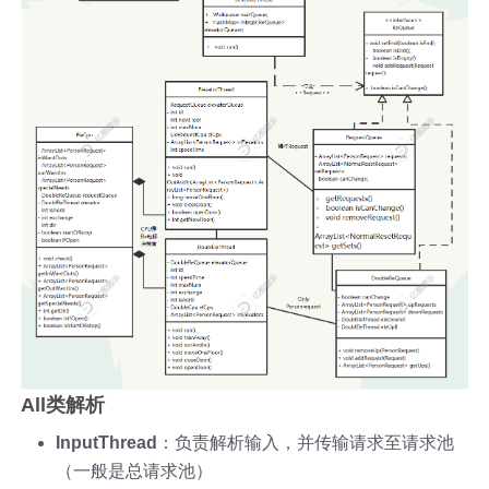
All类解析
InputThread
：负责解析输入，并传输请求至请求池
（一般是总请求池）