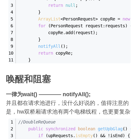
return
null
;
        }
ArrayList
<PersonRequest> copyRe = 
new
Ar
for
 (PersonRequest request:requests) {
            copyRe.
add
(request);
        }
notifyAll
();
return
 copyRe;
    }
唤醒和阻塞
一律为wait() ———— notifyAll();
并且都在请求池进行，没什么好说的，值得注意的
是，hw双桥厢请求池有两个电梯线程，也更要复杂
//DoubleReQueue
public
synchronized
boolean
getUpbGlag
(
)
{
if
 (upRequests.
isEmpty
() && !isEnd) {