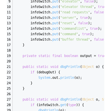
        infoSwitch.
put
(
"elevator"
, 
false
);
        infoSwitch.
put
(
"elevator thread"
, 
true
);
        infoSwitch.
put
(
"read requests"
, 
false
);
        infoSwitch.
put
(
"server"
, 
true
);
        infoSwitch.
put
(
"reset"
, 
false
);
        infoSwitch.
put
(
"commandlist"
, 
true
);
        infoSwitch.
put
(
"command"
, 
true
);
        infoSwitch.
put
(
"buffer thread"
, 
false
);
    }
private
static
final
boolean
 output = 
true
; 
public
static
void
dbgPrintln
(
Object
 o
)
{
if
 (debugOut) {
System
.
out
.
println
(o);
        }
    }
public
static
void
dbgPrintln
(
Object
 o, 
Stri
if
 (infoSwitch.
get
(
type
)) {
dbgPrintln
(o);