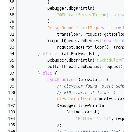
            }
            Debugger.dbgPrintln(
"@Thread{ServerThread}: picked 
            );
PersonRequest
nextRequest
=
new
Per
                transFloor, request.getToFloor(
            requestQueue.addRequest(
new
ParaReq
                request.getFromFloor(), transFl
        } 
else
if
 (allBackwards) {
            Debugger.dbgPrintln(
"@Scheduler{}: 
            bufferThread.addRequest(request);
        } 
else
 {
synchronized
 (elevators) {
// elevator found, start schedu
// EID starts at 1, so -1
Elevator
elevator
=
 elevators.g
                Debugger.timePrintln(
                    String.format(
"RECEIVE-%d-%s"
, reques
                );
// This thread ensures that onc