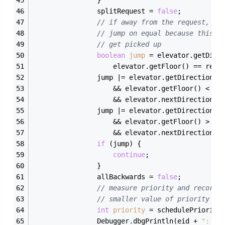
                }
                splitRequest = 
false
;
// if away from the request, ju
// jump on equal because this l
// get picked up
boolean
jump
=
 elevator.getDire
                    elevator.getFloor() == requ
                jump |= elevator.getDirection()
                    && elevator.getFloor() < re
                    && elevator.nextDirection()
                jump |= elevator.getDirection()
                    && elevator.getFloor() > re
                    && elevator.nextDirection()
if
 (jump) {
continue
;
                }
                allBackwards = 
false
;
// measure priority and record
// smaller value of priority me
int
priority
=
 schedulePriority
                Debugger.dbgPrintln(eid + 
": pr