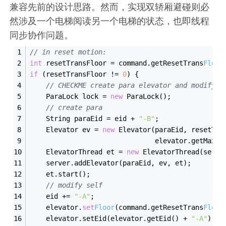
兼容先前的设计思路。然而，实现双轿厢避碰则必
然涉及一个电梯阅读另一个电梯的状态，也即线程
同步协作问题。
// 
in
reset
 motion:
int
 resetTransFloor = command.getResetTrans
Floor
if
 (resetTransFloor != 
0
) {
// CHECKME 
create
 para elevator 
and
modify
 s
    ParaLock lock = 
new
 ParaLock();
// 
create
 para
    String paraEid = eid + 
"-B"
;
    Elevator ev = 
new
 Elevator(paraEid, resetTra
                               elevator.getMax
Fl
    ElevatorThread et = 
new
 ElevatorThread(serve
    server.addElevator(paraEid, ev, et);
    et.start();
// 
modify
 self
    eid += 
"-A"
;
    elevator.
set
Floor
(command.getResetTrans
Floor
    elevator.setEid(elevator.getEid() + 
"-A"
);