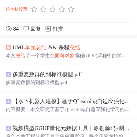
给本帖投票
84
回复
打赏
UML
单元
总结
&& 课程
总结
本文
总结
了一个学生在
面向对象
编程(OOP)课程中的学习
经历，包括架构
设计
和测试方法的演进，从C到Java的转
变，以及在电梯、规格和UML
单元
中的并发程序
设计
、协
多重复数群的到标准模型.pdf
作开发和架构平衡的学习。
多重复数群的到标准模型.pdf
【水下机器人建模】基于QLearning自适应强化学习PID控制器在AUV中的应用研究（Matlab代码实现）
内容概要：本文研究了基于QLearning自适应强化学习的PI
D控制器在自主水下航行器（AUV）中的应用，通过Matla
b代码实现了对水下机器人的动力学建模与运动控制。重点
视频模型GGUF量化元数据工具｜原创源码+测试+离线报告
探讨了将强化学习算法QLearning与传统PID控制相结合的
方法，以提升AUV在复杂、时变及非线性水下环境中的自
原创本地工程分析工具合集单项资源。每个压缩包均包含