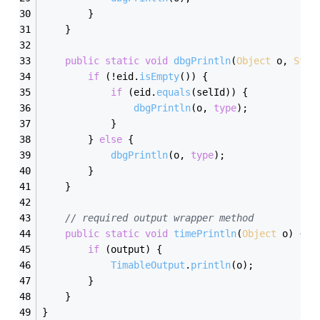
        }
    }
public
static
void
dbgPrintln
(
Object
 o, 
Stri
if
 (!eid.
isEmpty
()) {
if
 (eid.
equals
(selId)) {
dbgPrintln
(o, 
type
);
            }
        } 
else
 {
dbgPrintln
(o, 
type
);
        }
    }
// required output wrapper method
public
static
void
timePrintln
(
Object
 o
)
{
if
 (output) {
TimableOutput
.
println
(o);
        }
    }
}