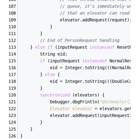
// queue, it's immediately writ
// that an elevator can read it
                elevator.addRequest(request);  
            }
        }
// End of PersonRequest handling
    } 
else
if
 (inputRequest 
instanceof
 ResetReq
        String eid;
if
 (inputRequest 
instanceof
 NormalReset
            eid = Integer.toString(((NormalRese
        } 
else
 {
            eid = Integer.toString(((DoubleCarR
        }
synchronized
 (elevators) {
            Debugger.dbgPrintln(
"@Scheduler{}: 
Elevator
elevator
=
 elevators.get(e
            elevator.addRequest(inputRequest);
        }
    }
}