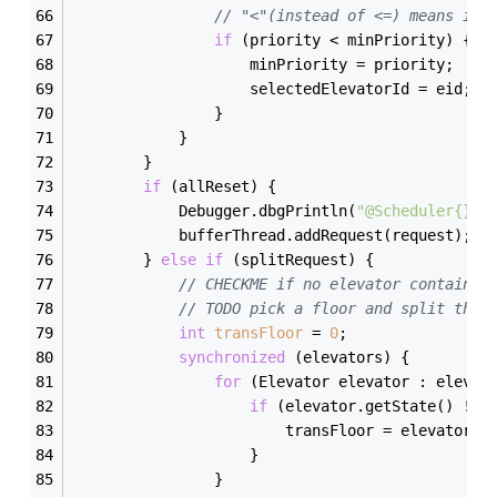
// "<"(instead of <=) means if 
if
 (priority < minPriority) {
                    minPriority = priority;
                    selectedElevatorId = eid;
                }
            }
        }
if
 (allReset) {
            Debugger.dbgPrintln(
"@Scheduler{}: 
            bufferThread.addRequest(request);
        } 
else
if
 (splitRequest) {
// CHECKME if no elevator contains 
// TODO pick a floor and split the 
int
transFloor
=
0
;
synchronized
 (elevators) {
for
 (Elevator elevator : elevat
if
 (elevator.getState() != 
                        transFloor = elevator.g
                    }
                }