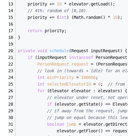
    priority += 
10
 * elevator.getLoad();
// 4th: random of [0,10)
    priority += (
int
) (Math.random() * 
10
);
return
 priority;
}
private
void
schedule
(Request inputRequest)
{
if
 (inputRequest 
instanceof
 PersonRequest) {
PersonRequest
request
=
 (PersonRequest) 
// look in (towards + idle) for an eleva
int
minPriority
=
100000
;
int
selectedElevatorId
=
0
;  
// from 1 t
for
 (Elevator elevator : elevators) {
// elevator under reset, not operabl
if
 (elevator.getState() == Elevator.
// if away from the request, jump it
// jump on equal because this leads 
boolean
jump
=
 elevator.getDirection
                elevator.getFloor() == request.g