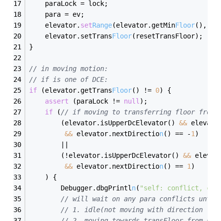
    paraLock = lock;
    para = ev;
    elevator.
set
Range
(elevator.getMin
Floor
(), re
    elevator.setTrans
Floor
(resetTransFloor);
}
// 
in
 moving motion:
// 
if
 is one of DCE:
if
 (elevator.getTrans
Floor
() != 
0
) {
assert
 (paraLock != 
null
);
if
 (
// 
if
 moving to transferring floor 
from
 
        (elevator.isUpperDcElevator() 
&&
 elevato
&&
 elevator.nextDirectio
n
() == -
1
)
        ||
        (!elevator.isUpperDcElevator() 
&&
 elevat
&&
 elevator.nextDirectio
n
() == 
1
)
    ) {
        Debugger.dbgPrintl
n
(
"self: conflict, che
// will wait 
on
 any para conflicts 
until
// 1. idle(
not
 moving with direction != 
// 2. moving towards transFloor 
from
 nei