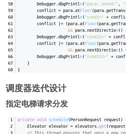
        Debugger.dbgPrintl
n
(
"para: noted!"
, 
"ele
        conflict = para.at
Floor
(para.getTrans
Flo
        Debugger.dbgPrintl
n
(
"cond1="
 + conflict,
        conflict |= (para.at
Floor
(para.getTrans
F
&&
 para.nextDirectio
n
() == 
        Debugger.dbgPrintl
n
(
"cond12="
 + conflict
        conflict |= (para.at
Floor
(para.getTrans
F
&&
 para.nextDirectio
n
() == 
        Debugger.dbgPrintl
n
(
"cond123="
 + conflic
    }
}
调度器迭代设计
指定电梯请求分发
private
void
schedule
(
PersonRequest request
)
{
    Elevator elevator = elevators.
get
(request.ge
// This thread ensures that once a new reque