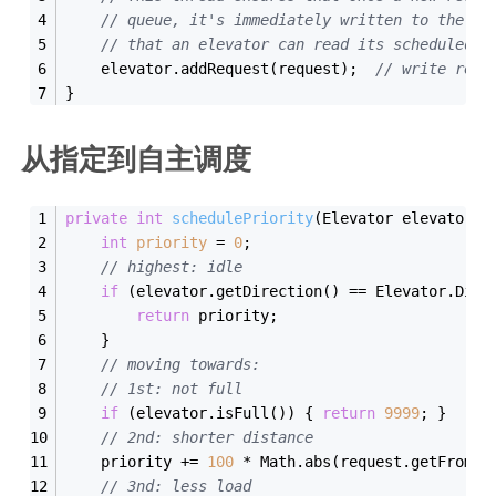
// queue, it's immediately written to the sc
// that an elevator can read its scheduled r
    elevator.addRequest(request);  
// write requ
}
从指定到自主调度
private
int
schedulePriority
(Elevator elevator, 
int
priority
=
0
;
// highest: idle
if
 (elevator.getDirection() == Elevator.Dire
return
 priority;
    }
// moving towards:
// 1st: not full
if
 (elevator.isFull()) { 
return
9999
; }
// 2nd: shorter distance
    priority += 
100
 * Math.abs(request.getFromFl
// 3nd: less load