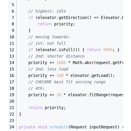
// highest: idle
if
 (elevator.getDirection() == Elevator.Dir
return
 priority;
    }
// moving towards:
// 1st: not full
if
 (elevator.isFull()) { 
return
9999
; }
// 2nd: shorter distance
    priority += 
1000
 * Math.abs(request.getFrom
// 3nd: less load
    priority += 
100
 * elevator.getLoad();
// CHECKME best fit serving range
// 4th:
    priority += 
10
 * elevator.fitRange(request)
return
 priority;
}
private
void
schedule
(Request inputRequest)
{