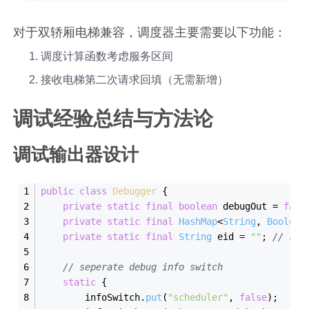
对于双轿厢电梯兼容，调度器主要需要以下功能：
调度计算函数考虑服务区间
接收电梯第二次请求回填（无需新增）
调试经验总结与方法论
调试输出器设计
public
class
Debugger
{
private
static
final
boolean
 debugOut = 
fals
private
static
final
HashMap
<
String
, 
Boolean
private
static
final
String
 eid = 
""
; 
// sel
// seperate debug info switch
static
 {
        infoSwitch.
put
(
"scheduler"
, 
false
);