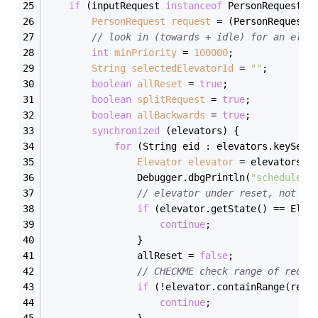
if
 (inputRequest 
instanceof
 PersonRequest) 
PersonRequest
request
=
 (PersonRequest)
// look in (towards + idle) for an elev
int
minPriority
=
100000
;
String
selectedElevatorId
=
""
;
boolean
allReset
=
true
;
boolean
splitRequest
=
true
;
boolean
allBackwards
=
true
;
synchronized
 (elevators) {
for
 (String eid : elevators.keySet(
Elevator
elevator
=
 elevators.g
                Debugger.dbgPrintln(
"schedule f
// elevator under reset, not op
if
 (elevator.getState() == Elev
continue
;
                }
                allReset = 
false
;
// CHECKME check range of reque
if
 (!elevator.containRange(requ
continue
;