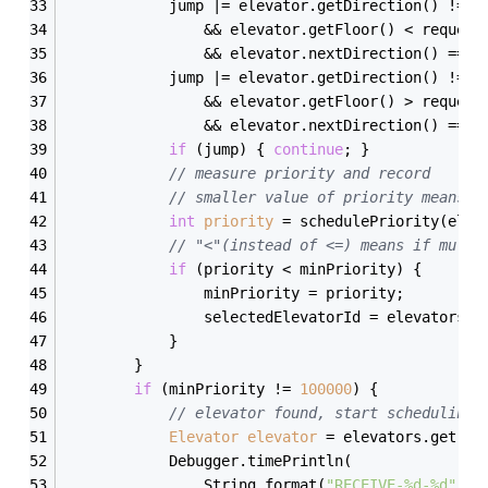
            jump |= elevator.getDirection() != E
                && elevator.getFloor() < request
                && elevator.nextDirection() == -
            jump |= elevator.getDirection() != E
                && elevator.getFloor() > request
                && elevator.nextDirection() == 
1
if
 (jump) { 
continue
; }
// measure priority and record
// smaller value of priority means h
int
priority
=
 schedulePriority(elev
// "<"(instead of <=) means if multi
if
 (priority < minPriority) {
                minPriority = priority;
                selectedElevatorId = elevators.i
            }
        }
if
 (minPriority != 
100000
) {
// elevator found, start scheduling
Elevator
elevator
=
 elevators.get(se
            Debugger.timePrintln(
                String.format(
"RECEIVE-%d-%d"
, r