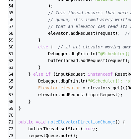
            );
// This thread ensures that once a n
// queue, it's immediately written t
// that an elevator can read its sch
            elevator.addRequest(request);  
// wr
        }
else
 {  
// if all elevator moving away f
            Debugger.dbgPrintln(
"@Scheduler{}: r
            bufferThread.addRequest(request);
        }
    } 
else
if
 (inputRequest 
instanceof
 ResetRequ
        Debugger.dbgPrintln(
"@Scheduler{}: rst_r
Elevator
elevator
=
 elevators.get(((Rese
        elevator.addRequest(inputRequest);
    }
}
public
void
noteElevatorDirectionChange
()
{
    bufferThread.setStart(
true
);
    requestQueue.note();