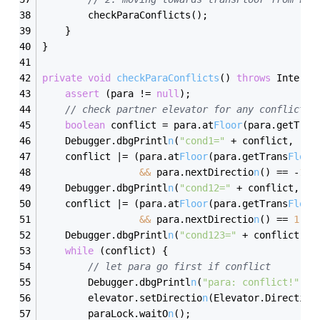
        checkParaConflicts();
    }
}
private
void
checkParaConflicts
()
throws
 Interru
assert
 (para != 
null
);
// 
check
 partner elevator for any conflicts:
boolean
 conflict = para.at
Floor
(para.getTran
    Debugger.dbgPrintl
n
(
"cond1="
 + conflict, 
"el
    conflict |= (para.at
Floor
(para.getTrans
Floor
&&
 para.nextDirectio
n
() == -
1
);
    Debugger.dbgPrintl
n
(
"cond12="
 + conflict, 
"e
    conflict |= (para.at
Floor
(para.getTrans
Floor
&&
 para.nextDirectio
n
() == 
1
);
    Debugger.dbgPrintl
n
(
"cond123="
 + conflict, 
"
while
 (conflict) {
// let para go first 
if
 conflict
        Debugger.dbgPrintl
n
(
"para: conflict!"
, 
"
        elevator.setDirectio
n
(Elevator.Direction
        paraLock.waitO
n
();