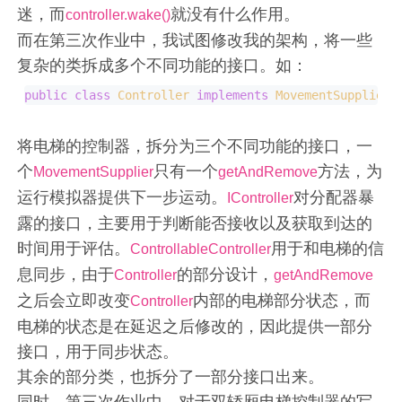
迷，而
就没有什么作用。
controller.wake()
而在第三次作业中，我试图修改我的架构，将一些
复杂的类拆成多个不同功能的接口。如：
public
class
Controller
implements
MovementSupplier
,
将电梯的控制器，拆分为三个不同功能的接口，一
个
只有一个
方法，为
MovementSupplier
getAndRemove
运行模拟器提供下一步运动。
对分配器暴
IController
露的接口，主要用于判断能否接收以及获取到达的
时间用于评估。
用于和电梯的信
ControllableController
息同步，由于
的部分设计，
Controller
getAndRemove
之后会立即改变
内部的电梯部分状态，而
Controller
电梯的状态是在延迟之后修改的，因此提供一部分
接口，用于同步状态。
其余的部分类，也拆分了一部分接口出来。