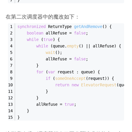
}
在第二次调度器中的魔改如下：
synchronized
 ReturnType 
getAndRemove
()
{
boolean
 allRefuse = 
false
;
while
 (
true
) {
while
 (queue.
empty
() || allRefuse) {
wait
();
            allRefuse = 
false
;
        }
for
 (
var
 request : queue) {
if
 (
someOneAccept
(request)) {
return
new
ElevatorRequest
(queue
            }
        }
        allRefuse = 
true
;
    }
}