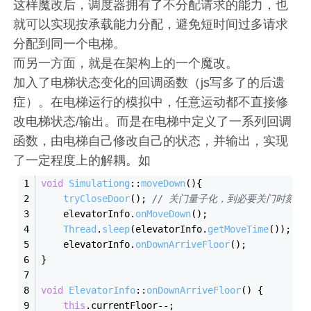
这样魔改后，调度器拥有了不分配请求的能力，也
就可以实现按承载能力分配，避免短时间过多请求
分配到同一个电梯。
而另一方面，就是在架构上的一个魔改。
加入了电梯状态变化的回调函数（js写多了的后遗
症）。在电梯运行的模拟中，任意运动都不直接修
改电梯状态/输出。而是在电梯中定义了一系列回调
函数，由电梯自己修改自己的状态，并输出，实现
了一定程度上的解耦。如
void
Simulationg
::
moveDown
(
){
tryCloseDoor
(); 
// 关门量子化，到必要关门时刻才
    elevatorInfo.
onMoveDown
();
Thread
.
sleep
(elevatorInfo.
getMoveTime
());
    elevatorInfo.
onDownArriveFloor
();
}
void
ElevatorInfo
::
onDownArriveFloor
(
) {
this
.
currentFloor
--;