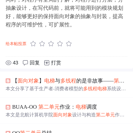
抽象设计，在写代码前，就将可能用到的模块规划
好，能够更好的保持面向对象的抽象与封装，提高
程序的可维护性，可扩展性。
给本帖投票
43
回复
打赏
【
面向对象
】
电梯
与
多线程
的是非故事——
第二
单
本文分享了基于生产者-消费者模型的
多线程
电梯
系统设计
经验，详细介绍了三次作业中
电梯
系统的迭代改进过程，
包括调度策略、线程安全、性能优化及线程间协作的度量
BUAA-OO
第二
单元
作业：
电梯
调度
分析。
本文是北航计算机学院
面向对象
设计与构造
第二
单元
作业
分析，主题为
多线程
电梯
。三次作业迭代涉及线程安全与
调度策略。分析了各次作业的UML类图、代码架构和复杂