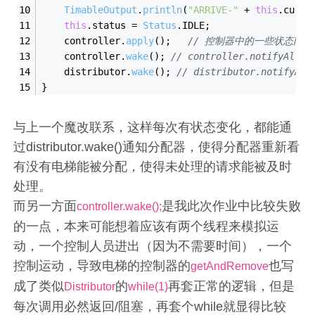
TimableOutput
.
println
(
"ARRIVE-"
 + 
this
.
curre
this
.
status
 = 
Status
.
IDLE
;
    controller.
apply
();   
// 控制器中的一些状态同步
    controller.
wake
(); 
// controller.notifyAll()
    distributor.
wake
(); 
// distributor.notifyAll
}
与上一个魔改联系，这样每次有状态变化，都能通
过distributor.wake()通知分配器，使得分配器重新看
有没有电梯能被分配，使得未处理的请求能被及时
处理。
而另一方面
是我此次作业中比较失败
controller.wake();
的一点，本来可能想着应该有两个线程来模拟运
动，一个控制人员进出（因为不需要时间），一个
控制运动，导致电梯的控制器的
也写
getAndRemove
成了类似
的
再套正常的逻辑，但是
Distributor
while(1)
每次调用必然返回/阻塞，再套个while就显得比较