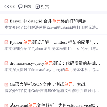
63
回复
打赏
Easyui 中 datagrid 合并
单元
格的打印问题
本文介绍了如何解决使用Easyui的datagrid在打印时无法正
确处理合并
单元
格的问题。通过分析代码和调整，成功实
现了合并
单元
格的打印。主要思路是通过检查
单元
格的clas
Python
单元
测试详解：Unittest 框架的应用与最佳实践
s属性，识别合并
单元
格，并正确处理其rowspan和colspa
n，确保打印内容与数据显示一致。
本文详细介绍了 Python 原生测试框架 Unittest 的应用与最
佳实践。对比了使用与不使用该框架的情况，通过多个示
例展示编写测试用例、处理断言和异常等操作，探讨常用
dromara/easy-query
单元
测试：代码质量的基础保障
断言方法，还给出编写高效
单元
测试的建议，助开发者保
证代码质量。
本文深入探讨了dromara/easy-query的
单元
测试体系，包括
测试架构、基础设施、核心功能测试、测试覆盖范围、最
佳实践、性能测试策略、测试工具和框架、持续集成及测
Go语言解析JSON文件，测试
单元
、实战
试自动化。展示了如何通过全面的测试策略确保Java/Kotlin
ORM框架的稳定性和可靠性。
博客介绍了使用Go语言将JSON配置文件解析并映射到结
构体的过程。包括编写链接数据库的JSON配置文件，创建
解析JSON文件的函数，以及创建测试
单元
函数。
从systemd
单元
文件解析：为何vsftpd.service默认被禁用？