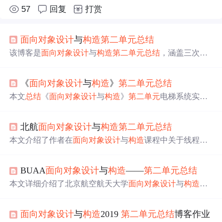
57
回复
打赏
面向对象
设计
与
构造
第二
单元
总结
该博客是
面向对象
设计
与
构造
第二
单元
总结
，涵盖三次作
业的迭代思路、评测思路和bug分析。整体复盘涉及架构、
复杂度、稳定易变内容及debug方法。作者体会到线程安全
《
面向对象
设计
与
构造
》
第二
单元
总结
重要性，采用层次化
设计
提高代码可维护性，还指出未来
可能需扩展电梯类型及架构。
本文
总结
《
面向对象
设计
与
构造
》
第二
单元
电梯系统实
践，聚焦生产者-消费者架构、多层线程协作模型及UML建
模。核心内容包括：基于影子电梯的请求调度策略，通过
北航
面向对象
设计
与
构造
第二
单元
总结
状态拷贝与时间模拟优化系统总运行时间；细粒度同步机
制
设计
，涵盖等待队列、信号量、换乘层锁等关键临界区
本文介绍了作者在
面向对象
设计
与
构造
课程中关于线程并
保护；双轿厢电梯的线程安全实现与边界条件处理；以及
发处理和线程安全的实践，涉及类
设计
、线程协作、代码
Dispatcher轮询、状态不同步等典型多线程Bug成因与修
复杂度分析、调度策略和多线程调试等内容，展示了学习
复。技术栈以Java多线程为核心。
BUAA
面向对象
设计
与
构造
——
第二
单元
总结
过程中的挑战和心得。
本文详细介绍了北京航空航天大学
面向对象
设计
与
构造
课
程中的电梯调度系统
设计
，涵盖单部及多部电梯调度策
略，包括线程
设计
、乘客调度、电梯运行逻辑及优化策
面向对象
设计
与
构造
2019
第二
单元
总结
博客作业
略。