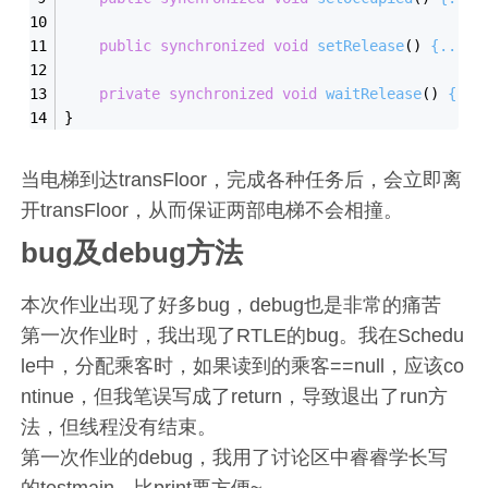
public
synchronized
void
setRelease
()
{...}
private
synchronized
void
waitRelease
()
{...
}
当电梯到达transFloor，完成各种任务后，会立即离
开transFloor，从而保证两部电梯不会相撞。
bug及debug方法
本次作业出现了好多bug，debug也是非常的痛苦
第一次作业时，我出现了RTLE的bug。我在Schedu
le中，分配乘客时，如果读到的乘客==null，应该co
ntinue，但我笔误写成了return，导致退出了run方
法，但线程没有结束。
第一次作业的debug，我用了讨论区中睿睿学长写
的testmain，比print要方便~