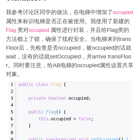
我参考讨论区同学的做法，在电梯中增加了
occupied
属性来标识电梯是否正在被使用。我使用了新建的
类对
属性进行封装，并且给Flag类的
Flag
occupied
方法都上了锁，确保了线程安全。当电梯来到trans
Floor后，先检查是否occupied，被occupied的话就
wait，没有的话就setOccupied，并arrive transFloo
r。同时要注意，给AB电梯的occupied属性设置共享
对象。
public
class
Flag
{
private
boolean
 occupied;
public
Flag
()
{
this
.occupied = 
false
;
    }
public
synchronized
void
setOccupied
()
{...}