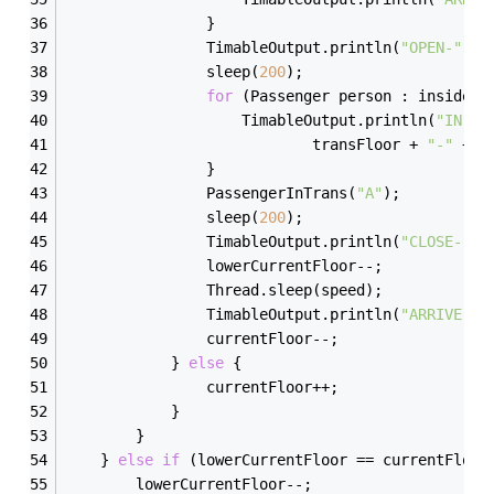
                }
TimableOutput
.
println(
"OPEN-"
 + 
                sleep(
200
);
for
 (Passenger person : insideLi
TimableOutput
.
println(
"IN-"
 
                            transFloor + 
"-"
 + i
                }
PassengerInTrans(
"A"
)
;
                sleep(
200
);
TimableOutput
.
println(
"CLOSE-"
 +
                lowerCurrentFloor--;
Thread
.
sleep(speed);
TimableOutput
.
println(
"ARRIVE-"
 
                currentFloor--;
            } 
else
 {
                currentFloor++;
            }
        }
    } 
else
if
 (lowerCurrentFloor
 == 
currentFloor
        lowerCurrentFloor--;