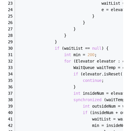
                                    waitList = w
                                    e = elevator
                                }
                            }
                        }
                    }
                }
if
 (waitList
 == 
null
) {
int
 min = 
200
;
for
 (Elevator elevator : ele
                        WaitQueue waitTemp = ele
if
 (elevator.is
Reset()
 |
continue
;
                        }
int
 insideNum = elevator
synchronized
 (waitTemp) 
int
 outsideNum = wai
if
 (insideNum + outs
                                waitList = waitT
                                min = insideNum 