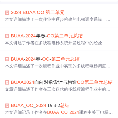
2024
BUAA
OO
第二
单元
本文详细描述了一次作业中逐步构建的电梯调度系统，包
括整体架构、l
oo
k算法、乘客分配策略，以及处理reset和D
oubleCarResetRequest的机制。文章强调了线程安全和层次
BUAA
-
2024
年春-
OO
第二
单元
总结
化设计的重要性，以及作者在实践中遇到的问题和解决方
案。,
本文讲述了作者在多线程电梯系统开发过程中的经验，包
括同步块的设置、锁选择的重要性，调度器的设计策略，
UML协作图的应用，以及如何处理双轿厢电梯的碰撞问题
BUAA
-
2024
春-
OO
-
第二
单元
总结
和多线程调试方法。重点强调了线程安全和并发编程的挑
战与心得。
本文详细描述了一次编程作业中实现的多线程电梯调度系
统，涉及UML类图、线程协作、共享对象同步、调度算法
（评分制）以及处理doubleReset请求的复杂逻辑。作者强
BUAA
2024
面向对象设计与构造
OO
第二
单元
总结
调了线程安全和代码层次化设计的重要性。,
文章详细描述了作者在三次迭代的多线程编程作业中的学
习过程，涉及线程安全、同步控制、电梯调度算法优化，
以及对线程安全和层次化设计的心得体会。作者通过实际
BUAA
_
OO
_
2024
Unit-2
总结
操作和bug分析，分享了从初识多线程的困惑到理解核心概
念和解决实际问题的历程。
本文详细记录了作者在
BUAA
_
OO
_
2024
课程中关于电梯系
统的设计、UML类图、线程同步与安全、多电梯调度策