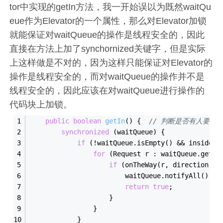
tor中实现的getIn方法，我一开始误以为既然waitQu
eue作为Elevator的一个属性，那么对Elevator加锁
就能保证对waitQueue的操作是线程安全的，因此
直接在方法上加了synchornized关键字，但是实际
上这样做是不对的，因为这样只能保证对Elevator的
操作是线程安全的，而对waitQueue的操作并不是
线程安全的，因此应该在对waitQueue进行操作的
代码块上加锁。
public
boolean
get
In
()
{  
// 判断是否有人要进
synchronized
 (waitQueue) {
if
 (!waitQueue.is
Empty()
 && 
insideLi
for
 (Request r : waitQueue.get
Wa
if
 (on
TheWay(
r
, 
direction
)
 &
                        waitQueue.notify
All()
;
return
true
;
                    }
                }
            }