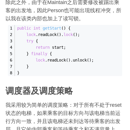
除此之外，由于在Maintain之后需要修改被踢出乘
客的出发地，因此Person也可能出现线程冲突，所
以我在该类内部也加上了读写锁。
public
int
getStart
(
)
{
lock
.readLock().
lock
();
try
 {
return
 start;
    } 
finally
 {
lock
.readLock().unlock();
    }
}
调度器及调度策略
我采用较为简单的调度策略：对于所有不处于reset
状态的电梯，如果乘客的目标方向与该电梯当前运
行方向一致，并且该电梯还未到达等待乘客的出发
层，且它的内部乘客和等待乘客之和不满容量上