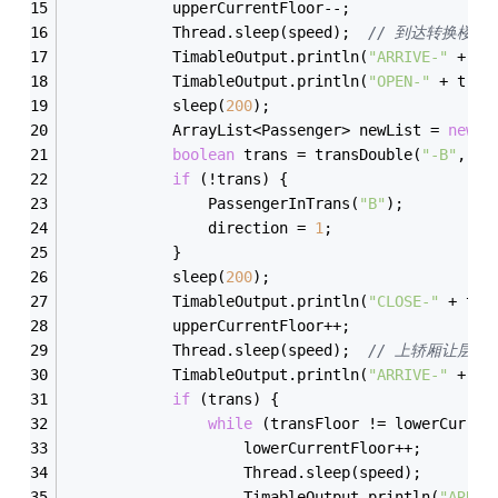
            upperCurrentFloor--;
Thread
.
sleep(speed);  
// 到达转换楼层
TimableOutput
.
println(
"ARRIVE-"
 + tr
TimableOutput
.
println(
"OPEN-"
 + tran
            sleep(
200
);
            ArrayList<Passenger> newList = 
new
 A
boolean
 trans = trans
Double(
"-B"
, 
"-
if
 (!trans) {
PassengerInTrans(
"B"
)
;
                direction = 
1
;
            }
            sleep(
200
);
TimableOutput
.
println(
"CLOSE-"
 + tra
            upperCurrentFloor++;
Thread
.
sleep(speed);  
// 上轿厢让层
TimableOutput
.
println(
"ARRIVE-"
 + (t
if
 (trans) {
while
 (transFloor != lowerCurren
                    lowerCurrentFloor++;
Thread
.
sleep(speed);
TimableOutput
.
println(
"ARRIV