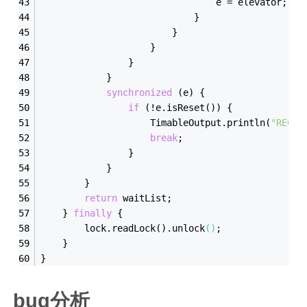
                                e = elevator;
                            }
                        }
                    }
                }
            }
synchronized
 (e) {
if
 (!e.is
Reset()
) {
TimableOutput
.
println(
"RECEI
break
;
                }
            }
        }
return
 waitList;
    } 
finally
 {
        lock.read
Lock()
.unlock
()
;
    }
}
bug分析