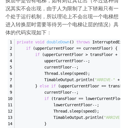
换层中是否有电梯，如有则让其让出（不过这种情
况其实不会出现，由于人为限制了上下轿厢只有一
个处于运行机制，所以理论上不会出现一个电梯想
进入转换层时需要等待另一个电梯让层的情况）具
体的代码实现如下：
private
void
double
Down
()
throws
 InterruptedExce
if
 (upperCurrentFloor
 == 
currentFloor) {  
/
if
 (upperCurrentFloor > transFloor + 
1
) 
            upperCurrentFloor--;
            currentFloor--;
Thread
.
sleep(speed);
TimableOutput
.
println(
"ARRIVE-"
 + up
        } 
else
if
 (upperCurrentFloor
 == 
transFlo
            currentFloor--;
if
 (transFloor
 == 
lowerCurrentFloor)
                lowerCurrentFloor--;
Thread
.
sleep(speed);
TimableOutput
.
println(
"ARRIVE-"
 
            }