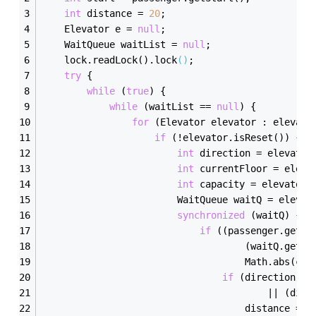
int
 distance = 
20
;
    Elevator e = 
null
;
    WaitQueue waitList = 
null
;
    lock.read
Lock()
.lock
()
;
try
 {
while
 (
true
) {
while
 (waitList
 == 
null
) {
for
 (Elevator elevator : elevato
if
 (!elevator.is
Reset()
) {
int
 direction = elevator
int
 currentFloor = eleva
int
 capacity = elevator.
                        WaitQueue waitQ = elevat
synchronized
 (waitQ) {
if
 ((passenger.get
De
                                    (waitQ.get
Si
Math
.
abs(cur
if
 (direction
 ==
                                        || (dire
                                    distance = 
M