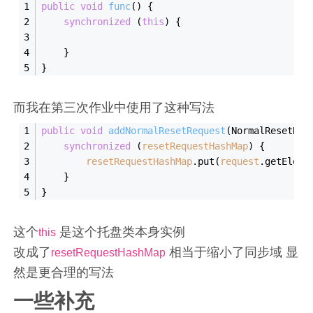
public
void
func
()
{
synchronized
 (
this
) {
    }
}
而我在第三次作业中使用了这种写法
public
void
addNormalResetRequest
(
NormalResetReq
synchronized
 (
resetRequestHashMap
) {
resetRequestHashMap
.
put
(
request
.
getEleva
    }
}
这个
是这个托盘类本身实例
this
改成了
相当于缩小了同步域 显
resetRequestHashMap
然是更合理的写法
一些补充