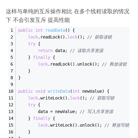
这样与单纯的互斥操作相比 在多个线程读取的情况
下 不会引发互斥 提高性能
public
int
readData
(
)
{
lock
.readLock().
lock
(); 
// 获取读锁
try
 {
return
 data; 
// 读取共享资源
    } 
finally
 {
lock
.readLock().unlock(); 
// 释放读锁
    }
}
public
void
writeData
(
int
 newValue
)
{
lock
.writeLock().
lock
(); 
// 获取写锁
try
 {
        data = newValue; 
// 写入共享资源
    } 
finally
 {
lock
.writeLock().unlock(); 
// 释放写锁
    }