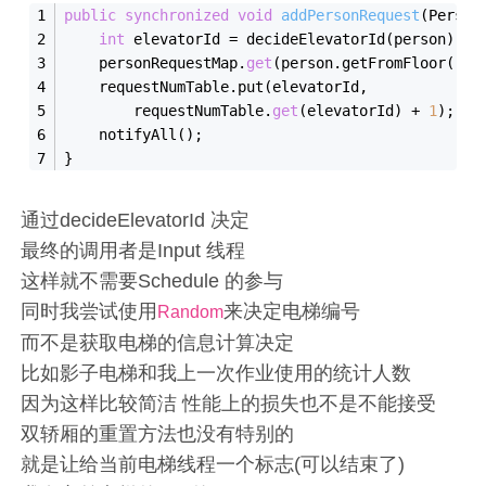
public
synchronized
void
addPersonRequest
(
Person
int
 elevatorId = decideElevatorId(person);
    personRequestMap.
get
(person.getFromFloor()).
    requestNumTable.put(elevatorId,
        requestNumTable.
get
(elevatorId) + 
1
);
    notifyAll();
}
通过decideElevatorId 决定
最终的调用者是Input 线程
这样就不需要Schedule 的参与
同时我尝试使用
来决定电梯编号
Random
而不是获取电梯的信息计算决定
比如影子电梯和我上一次作业使用的统计人数
因为这样比较简洁 性能上的损失也不是不能接受
双轿厢的重置方法也没有特别的
就是让给当前电梯线程一个标志(可以结束了)