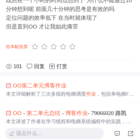
既然在一个小时的时间点想到了 为什么不能通过10
分钟想到呢 前面几十分钟的思考是有效的吗
定位问题的效率低下 在当时就体现了
但是直到OO 才让我如此痛苦
给本帖投票
101
回复
打赏
OO
第二
单元
博客
作业
本文详细解析了三次多线程电梯调度
作业
，包括单电梯FC
FS、ALS调度及三电梯ALS调度，探讨了线程安全、程序
结构、bug分析与测试策略。
OO
-
第二
单元
总结
-
博客
作业
- 79066020 路凯
本文讲述了作者在学习线程和电梯系统编程中的实践，通
过三次
作业
逐步实现线程调度、电梯控制与数据共享，强
说点什么…
调了时间管理、线程安全和复杂系统设计的重要性。