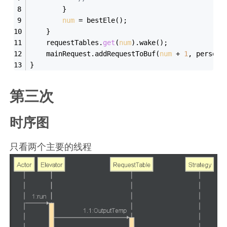
        }
num
 = bestEle();
    }
    requestTables.
get
(
num
).wake();
    mainRequest.addRequestToBuf(
num
 + 
1
, person)
}
第三次
时序图
只看两个主要的线程