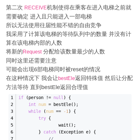
第二次
机制使得在乘客在进入电梯之前就
RECEIVE
需要确定 进入且只能进入一部电梯
所以无法使用往届性能不错的自由竞争
我采用了计算该电梯的等待队列中的数量 并没有计
算在该电梯内部的人数
将新的
分配给该数量最少的人数
Request
同时这里还需要注意
可能会出现6部电梯同时被reset的情况
在这种情况下 我会让
返回特殊值 然后让分配
bestEle
方法等待 直到bestEle返回合理值
if
 (person != 
null
) {
int
num
 = bestEle();
while
 (
num
 == 
-
1
) {
try
 {
                wait();
        } 
catch
 (Exception e) {
//