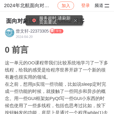
2024年北航面向对象设计与构造
登录
频道
加入
社区
2024年北航面向对象设计与构造
作业提交
服务超时,请刷新
面向对象设计与构造 Unit2 博客
页面重试
曾文轩-22373305
学生
2024-04-20
0 前言
这一单元的OO课程带我们比较系统地学习了一下多
线程，给我的感受是给程序世界开辟了一个新的很
有趣也很实用的领域。
在之前，想用js实现一些功能，比如说sleep定时完
成一些功能的时候，就接触了一些同步和异步的概
念。用一些GUI框架如PyQt写一些GUI小东西的时
候也使用了一些多线程，包括也思考过比如，按下
按钮触发的功能，底层上是通过一个程序while(1)去