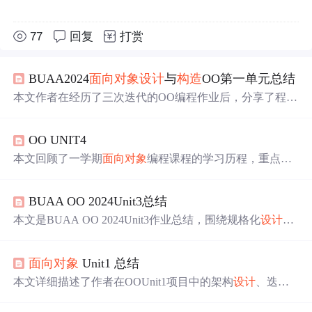
77
回复
打赏
BUAA2024
面向对象
设计
与
构造
OO第一单元总结
本文作者在经历了三次迭代的OO编程作业后，分享了程序
结构分析、架构
设计
体验、bug发现与修复、优化策略的心
得，以及对未来学习方向的规划，强调了简洁性和代码优
OO UNIT4
化的重要性。
本文回顾了一学期
面向对象
编程课程的学习历程，重点介
绍了第四单元中正向建模与开发的概念，探讨了UML建模
的重要性，并分享了架构
设计
与测试思维的演进。
BUAA OO 2024Unit3总结
本文是BUAA OO 2024Unit3作业总结，围绕规格化
设计
、
实现与测试展开，核心是维护社交关系网络。介绍了黑
箱、白箱等多种测试方法及数据
构造
策略，分析复杂度并
面向对象
Unit1 总结
给出优化建议，阐述各次作业指令实现，还提及Junit测试
和学习体会。
本文详细描述了作者在OOUnit1项目中的架构
设计
、迭代
过程、本地测试策略和性能优化，包括存算分离到一体的
架构转变，类图分析，以及如何通过统计和测试数据改进