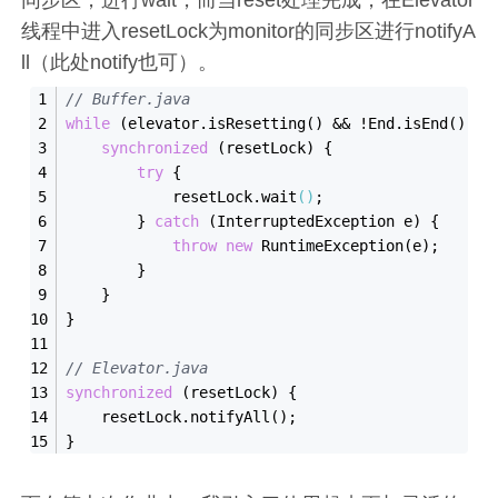
同步区，进行wait，而当reset处理完成，在Elevator
线程中进入resetLock为monitor的同步区进行notifyA
ll（此处notify也可）。
// Buffer.java
while
 (elevator.is
Resetting()
 && 
!
End
.
is
End()
 &&
synchronized
 (resetLock) {
try
 {
            resetLock.wait
()
;
        } 
catch
 (InterruptedException e) {
throw
new
RuntimeException(
e
)
;
        }
    }
}
// Elevator.java
synchronized
 (resetLock) {
    resetLock.notify
All()
;
}