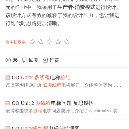
元的作业中，我采用了
生产者-消费模式
进行设计。
该设计方式有效的减轻了我的设计压力，也让我进
行迭代时思路更加清晰。
给本帖投票
86
回复
打赏
OO
Unit2
多线程
电梯
总结
该博客围绕OO
Unit2
多线程
电梯展开，介绍整体架构，包
含InputThread、主请求队列、调度线程等。阐述三次迭代
变化，如新增调度请求、双轿厢改造等。
总结
稳定与易变
OO Unit 2
多线程
电梯问题 反思感悟
部分，提及同步块和锁的选择，分析轮询bug及修改方法，
还分享层次化设计和线程安全方面的心得体会。
该博客围绕
多线程
电梯问题展开，介绍了synchronized易混
点，分析了homework 5、6、7的问题、架构和bug。反思
总
结
指出，锁应只锁关键部分，避免死锁；Elevator类和方法
OO
Unit2
多线程
电梯
总结
博客
复杂度过高需优化；
多线程
debug可根据输入情况选择打断