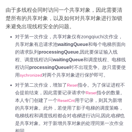
由于多线程会同时访问一个共享对象，因此需要清
楚所有的共享对象，以及如何对共享对象进行加锁
来避免出现线程安全的问题。
对于第一次作业，共享对象仅有zongqiuchi次作业，
共享对象有总请求池
waitingQueue
和每个电梯所面向
的请求队列
processingQueue
,因此要保证输入线
程、调度线程访问
waitingQueue
和调度线程、电梯线
程访问
processingQueue
时不出现竞争。故只需要使
用
对两个共享对象进行保护即可。
sychronized
对于第二次作业，增加了
指令。为了保证进程不
Reset
会提前结束，因此需要记录请求中
指令的数量。
Reset
本人专门创建了一个
用于记录，则其为新增
ResetCnt
的共享对象。此外，若使用了影子电梯的调度策略，
电梯线程和调度线程都会对
电梯
进行访问,因此
电梯
也
是共享对象。对于新增共享对象的处理同第一次作业
相同。