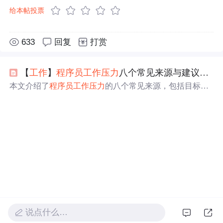
给本帖投票
633
回复
打赏
【
工作
】
程序员
工作
压力
八个常见来源与建议&
缓
本文介绍了
程序员
工作
压力
的八个常见来源，包括目标职
位不对、
工作
任务描述不清晰等，并给出相应建议。如目
标职位不对可先学习和做个人项目；
工作
要求不明确应要
求更多细节。还提供了玩游戏、冥想等
缓解
压力
的
小窍门
。
说点什么…