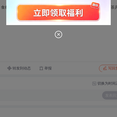
：食材：预制烘焙：酒饮冲调：美装个护：家居用品：珠宝与茶：茶
转发到动态
举报
写回
切换为时间
发表回