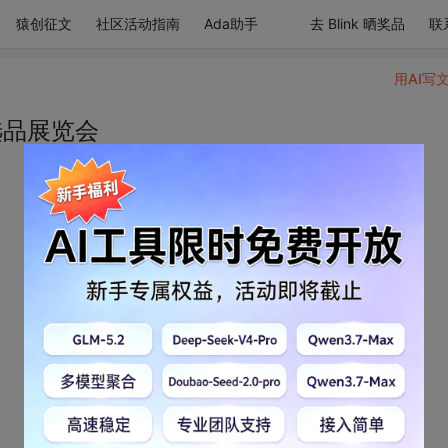
猿创征文
社区活动指南
Ada助手
去 Blink 晒奖品
联
用AI写
选品展览会