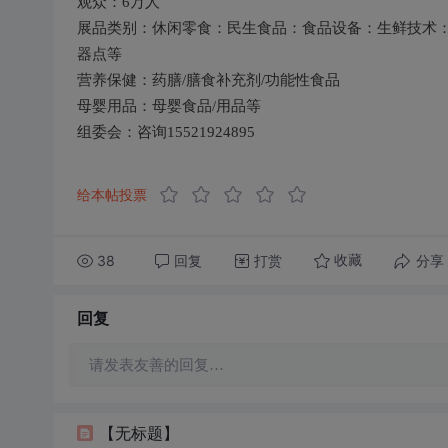
观众：6万人
展品类别：休闲零食：民生食品：食品设备：生鲜技术
器点等
营养保健：药膳/膳食补充剂/功能性食品
母婴用品：母婴食品/用品等
组委会：咨询15521924895
给本帖投票
38
回复
打赏
分享
收藏
回复
请发表友善的回复…
【无标题】