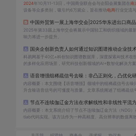
2024
年10月11-13日，中国商业联合会与企阳会展集团在
南
设备等众多类别，吸引约6万观众，旨在推动
电商
行业交流
中国外贸第一展上海华交会|2025华东进出口商
2025年第33届上海华交会将展示中国轻工和纺织领域的最
响力将进一步提升。
国央企创新负责人如何通过知识图谱推动企业技术创
科易网基于40亿+科创知识图谱数据库，深度探索AI技术
的多样化应用场景，研究科技创新领域的AI+数智化解决方
语音增强组稀疏信号去噪：非凸正则化，凸优化研究
内容概要：本文围绕【语音增强】领域中的组稀疏信号去噪
升含噪语音信号的可懂度与质量。文章系统阐述了组稀疏信
正则化在稀疏表达上的局限性，并采用高效的凸优化算法保障
节点不连续伽辽金方法在求解线性和非线性平流方程
语音信号预处理、稀疏系数求解、去噪重构等关键环节，并
数学可处理性的同时显著增强了去噪性能，尤其适用于低信噪比环境下的语音恢复任务。; 
内容概要：本文系统介绍了节点不连续伽辽金方法（NDG）
理论基础，熟悉稀疏表示与最优化方法，且拥有Matlab
tlab代码实现。该方法作为一种高精度、高分辨率的数值
工程技术人员。; 使用场景及目标：①应用于语音通信、智能助听设备、语音识别前端等对语音质量要求较高的实际系统中；②作为高校
稳定性方面具有突出优势。文章详细阐述了NDG方法的核
课程或科研项目中的教学案例，帮助深入理解稀疏表示、非
（如显式Runge-Kutta方法）以及边界条件的实施策略。
关于我
招贤纳
商务合
寻求报
协议专