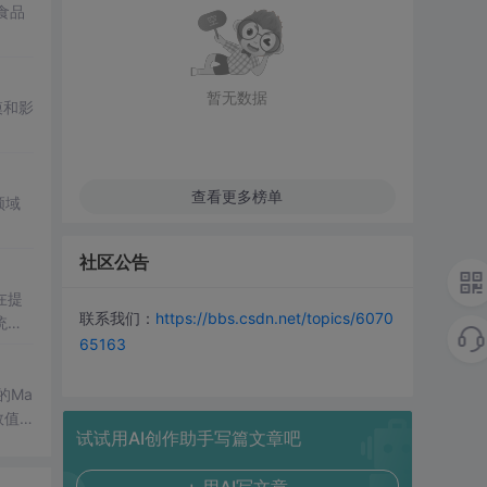
食品
暂无数据
模和影
查看更多榜单
领域
社区公告
在提
联系我们：
https://bbs.csdn.net/topics/6070
统凸
65163
涵盖
保留
的Ma
域的
数值
试试用AI创作助手写篇文章吧
格式
生物
了该方