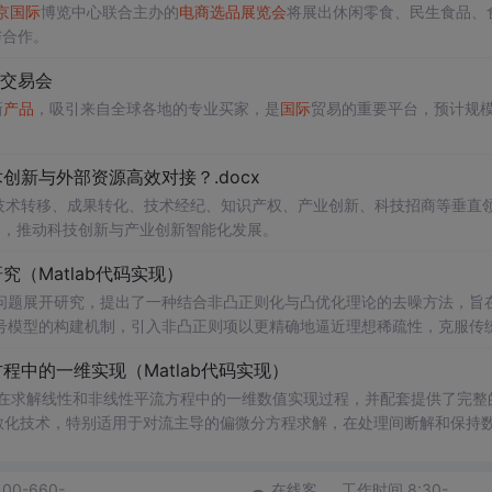
京
国际
博览中心联合主办的
电商
选品
展览会
将展出休闲零食、民生食品、
与合作。
品交易会
新
产品
，吸引来自全球各地的专业买家，是
国际
贸易的重要平台，预计规
新与外部资源高效对接？.docx
在技术转移、成果转化、技术经纪、知识产权、产业创新、科技招商等垂直
案，推动科技创新与产业创新智能化发展。
（Matlab代码实现）
问题展开研究，提出了一种结合非凸正则化与凸优化理论的去噪方法，旨
号模型的构建机制，引入非凸正则项以更精确地逼近理想稀疏性，克服传
模型求解的稳定性与收敛性。整个算法流程在Matlab平台上完整实现，
中的一维实现（Matlab代码实现）
配套提供可复现的代码资源，便于研究人员进一步验证与拓展。该方法在
适合人群：具备一定信号与系统、数字信号处理
在求解线性和非线性平流方程中的一维数值实现过程，并配套提供了完整
编程能力的研究生、科研人员及从事语音增强、音频工程、通信系统等相关领
离散化技术，特别适用于对流主导的偏微分方程求解，在处理间断解和保持
心理论基础，包括弱形式构造、局部基函数选取、数值通量处理、时间推进
凸优化与凸优化算法的融合机制；③为后续研究非凸正则化在图像去噪、
通过多个典型算例（如线性对流、Burgers方程等）的仿真分析，充分验证
400-660-
在线客
工作时间 8:30-