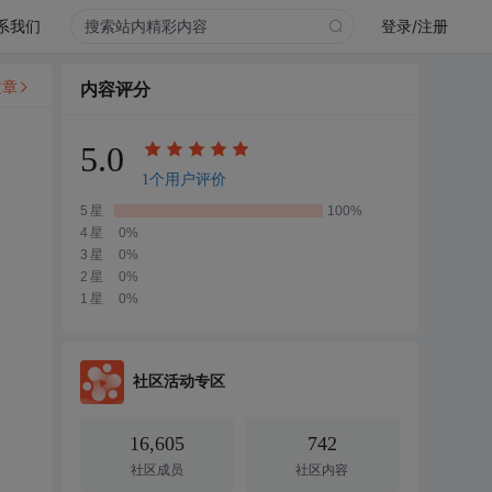
系我们
登录/注册
文章
内容评分
5.0
1个用户评价
5星
100%
4星
0%
3星
0%
2星
0%
1星
0%
社区活动专区
16,605
742
社区成员
社区内容