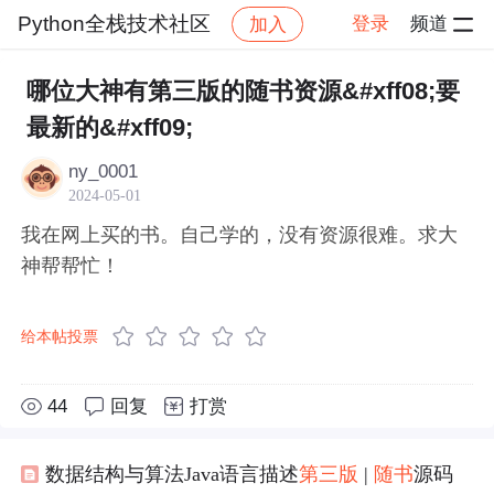
Python全栈技术社区
登录
频道
加入
帖子详情
社区
Python全栈技术社区
问题求助
哪位大神有第三版的随书资源&#xff08;要
最新的&#xff09;
ny_0001
2024-05-01
我在网上买的书。自己学的，没有资源很难。求大
神帮帮忙！
给本帖投票
44
回复
打赏
数据结构与算法Java语言描述
第三版
|
随书
源码