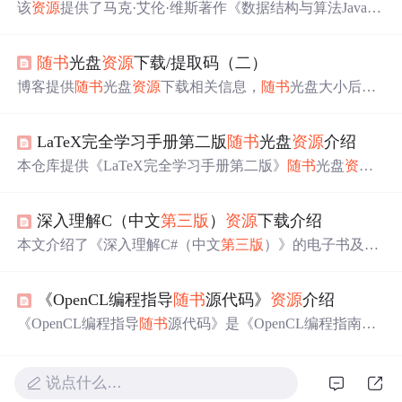
该
资源
提供了马克·艾伦·维斯著作《数据结构与算法Java语
言描述·
第三版
》的
随书
源码，包括各种数据结构（如Arra
yList、LinkedList、BinarySearchTree、AVL树等）和算法
随书
光盘
资源
下载/提取码（二）
（如二分查找、递归、哈希表、堆、矩阵乘法等）的Java
实现。读者可以通过这些源码加深对数据结构和算法的理
博客提供
随书
光盘
资源
下载相关信息，
随书
光盘大小后字
解。
母数字字符串为提取码，未标注的还在收录中。给出通过
提取码下载光盘的参考链接，以及
随书
光盘查询网址。
LaTeX完全学习手册第二版
随书
光盘
资源
介绍
本仓库提供《LaTeX完全学习手册第二版》
随书
光盘
资源
，内容全面更新，新增大量实例，涵盖各类应用场景。从
基础到高级技巧引导读者掌握LaTeX排版技术，扩充字体
深入理解C（中文
第三版
）
资源
下载介绍
章节，实例从三百多增至五百多。内容详实且紧跟
最新
版
本，适合各阶段用户。
本文介绍了《深入理解C#（中文
第三版
）》的电子书及
随
书
源码
资源
下载仓库。
资源
包含带有书签、可复制文字的
电子书，以及书中示例程序的源代码。适合C#初学者、有
《OpenCL编程指导
随书
源代码》
资源
介绍
基础的开发者和对C#编程感兴趣的读者。
《OpenCL编程指导
随书
源代码》是《OpenCL编程指南》
配套
资源
，由核心设计人员编写。包含书中所有代码实
例，涵盖并行算法实现、性能优化及硬件适配等内容，可
助开发者理解并行计算原理，提升编程技能，适合有一定
说点什么…
OpenCL基础者学习。