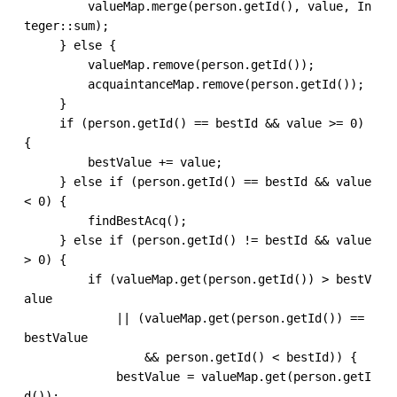
         valueMap.merge(person.getId(), value, In
teger::sum);

     } else {

         valueMap.remove(person.getId());

         acquaintanceMap.remove(person.getId());

     }

     if (person.getId() == bestId && value >= 0) 
{

         bestValue += value;

     } else if (person.getId() == bestId && value 
< 0) {

         findBestAcq();

     } else if (person.getId() != bestId && value 
> 0) {

         if (valueMap.get(person.getId()) > bestV
alue

             || (valueMap.get(person.getId()) == 
bestValue

                 && person.getId() < bestId)) {

             bestValue = valueMap.get(person.getI
d());
