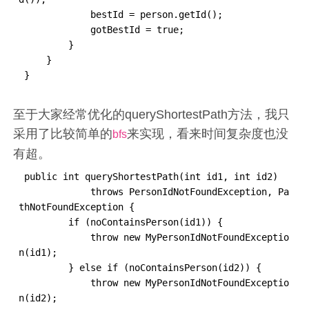
             bestId = person.getId();

             gotBestId = true;

         }

     }

 }
至于大家经常优化的queryShortestPath方法，我只
采用了比较简单的
来实现，看来时间复杂度也没
bfs
有超。
 public int queryShortestPath(int id1, int id2)

             throws PersonIdNotFoundException, Pa
thNotFoundException {

         if (noContainsPerson(id1)) {

             throw new MyPersonIdNotFoundExceptio
n(id1);

         } else if (noContainsPerson(id2)) {

             throw new MyPersonIdNotFoundExceptio
n(id2);
