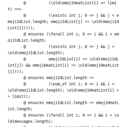
       @          (\old(emojiHeatList[i] >= limi
t) ==>

       @          (\exists int j; 0 <= j && j < e
mojiIdList.length; emojiIdList[j] == \old(emojiId
List[i]))));

       @ ensures (\forall int i; 0 <= i && i < em
ojiIdList.length;

       @          (\exists int j; 0 <= j && j < 
\old(emojiIdList.length);

       @          emojiIdList[i] == \old(emojiIdL
ist[j]) && emojiHeatList[i] == \old(emojiHeatList
[j])));

       @ ensures emojiIdList.length ==

       @          (\num_of int i; 0 <= i && i < 
\old(emojiIdList.length); \old(emojiHeatList[i] >
= limit));

       @ ensures emojiIdList.length == emojiHeatL
ist.length;

       @ ensures (\forall int i; 0 <= i && i < \o
ld(messages.length);
