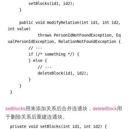
         setBlocks(id1, id2);

     }

     public void modifyRelation(int id1, int id2, 
int value)

             throws PersonIdNotFoundException, Eq
ualPersonIdException, RelationNotFoundException {

         // ---

         if (/* something */) {

         } else {

             // ---

             deleteBlock(id1, id2);

         }

     }

 }
用来添加关系后合并连通块，
用
setBlocks
deleteBlock
于删除关系后重建连通块。
 private void setBlocks(int id1, int id2) {
