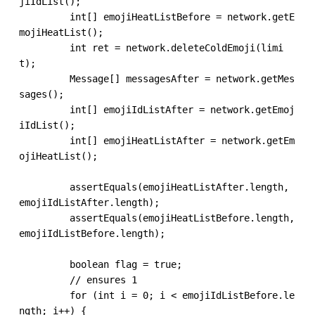
jiIdList();

         int[] emojiHeatListBefore = network.getE
mojiHeatList();

         int ret = network.deleteColdEmoji(limi
t);

         Message[] messagesAfter = network.getMes
sages();

         int[] emojiIdListAfter = network.getEmoj
iIdList();

         int[] emojiHeatListAfter = network.getEm
ojiHeatList();

 ​

         assertEquals(emojiHeatListAfter.length, 
emojiIdListAfter.length);

         assertEquals(emojiHeatListBefore.length, 
emojiIdListBefore.length);

 ​

         boolean flag = true;

         // ensures 1

         for (int i = 0; i < emojiIdListBefore.le
ngth; i++) {
