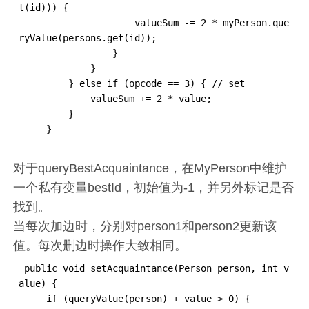
t(id))) {

                     valueSum -= 2 * myPerson.que
ryValue(persons.get(id));

                 }

             }

         } else if (opcode == 3) { // set

             valueSum += 2 * value;

         }

     }
对于queryBestAcquaintance，在MyPerson中维护
一个私有变量bestId，初始值为-1，并另外标记是否
找到。
当每次加边时，分别对person1和person2更新该
值。每次删边时操作大致相同。
 public void setAcquaintance(Person person, int v
alue) {

     if (queryValue(person) + value > 0) {
