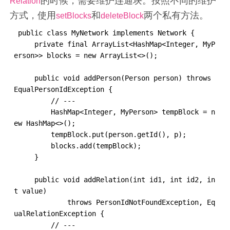
的时候，需要维护连通块。按照不同的维护
Relation
方式，使用
和
两个私有方法。
setBlocks
deleteBlock
 public class MyNetwork implements Network {

     private final ArrayList<HashMap<Integer, MyP
erson>> blocks = new ArrayList<>();

     public void addPerson(Person person) throws 
EqualPersonIdException {

         // ---

         HashMap<Integer, MyPerson> tempBlock = n
ew HashMap<>();

         tempBlock.put(person.getId(), p);

         blocks.add(tempBlock);

     }

     public void addRelation(int id1, int id2, in
t value)

             throws PersonIdNotFoundException, Eq
ualRelationException {

         // ---
