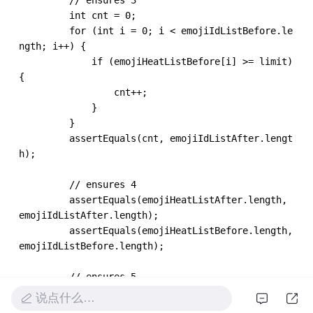
         int cnt = 0;

         for (int i = 0; i < emojiIdListBefore.le
ngth; i++) {

             if (emojiHeatListBefore[i] >= limit) 
{

                 cnt++;

             }

         }

         assertEquals(cnt, emojiIdListAfter.lengt
h);

 ​

         // ensures 4

         assertEquals(emojiHeatListAfter.length, 
emojiIdListAfter.length);

         assertEquals(emojiHeatListBefore.length, 
emojiIdListBefore.length);

 ​

         // ensures 5

         for (int i = 0; i < messagesBefore.lengt
说点什么…
h; i++) {
