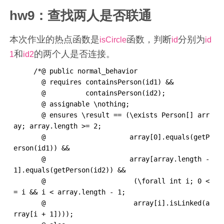
hw9：查找两人是否联通
本次作业的热点函数是
函数，判断
分别为
isCircle
id
id
和
的两个人是否连接。
1
id2
     /*@ public normal_behavior

       @ requires containsPerson(id1) &&

       @          containsPerson(id2);

       @ assignable \nothing;

       @ ensures \result == (\exists Person[] arr
ay; array.length >= 2;

       @                     array[0].equals(getP
erson(id1)) &&

       @                     array[array.length - 
1].equals(getPerson(id2)) &&

       @                      (\forall int i; 0 <
= i && i < array.length - 1;

       @                      array[i].isLinked(a
rray[i + 1])));
