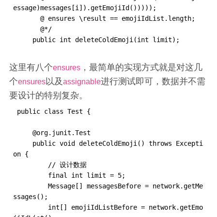
essage)messages[i]).getEmojiId()))));

       @ ensures \result == emojiIdList.length;

       @*/

     public int deleteColdEmoji(int limit);
这里有八个
，最简单的实现方式就是对这几
ensures
个
以及
进行测试即可，数据并不需
ensures
assignable
要设计的特别复杂。
 public class Test {

 ​

     @org.junit.Test

     public void deleteColdEmoji() throws Excepti
on {

         // 设计数据

         final int limit = 5;

         Message[] messagesBefore = network.getMe
ssages();

         int[] emojiIdListBefore = network.getEmo