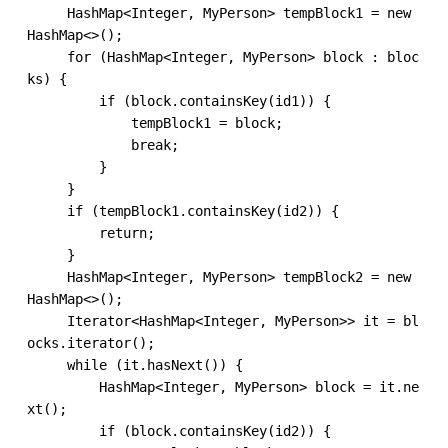
     HashMap<Integer, MyPerson> tempBlock1 = new 
HashMap<>();

     for (HashMap<Integer, MyPerson> block : bloc
ks) {

         if (block.containsKey(id1)) {

             tempBlock1 = block;

             break;

         }

     }

     if (tempBlock1.containsKey(id2)) {

         return;

     }

     HashMap<Integer, MyPerson> tempBlock2 = new 
HashMap<>();

     Iterator<HashMap<Integer, MyPerson>> it = bl
ocks.iterator();

     while (it.hasNext()) {

         HashMap<Integer, MyPerson> block = it.ne
xt();

         if (block.containsKey(id2)) {
