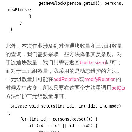
             getNewBlock(person.getId(), persons, 
newBlock);

         }

     }

 }
此外，本次作业涉及到对连通块数量和三元组数量
的查询，我们需要采取一些方法降低其复杂度。对
于连通块数量，我们只需要返回
即可；
blocks.size()
而对于三元组数量，我采用的是动态维护的方法。
三元组数量只可能在
或
的
addRelation
modifyRelation
时候发生改变，所以只要在这两个方法里调用
setQts
方法维护三元组数量即可。
 private void setQts(int id1, int id2, int mode) 
{

     for (int id : persons.keySet()) {

         if (id == id1 || id == id2) {

             continue;
