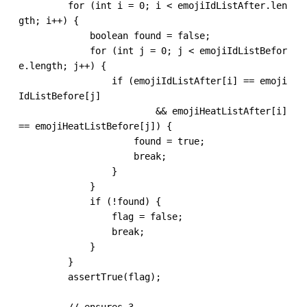
         for (int i = 0; i < emojiIdListAfter.len
gth; i++) {

             boolean found = false;

             for (int j = 0; j < emojiIdListBefor
e.length; j++) {

                 if (emojiIdListAfter[i] == emoji
IdListBefore[j]

                         && emojiHeatListAfter[i] 
== emojiHeatListBefore[j]) {

                     found = true;

                     break;

                 }

             }

             if (!found) {

                 flag = false;

                 break;

             }

         }

         assertTrue(flag);

 ​

         // ensures 3
