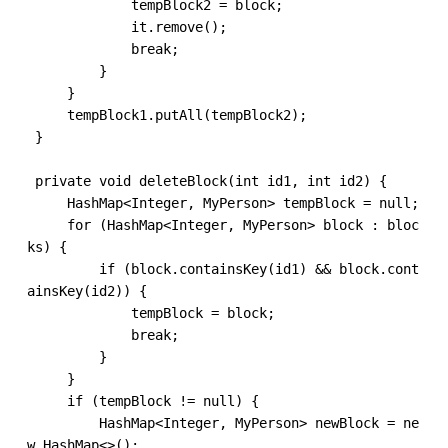
             tempBlock2 = block;

             it.remove();

             break;

         }

     }

     tempBlock1.putAll(tempBlock2);

 }

 ​

 private void deleteBlock(int id1, int id2) {

     HashMap<Integer, MyPerson> tempBlock = null;

     for (HashMap<Integer, MyPerson> block : bloc
ks) {

         if (block.containsKey(id1) && block.cont
ainsKey(id2)) {

             tempBlock = block;

             break;

         }

     }

     if (tempBlock != null) {

         HashMap<Integer, MyPerson> newBlock = ne
w HashMap<>();
