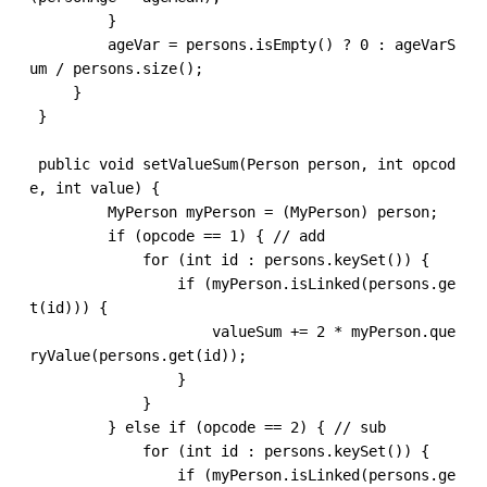
         }

         ageVar = persons.isEmpty() ? 0 : ageVarS
um / persons.size();

     }

 }

 ​

 public void setValueSum(Person person, int opcod
e, int value) {

         MyPerson myPerson = (MyPerson) person;

         if (opcode == 1) { // add

             for (int id : persons.keySet()) {

                 if (myPerson.isLinked(persons.ge
t(id))) {

                     valueSum += 2 * myPerson.que
ryValue(persons.get(id));

                 }

             }

         } else if (opcode == 2) { // sub

             for (int id : persons.keySet()) {

                 if (myPerson.isLinked(persons.ge