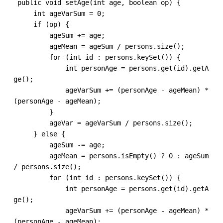
 public void setAge(int age, boolean op) {

     int ageVarSum = 0;

     if (op) {

         ageSum += age;

         ageMean = ageSum / persons.size();

         for (int id : persons.keySet()) {

             int personAge = persons.get(id).getA
ge();

             ageVarSum += (personAge - ageMean) * 
(personAge - ageMean);

         }

         ageVar = ageVarSum / persons.size();

     } else {

         ageSum -= age;

         ageMean = persons.isEmpty() ? 0 : ageSum 
/ persons.size();

         for (int id : persons.keySet()) {

             int personAge = persons.get(id).getA
ge();

             ageVarSum += (personAge - ageMean) * 
(personAge - ageMean);
