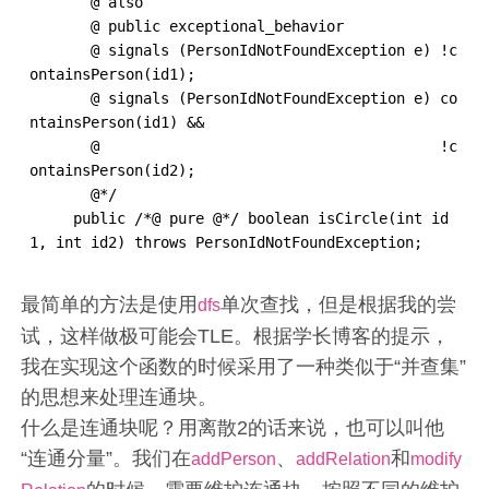
       @ also

       @ public exceptional_behavior

       @ signals (PersonIdNotFoundException e) !c
ontainsPerson(id1);

       @ signals (PersonIdNotFoundException e) co
ntainsPerson(id1) &&

       @                                       !c
ontainsPerson(id2);

       @*/

     public /*@ pure @*/ boolean isCircle(int id
1, int id2) throws PersonIdNotFoundException;
最简单的方法是使用
单次查找，但是根据我的尝
dfs
试，这样做极可能会TLE。根据学长博客的提示，
我在实现这个函数的时候采用了一种类似于“并查集”
的思想来处理连通块。
什么是连通块呢？用离散2的话来说，也可以叫他
“连通分量”。我们在
、
和
addPerson
addRelation
modify