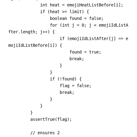
             int heat = emojiHeatListBefore[i];

             if (heat >= limit) {

                 boolean found = false;

                 for (int j = 0; j < emojiIdListA
fter.length; j++) {

                     if (emojiIdListAfter[j] == e
mojiIdListBefore[i]) {

                         found = true;

                         break;

                     }

                 }

                 if (!found) {

                     flag = false;

                     break;

                 }

             }

         }

         assertTrue(flag);

 ​

         // ensures 2
