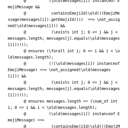
       @          (\old(messages[i]) instanceof E
mojiMessage &&

       @           containsEmojiId(\old(((EmojiMe
ssage)messages[i]).getEmojiId()))  ==> \not_assig
ned(\old(messages[i])) &&

       @           (\exists int j; 0 <= j && j < 
messages.length; messages[j].equals(\old(messages
[i])))));

       @ ensures (\forall int i; 0 <= i && i < \o
ld(messages.length);

       @          (!(\old(messages[i]) instanceof 
EmojiMessage) ==> \not_assigned(\old(messages
[i])) &&

       @           (\exists int j; 0 <= j && j < 
messages.length; messages[j].equals(\old(messages
[i])))));

       @ ensures messages.length == (\num_of int 
i; 0 <= i && i < \old(messages.length);

       @          (\old(messages[i]) instanceof E
mojiMessage) ==>

       @           (containsEmojiId(\old(((EmojiM