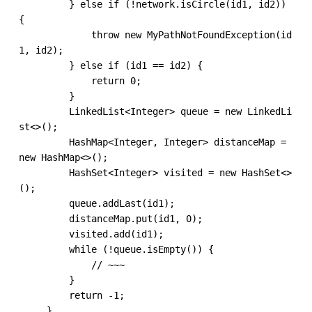
         } else if (!network.isCircle(id1, id2)) 
{

             throw new MyPathNotFoundException(id
1, id2);

         } else if (id1 == id2) {

             return 0;

         }

         LinkedList<Integer> queue = new LinkedLi
st<>();

         HashMap<Integer, Integer> distanceMap = 
new HashMap<>();

         HashSet<Integer> visited = new HashSet<>
();

         queue.addLast(id1);

         distanceMap.put(id1, 0);

         visited.add(id1);

         while (!queue.isEmpty()) {

             // ~~~

         }

         return -1;

     }