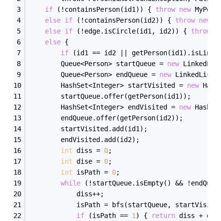
if
 (!contains
Person(
id1
)
) { 
throw
new
MyPers
else
if
 (!contains
Person(
id2
)
) { 
throw
new
M
else
if
 (!edge.is
Circle(
id1
, 
id2
)
) { 
throw
n
else
 {
if
 (id1
 == 
id2
 || 
get
Person(
id1
)
.is
Linke
        Queue<Person> startQueue = 
new
 LinkedLis
        Queue<Person> endQueue = 
new
 LinkedList<
        HashSet<Integer> startVisited = 
new
 Hash
        startQueue.offer(get
Person(
id1
)
);
        HashSet<Integer> endVisited = 
new
 HashSe
        endQueue.offer(get
Person(
id2
)
);
        startVisited.add(id1);
        endVisited.add(id2);
int
 diss = 
0
;
int
 dise = 
0
;
int
 isPath = 
0
;
while
 (!startQueue.is
Empty()
 && 
!endQueu
            diss++;
            isPath = bfs(startQueue, startVisite
if
 (isPath
 == 
1
) { 
return
 diss + dis