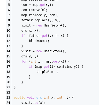
    con = map.
get
(y);
    con.remove(x);
    map.replace(y, con);
    father.replace(y, y);
    visit = 
new
 HashSet<>();
    dfs(x, x);
if
 (father.
get
(y) != x) {
        blockSum++;
    }
    visit = 
new
 HashSet<>();
    dfs(y, y);
for
 (
int
 i : map.
get
(x)) {
if
 (map.
get
(i).contains(y)) {
            tripleSum
--;
        }
    }
}
public
void
dfs
(
int
 x, 
int
 rt
)
 {
    visit.
add
(x);