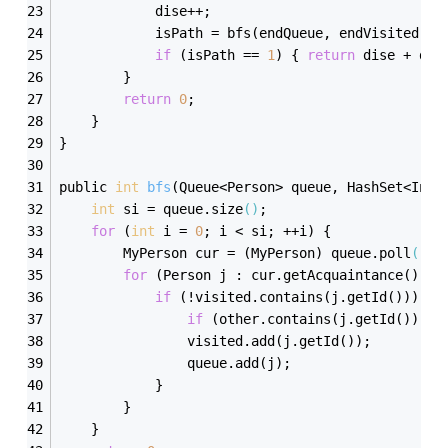
            dise++;
            isPath = bfs(endQueue, endVisited, s
if
 (isPath
 == 
1
) { 
return
 dise + dis
        }
return
0
;
    }
}
public 
int
bfs
(
Queue<Person> queue, HashSet<Inte
int
 si = queue.size
()
;
for
 (
int
 i = 
0
; i < si; ++i) {
        MyPerson cur = (MyPerson) queue.poll
()
;
for
 (Person j : cur.get
Acquaintance()
.ke
if
 (!visited.contains(j.get
Id()
)) {
if
 (other.contains(j.get
Id()
)) {
                visited.add(j.get
Id()
);
                queue.add(j);
            }
        }
    }