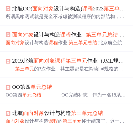
北航OO(
面向对象
设计与构造)
课程
2023
第三
单元
总
所谓黑箱测试就是完全不考虑被测试程序的内部结构，再
此基础上构造测试数据并比对输出判断正确性。白箱测试
就是分析被测试程序的内部结构，分析出程序容易出错的
面向对象
设计与构造
课程
作业 _
第三
单元
总结
_北京航空航天大学计算机学院 2019春季...
薄弱点，再针对性的构造测试用例进行测试。
单元
测试是
针对程序的最小模块进行正确性检验的测试工作，通常情
面向对象
设计与构造
课程
作业
第三
单元
总结
北京航空航天
况下是白盒测试。功能测试是从外部需求的角度，检验程
大学计算机学院 2019春季 17373468 赵子敬
单元
主题：规
序能否正确满足所有种类的进行的测试工作，通常采用黑
格的理解、撰写和使用（图和地铁运行系统） 第一次作
盒测试方法。集成测试的目的是发现各
单元
间的接口可能
2019北航
面向对象
课程
第三
单元
作业（JML规格）个人
业：实现两个容器类Path和PathContainer，JML规格入门级
存在的问题，在多个
单元
测试的基础上进行，对象是多个
的理解和代码实现。 第二次作业：实现容器类Path和数据
第三
单元
的3次作业，其主题都是在阅读jml规格的基
通过
单元
测试的模块。
结构类Graph，JML规格进阶级的理解和代码实现、设计模
础上完成程序，实现相应的功能（虽然我觉得这是数据结
式的简单实战，...
构+++，感受十分不好，tle杀我）。3次作业的内容，分别
OO第四
单元
总结
是：实现Path路径类和PathContainer路径容器类、实现Path
路径类和在PathContainer路径容器类基础上扩展生成的Gra
OO第四
单元
总结
OO完结标志，作为一名18系学
ph图类、实现Path路径类和在Graph图类基础上扩展生成的
生，OO对我来说是一门可选
课程
。无疑对我具有不小的难
RailwaySystem地铁信息...
度再加上一开始很差的风评，再加上缺少java基础。让我
北航
面向对象
设计与构造
第三
单元
总结
犹豫是否应该选择OO这门
课程
。但是伴随着一个学期的学
习，OO画上了句号。我看到了OO
课程
肉眼可见的重大改
面向对象
设计与构造
课程
的
第三
单元
终于结束了。这一
单
革。感谢老师，助教们的付出。 第十三次作业 类
元
专注于培养学生的规格化设计能力。接下来我将基于我
图如下，为了防止过大模糊完全看不清楚，没有包...