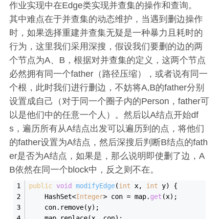
作业实现中在Edge类实现并查集的操作和查询。
其中难点在于并查集的动态维护，当遇到删边操作
时，如果选择重建并查集无疑是一种暴力且耗时的
行为，这里我们采用深搜，假设我们要删的边的两
个节点为A、B，根据对并查集的定义，这两个节点
必然拥有同一个father（路径压缩），或者说有同一
个根，此时我们进行删边，不妨将A,B的father分别
设置成自己（对于同一个圈子内的Person，father可
以是他们中的任意一个人）。然后以A结点开始df
s，遍历所有从A结点出发可以遍历到的点，将他们
的father设置为A结点，然后深搜后判断B结点的fath
er是否为A结点，如果是，那么说明即使删了边，A
B依然在同一个block中，反之则不在。
public
void
modifyEdge
(
int
 x, 
int
 y
)
 {
    HashSet<
Integer
> con = map.
get
(x);
    con.remove(y);
    map.replace(x, con);