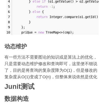
        } 
else
if
 (o1.get
Value()
 > o2.get
Value()
return
-
1
;
        } 
else
 {
return
Integer
.
compare(o1.get
Id()
, o
        }
    };
    priQue = 
new
 TreeMap<>(cmp);
动态维护
有一些方法不需要图论的知识或是算法上的优化，
只是需要动态维护修改和查询即可，这里便不细说
了，目的是将查询的复杂度降为O(1)，但是修改的
复杂度从O(1)变成了O(n)，但整体来说依然是优化
Junit测试
数据构造