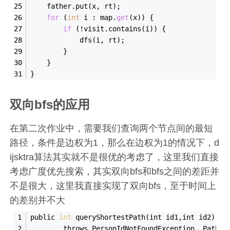
    father.put(x, rt);
for
 (
int
 i : map.
get
(x)) {
if
 (!visit.contains(i)) {
            dfs(i, rt);
        }
    }
}
双向bfs的应用
在第二次作业中，需要我们查询两个节点间的最短
路径，条件是边权为1，那么在边权为1的情况下，d
ijsktra算法其实就不是很优的考虑了，这里我们直接
考虑广度优先搜索，其实双向bfs和bfs之间的差距并
不是很大，这里我直接实现了双向bfs，至于时间上
的差别并不大
public 
int
 query
ShortestPath(
int
id1
,
int
id2
)
        throws PersonIdNotFoundException, PathNo