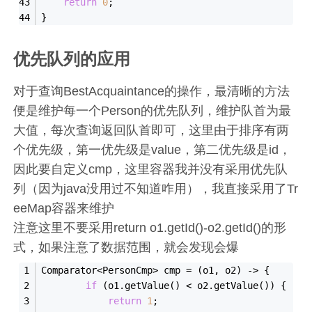
return
0
;
}
优先队列的应用
对于查询BestAcquaintance的操作，最清晰的方法
便是维护每一个Person的优先队列，维护队首为最
大值，每次查询返回队首即可，这里由于排序有两
个优先级，第一优先级是value，第二优先级是id，
因此要自定义cmp，这里容器我并没有采用优先队
列（因为java没用过不知道咋用），我直接采用了Tr
eeMap容器来维护
注意这里不要采用return o1.getId()-o2.getId()的形
式，如果注意了数据范围，就会发现会爆
Comparator<PersonCmp> cmp = (o1, o2) -> {
if
 (o1.get
Value()
 < o2.get
Value()
) {
return
1
;