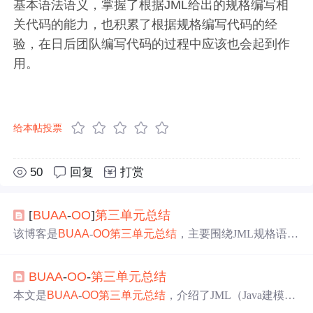
基本语法语义，掌握了根据JML给出的规格编写相
关代码的能力，也积累了根据规格编写代码的经
验，在日后团队编写代码的过程中应该也会起到作
用。
给本帖投票
50
回复
打赏
[
BUAA
-
OO
]
第三
单元
总结
该博客是
BUAA
-
OO
第三
单元
总结
，主要围绕JML规格语言
展开。介绍了多种测试方法，如黑盒、白盒、
单元
测试
等，还阐述了图模型构建和维护策略，运用并查集等算法
BUAA
-
OO
-
第三
单元
总结
优化性能。强调规格与实现分离，Junit测试能有效检验代
码与规格的一致性。
本文是
BUAA
-
OO
第三
单元
总结
，介绍了JML（Java建模语
言）的语法、工具链，分享了JMLUnit/JMLUnitNG的使