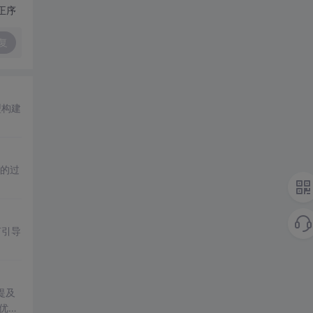
正序
复
型构建
t的过
言引导
提及
优先”