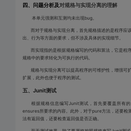
四、问题分析及
对规格与实现分离的理解
本单元强测和互测均未出现
bug
。
而对于规格与实现分离，首先规格描述的是程序应该
出、行为等方面的要求，但不涉及具体的实现细节。
而实现指的是根据规格编写的代码和算法，它是程序
规格中的要求转化为可执行的代码。
规格与实现分离可以提高程序的可维护性，增强可扩
扩展，此外也便于程序的测试。
五、Junit测试
根据规格信息编写
Junit
测试，首先要覆盖所有的
ensures
所要求的内容。此外，对于
pure
方法，还要检
法有返回值，还要检查返回值是否正确。
至于测试效果，除了要严格按照规格来写
Junit
测试