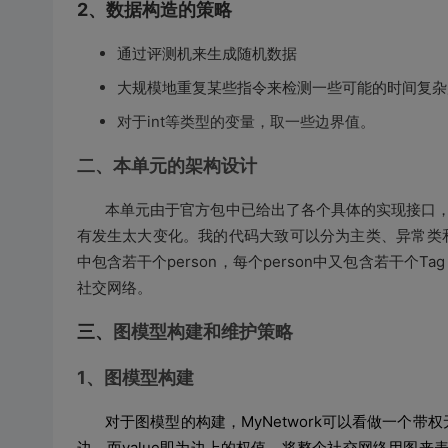
2、数据构造的策略
通过评测机来生成随机数据
大规模地重复某些指令来检测一些可能的时间复杂
对于int等类型的变量，取一些边界值。
二、本单元的架构设计
本单元由于官方包中已给出了各个具体的实现接口，
有发生太大变化。我的代码大致可以分为主类、异常类
中包含若干个
person
，每个
person
中又包含若干个
Tag
社交网络。
三、
图模型构建和维护策略
1、图模型构建
对于图模型的构建，
MyNetwork
可以看做一个带权
边，而
value
即为边上的权值。将整个社交网络用图来