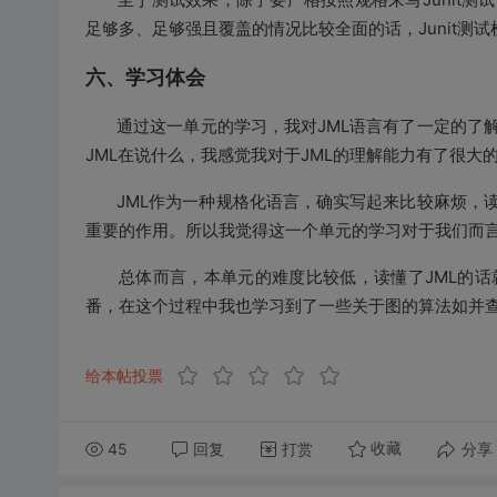
足够多、足够强且覆盖的情况比较全面的话，
Junit
测试
六、学习体会
通过这一单元的学习，我对
JML
语言有了一定的了
JML
在说什么，我感觉我对于
JML
的理解能力有了很大
JML
作为一种规格化语言，确实写起来比较麻烦，
重要的作用。所以我觉得这一个单元的学习对于我们而
总体而言，本单元的难度比较低，读懂了
JML
的话
番，在这个过程中我也学习到了一些关于图的算法如并
给本帖投票
45
回复
打赏
分享
收藏