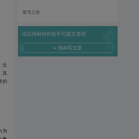
暂无公告
试试用AI创作助手写篇文章吧
+ 用AI写文章
，没
，其
整的
on
为
个角