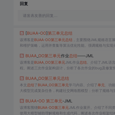
回复
请发表友善的回复…
[
BUAA
-
OO
]
第三
单元
总结
该博客是
BUAA
-
OO
第三
单元
总结
，主要围绕JML规格语言
和维护策略，运用并查集等算法优化性能。强调规格与实现分离
BUAA
_
OO
第三
单元
作业
总结
——JML
该博客是
BUAA
_
OO
第三
单元
JML作业
总结
。介绍了JML语言理
程。阐述三次作业架构设计，分析了各次作业的bug及修复
BUAA
_
OO
第三
单元
总结
本文
总结
了
BUAA
_
OO
第三
单元
学习内容。介绍了
单元
、功
大模型完成复杂任务，构建社交网络图模型；分析了规格与
BUAA
-
OO
第三
单元
-JML
该博客围绕
BUAA
-
OO
第三
单元
JML作业展开。介绍了不同
使用大模型辅助理解规格和生成代码，阐述各次作业框架结构