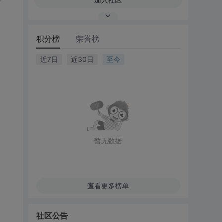
积分榜
荣誉榜
近7日
近30日
至今
暂无数据
查看更多榜单
社区公告