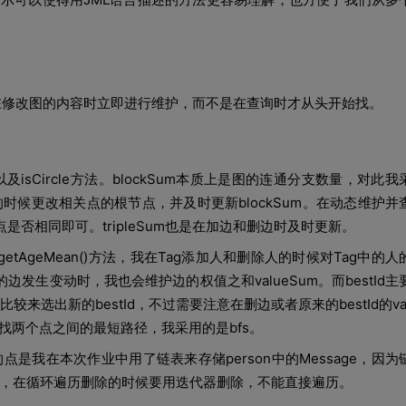
修改图的内容时立即进行维护，而不是在查询时才从头开始找。
以及
isCircle
方法。
blockSum
本质上是图的连通分支数量，对此我
的时候更改相关点的根节点，并及时更新
blockSum
。在动态维护并
点是否相同即可。
tripleSum
也是在加边和删边时及时更新。
getAgeMean()
方法，我在
Tag
添加人和删除人的时候对
Tag
中的人
的边发生变动时，我也会维护边的权值之和
valueSum
。而
bestId
主
比较来选出新的
bestId
，不过需要注意在删边或者原来的
bestId
的
va
找两个点之间的最短路径，我采用的是
bfs
。
的点是我在本次作业中用了链表来存储
person
中的
Message
，因为
，在循环遍历删除的时候要用迭代器删除，不能直接遍历。