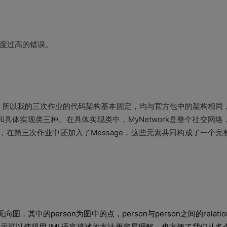
度过高的错误。
所以我的三次作业的代码架构基本固定，均与官方包中的架构相同
和具体实现类三种。在具体实现类中，
MyNetwork
是整个社交网络
，在第三次作业中还加入了
Message
，这些元素共同构成了一个完
无向图，其中的
person
为图中的点，
person
与
person
之间的
relati
表示可以使得用
JML
语言描述的方法更容易理解，也方便了我们从多