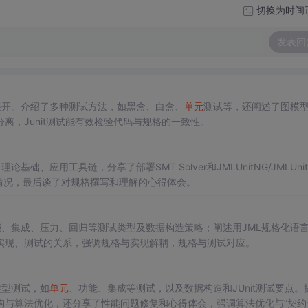
切换为时间
发表回
展开。介绍了多种测试方法，如黑盒、白盒、
单元
测试等，还阐述了图模
，Junit测试能有效检验代码与规格的一致性。
论基础、应用工具链，分享了部署SMT Solver和JMLUnitNG/JMLUni
情况，最后谈了对规格撰写和理解的心得体会。
能、集成、压力、回归等测试类型及数据构造策略；阐述用JML规格化语
实现、测试的关系，强调规格与实现解耦，规格与测试对应。
类型测试，如
单元
、功能、集成等测试，以及数据构造和JUnit测试要点。
与算法优化，还分享了性能问题修复和心得体会，强调算法优化与“契约