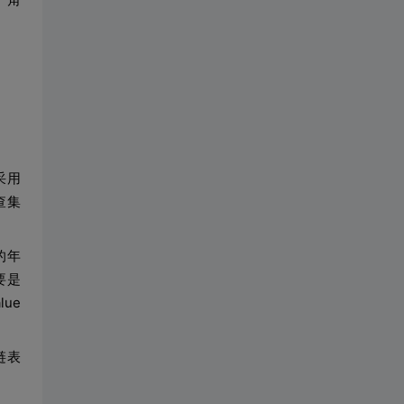
采用
查集
的年
要是
lue
链表