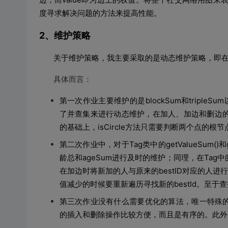
度寻求解决问题的方法来提高性能。
2、维护策略
关于维护策略，我主要采取的是动态维护策略，即在
具体而言：
第一次作业主要维护的是
blockSum
和
tripleSum
了并查集来进行动态维护，在加人、加边和删边
的基础上，
isCircle
方法只需要判断两个点的根节
第二次作业中，对于
Tag
类中的
getValueSum()
和
龄总和
ageSum
进行及时的维护；同理，在
Tag
中
在加边时将新加的人与原来的
bestID
对应的人进行
值减少的时候要重新遍历寻找新的
bestId
。至于查
第三次作业没有什么需要优化的算法，唯一特殊
的插入和删除操作比较方便，而且是有序的。此外