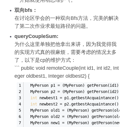
双向bfs：
在讨论区学会的一种双向Bfs方法，完美的解决
了第二次作业求最短路径的问题。
queryCoupleSum:
为什么这里单独把他拿出来讲，因为我觉得我
的实现方式真的很麻烦，需要考虑的情况太多
了，以下是cp的维护方式：
``` public void remoteCouple(int id1, int id2, Int
eger oldbest1, Integer oldbest2) {
  MyPerson p1 = (MyPerson) get
Person(
id1
)
;
  MyPerson p2 = (MyPerson) get
Person(
id2
)
;
int
 newbest1 = p1.getbest
Acquaintance()
;
int
 newbest2 = p2.getbest
Acquaintance()
;
  MyPerson old1 = (MyPerson) get
Person(
oldbe
  MyPerson old2 = (MyPerson) get
Person(
oldbe
  MyPerson new1 = (MyPerson) get
Person(
newbe