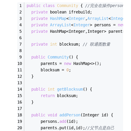
public
class
Community
{ 
//完全在操作persons
private
 boolean ifrebuild;
private
HashMap
<
Integer
,
ArrayList
<
Integer
>
private
ArrayList
<
Integer
> persons
 = 
new
 A
private
 HashMap<Integer,Integer> parents; 
private
int
 blocksum; 
// 联通图数量
public
Community
(
)
 {
      parents = 
new
 HashMap<>();
      blocksum = 
0
;
  }
public
int
getBlocksum
(
)
 {
return
 blocksum;
  }
public
void
addPerson
(
Integer id
)
 {
      persons.
add
(id);
      parents.put(id,id);
//父节点是自己