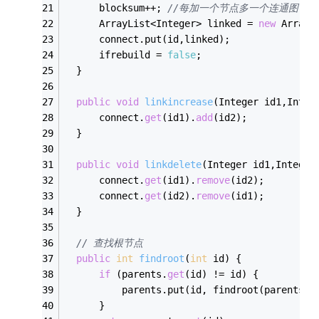
      blocksum++; 
//每加一个节点多一个连通图
      ArrayList<Integer> linked = 
new
 ArrayL
      connect.put(id,linked);
      ifrebuild = 
false
;
  }
public
void
linkincrease
(
Integer id1,Integ
      connect.
get
(id1).
add
(id2);
  }
public
void
linkdelete
(
Integer id1,Integer
      connect.
get
(id1).
remove
(id2);
      connect.
get
(id2).
remove
(id1);
  }
// 查找根节点
public
int
findroot
(
int
 id
)
 {
if
 (parents.
get
(id) != id) {
          parents.put(id, findroot(parents.
g
      }