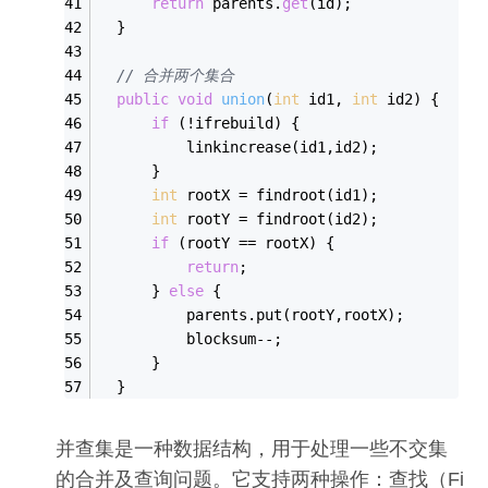
return
 parents.
get
(id);
  }
// 合并两个集合
public
void
union
(
int
 id1, 
int
 id2
)
 {
if
 (!ifrebuild) {
          linkincrease(id1,id2);
      }
int
 rootX = findroot(id1);
int
 rootY = findroot(id2);
if
 (rootY == rootX) {
return
;
      } 
else
 {
          parents.put(rootY,rootX);
          blocksum--;
      }
  }
并查集是一种数据结构，用于处理一些不交集
的合并及查询问题。它支持两种操作：查找（Fi