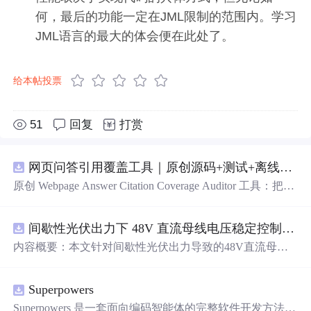
何，最后的功能一定在JML限制的范围内。学习
JML语言的最大的体会便在此处了。
给本帖投票
51
回复
打赏
网页问答引用覆盖工具｜原创源码+测试+离线报告
原创 Webpage Answer Citation Coverage Auditor 工具：把网
页摘要中的事实性陈述与页面段落、发布时间和引用链接
对齐，统计未被证据覆盖的结论；本地网页、JSON/HTM
间歇性光伏出力下 48V 直流母线电压稳定控制及储能双向充放电闭环调控体系研究（Simulink仿真实现）
L/SVG报告、测试与示例。压缩包包含完整源码、3项自动
化测试、可复现示例、HTML/JSON/SVG离线报告、1080×
内容概要：本文针对间歇性光伏出力导致的48V直流母线
720运行效果图、README、运行说明、MIT License及原
电压波动问题，研究并构建了一套储能系统双向充放电闭
创授权声明。适合开发者进行工程预检、质量审查和交付
环调控体系，旨在实现离网型直流微网的功率动态平衡与
复核；Node.js 18+可直接运行，零第三方运行依赖。
Superpowers
电压稳定控制。通过Simulink搭建包含光伏阵列、B
oo
st D
C-DC变换器、负载、双向DC-DC变换器及锂离子电池的
Superpowers 是一套面向编码智能体的完整软件开发方法，