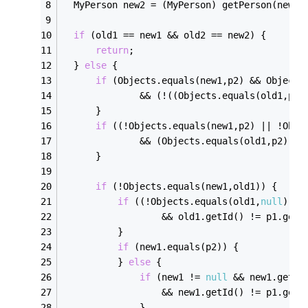
  MyPerson new2 = (MyPerson) get
Person(
newbe
if
 (old1
 == 
new1
 && 
old2
 == 
new2) {
return
;
  } 
else
 {
if
 (
Objects
.
equals(new1,p2)
 && 
Objects
              && (!((
Objects
.
equals(old1,p2)
      }
if
 ((!
Objects
.
equals(new1,p2)
 || 
!
Obje
              && (
Objects
.
equals(old1,p2))
 &
      }
if
 (!
Objects
.
equals(new1,old1)) {
if
 ((!
Objects
.
equals(old1,
null
))
 &
                  && old1.get
Id()
 != p1.get
I
          }
if
 (new1.equals(p2)) {
          } 
else
 { 
if
 (new1 != 
null
 && 
new1.getbe
                  && new1.get
Id()
 != p1.get
I
              }