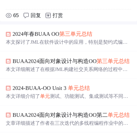
65
回复
打赏
2024年春BUAA OO
第三
单元
总结
本文探讨了JML在软件设计中的应用，特别是契约式编程
思想，涉及
单元
测试、黑盒与白盒测试方法，以及如何通
过层次化设计和架构优化来提高性能。作者还分享了在面
BUAA2024面向对象设计与构造OO
第三
单元
总结
向对象课程中的学习心得和体会到的OO原则实践。
本文详细阐述了在根据JML构建社交关系网络的过程中，
涉及的测试策略、各种测试方法如黑盒白盒测试、
单元
测
试等，重点讲解了并查集算法在并查集类设计和关系网络
2024-BUAA-OO Unit 3
单元
总结
构造中的应用，以及如何通过Junit进行有效测试。作者还
反思
了算法选择对性能的影响和学习体会。,
本文详细介绍了
单元
测试、功能测试、集成测试等不同测
试阶段的概念，强调了黑盒与白盒测试的优缺点。同时，
讨论了如何利用规格信息设计Junit测试，以及规格与实现
BUAA2024面向对象设计与构造OO第二
单元
总结
分离在提高软件可维护性上的作用。作者
反思
了在本
单元
的学习体会，尤其是在测试和规格化编程方面的不足。
文章详细描述了作者在三次迭代的多线程编程作业中的学
习过程，涉及线程安全、同步控制、电梯调度算法优化，
以及对线程安全和层次化设计的心得体会。作者通过实际