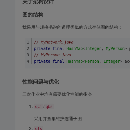
关于架构设计
图的结构
我采用与规格书说的道理类似的方式存储图的结构：
// MyNetwork.java
private
final
HashMap
<
Integer
, 
MyPerson
> 
// MyPerson.java
private
final
HashMap
<
Person
, 
Integer
> ac
性能问题与优化
三次作业中均有需要优化性能的指令
qci
/
qbs
采用并查集维护连通子图
qts