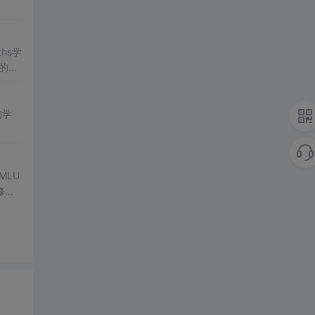
hs学
的价
，笔者
的学
MLU
及修复