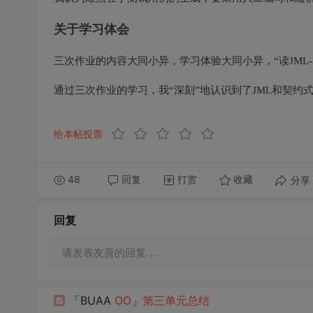
关于学习体会
三次作业的内容大同小异，学习体验大同小异，“读JML-
通过三次作业的学习，我“深刻”地认识到了JML和契约
给本帖投票
48
回复
打赏
分享
收藏
回复
请发表友善的回复…
「BUAA
OO
」
第三
单元
总结