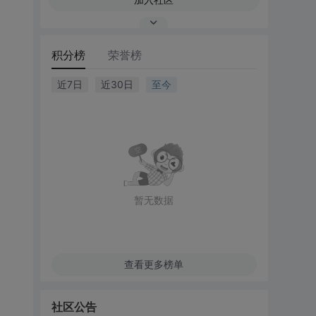
积分榜
荣誉榜
近7日
近30日
至今
暂无数据
查看更多榜单
社区公告