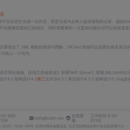
结
不完全把它当成一次作业，而是当成为后来人提供便利的记录。诚如Got
出不仅能够巩固自己的知识，同时很重要的一点是知识输出后可以创造更多
，我将以面向求知者的口吻，讲述我在
OO
第一
单元
的故
事
。应作业要求
代过程中的亲身经历和思考结果，是我更想分享的。
主要包含了 JML 规格的阅读与理解、OKTest 的编写以及图论相关算法
的学习画上一个句号。
ML语言理论基础、应用工具链情况2. 部署SMT Solver3. 部署JMLUnitNG/J
法设计4.2 架构设计4.3
第三
次作业4.3.1 算法设计4.3.2 架构设计5. bug
应用工具...
400-660-
在线客
工作时间 8:30-
kefu@csdn.net
0108
服
22:00
2020〕1039-165号
经营性网站备案信息
北京互联网违法和不良信息举报中心