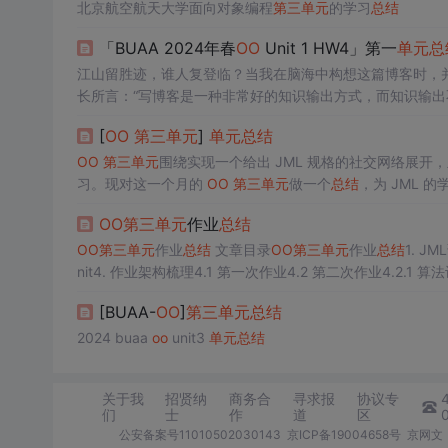
北京航空航天大学面向对象编程
第三
单元
的学习
总结
「BUAA 2024年春
OO
Unit 1 HW4」第一
单元
总
江山留胜迹，谁人复登临？当我在脑海中构想这篇博客时，并
长所言：“写博客是一种非常好的知识输出方式，而知识输
值，即，可以供后来者在去除糟粕后参考学习。故而此篇中
[
OO
第三
单元
]
单元
总结
需要介绍自己并不那么完美的架构特点。除此之外，一些迭
OO
第三
单元
围绕实现一个给出 JML 规格的社交网络展开，
习。现对这一个月的
OO
第三
单元
做一个
总结
，为 JML 
OO
第三
单元
作业
总结
OO
第三
单元
作业
总结
文章目录
OO
第三
单元
作业
总结
1. J
nit4. 作业架构梳理4.1 第一次作业4.2 第二次作业4.2.1 算
情况6.关于规格撰写和理解的心得体会 1. JML语言理论基础、
[BUAA-
OO
]
第三
单元
总结
2024 buaa
oo
unit3
单元
总结
关于我
招贤纳
商务合
寻求报
协议专
们
士
作
道
区
公安备案号11010502030143
京ICP备19004658号
京网文〔