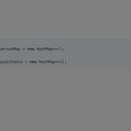
personMap
 = 
new
 HashMap<>();
quaintance
 = 
new
 HashMap<>();